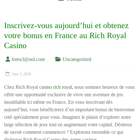
Inscrivez-vous aujourd’hui et obtenez
votre bonus en France au Rich Royal
Casino
foreu3@aol.com
Uncategorized
June 3, 2026
Chez Rich Royal
casino rich royal
, nous sommes heureux de vous
offrir une opportunité exclusive de vivre une aventure de jeu
inoubliable ici même en France. En vous inscrivant dès
aujourd’hui, vous bénéficierez d’un important bonus de bienvenue
créé spécialement pour vous. Imaginez le plaisir d’explorer notre
large sélection de jeux tout en augmentant votre capital. Désireux
de savoir comment commencer ? Explorons ensemble ce qui
distingue Rich Royal Casino des autres casinos.