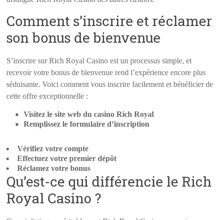
Comment s’inscrire et réclamer
son bonus de bienvenue
S’inscrire sur Rich Royal Casino est un processus simple, et
recevoir votre bonus de bienvenue rend l’expérience encore plus
séduisante. Voici comment vous inscrire facilement et bénéficier de
cette offre exceptionnelle :
Visitez le site web du casino Rich Royal
Remplissez le formulaire d’inscription
Vérifiez votre compte
Effectuez votre premier dépôt
Réclamez votre bonus
Qu’est-ce qui différencie le Rich
Royal Casino ?