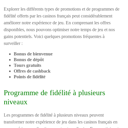
Explorer les différents types de promotions et de programmes de
fidélité offerts par les casinos français peut considérablement
améliorer notre expérience de jeu. En comprenant les offres
disponibles, nous pouvons optimiser notre temps de jeu et nos
gains potentiels. Voici quelques promotions fréquentes à
surveiller :
Bonus de bienvenue
Bonus de dépôt
Tours gratuits
Offres de cashback
Points de fidélité
Programme de fidélité à plusieurs
niveaux
Les programmes de fidélité à plusieurs niveaux peuvent
transformer notre expérience de jeu dans les casinos français en