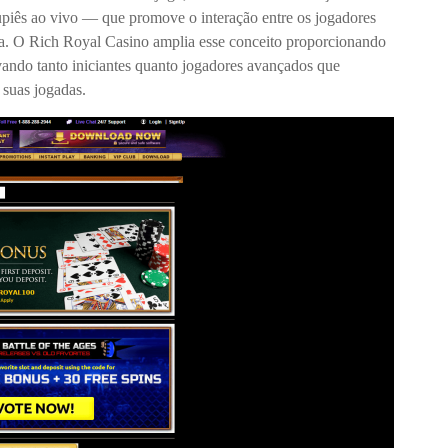
rupiês ao vivo — que promove o interação entre os jogadores
ia. O Rich Royal Casino amplia esse conceito proporcionando
vando tanto iniciantes quanto jogadores avançados que
 suas jogadas.