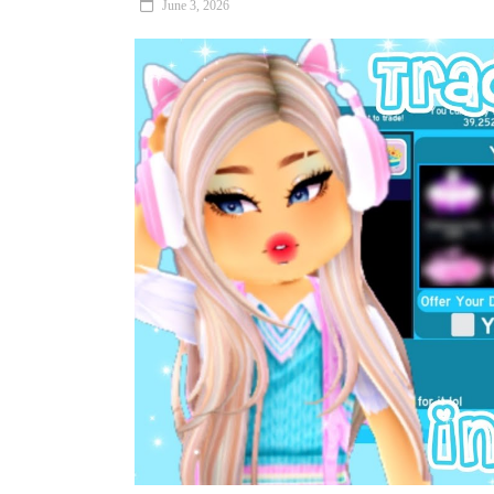
June 3, 2026