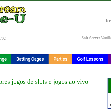
Ic
Soft Serve:
Vanill
9702
ange
Batting Cages
Parties
Golf Lessons
es jogos de slots e jogos ao vivo