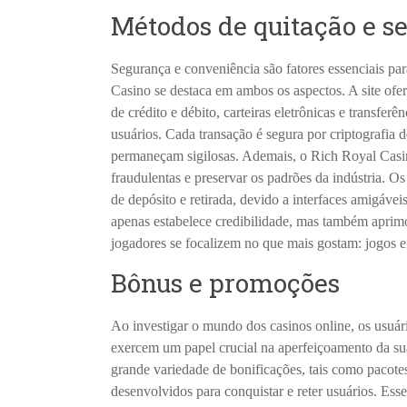
Métodos de quitação e s
Segurança e conveniência são fatores essenciais par
Casino se destaca em ambos os aspectos. A site of
de crédito e débito, carteiras eletrônicas e transfer
usuários. Cada transação é segura por criptografia 
permaneçam sigilosas. Ademais, o Rich Royal Casino
fraudulentas e preservar os padrões da indústria. O
de depósito e retirada, devido a interfaces amigáve
apenas estabelece credibilidade, mas também aprim
jogadores se focalizem no que mais gostam: jogos e
Bônus e promoções
Ao investigar o mundo dos casinos online, os usuá
exercem um papel crucial na aperfeiçoamento da s
grande variedade de bonificações, tais como pacote
desenvolvidos para conquistar e reter usuários. E