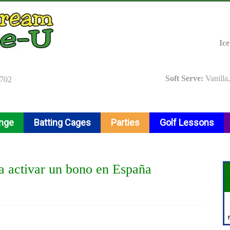
Ic
Soft Serve:
Vanilla
9702
ange
Batting Cages
Parties
Golf Lessons
a activar un bono en España