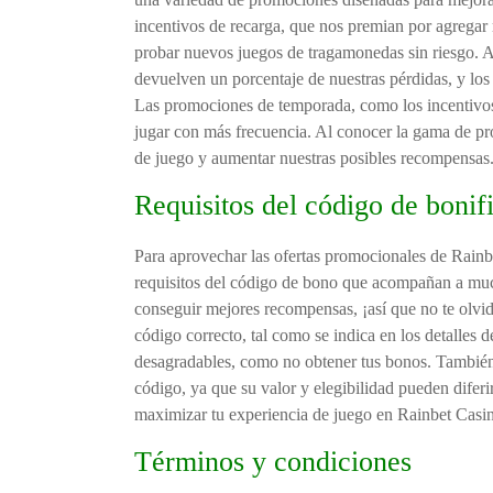
incentivos de recarga, que nos premian por agregar 
probar nuevos juegos de tragamonedas sin riesgo. 
devuelven un porcentaje de nuestras pérdidas, y lo
Las promociones de temporada, como los incentivos
jugar con más frecuencia. Al conocer la gama de p
de juego y aumentar nuestras posibles recompensas
Requisitos del código de bonif
Para aprovechar las ofertas promocionales de Rainb
requisitos del código de bono que acompañan a much
conseguir mejores recompensas, ¡así que no te olvides
código correcto, tal como se indica en los detalles 
desagradables, como no obtener tus bonos. También d
código, ya que su valor y elegibilidad pueden diferi
maximizar tu experiencia de juego en Rainbet Casi
Términos y condiciones