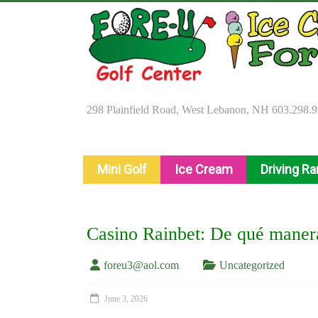
Skip
to
content
298 Plainfield Road, West Lebanon, NH 603.298.
Mini Golf
Ice Cream
Driving R
Casino Rainbet: De qué maner
foreu3@aol.com
Uncategorized
June 3, 2026