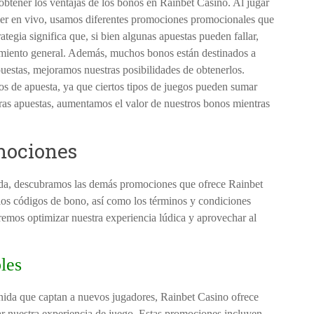
btener los ventajas de los bonos en Rainbet Casino. Al jugar
pier en vivo, usamos diferentes promociones promocionales que
rategia significa que, si bien algunas apuestas pueden fallar,
dimiento general. Además, muchos bonos están destinados a
apuestas, mejoramos nuestras posibilidades de obtenerlos.
os de apuesta, ya que ciertos tipos de juegos pueden sumar
stras apuestas, aumentamos el valor de nuestros bonos mientras
mociones
ida, descubramos las demás promociones que ofrece Rainbet
 los códigos de bono, así como los términos y condiciones
remos optimizar nuestra experiencia lúdica y aprovechar al
les
ida que captan a nuevos jugadores, Rainbet Casino ofrece
r nuestra experiencia de juego. Estas promociones incluyen