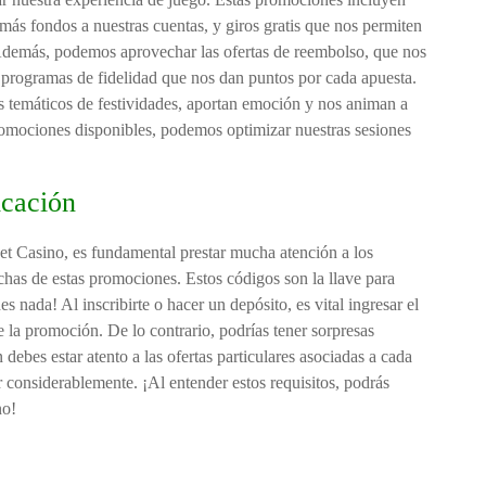
más fondos a nuestras cuentas, y giros gratis que nos permiten
Además, podemos aprovechar las ofertas de reembolso, que nos
s programas de fidelidad que nos dan puntos por cada apuesta.
 temáticos de festividades, aportan emoción y nos animan a
romociones disponibles, podemos optimizar nuestras sesiones
.
icación
et Casino, es fundamental prestar mucha atención a los
as de estas promociones. Estos códigos son la llave para
 nada! Al inscribirte o hacer un depósito, es vital ingresar el
de la promoción. De lo contrario, podrías tener sorpresas
ebes estar atento a las ofertas particulares asociadas a cada
r considerablemente. ¡Al entender estos requisitos, podrás
no!