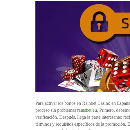
Para activar los bonos en Rainbet Casino en España, 
proceso sin problemas
rainsbet.eu
. Primero, debemo
verificación. Después, llega la parte interesante: r
términos y requisitos específicos de la promoción.