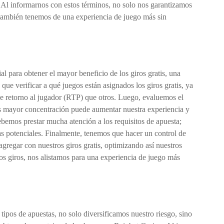
. Al informarnos con estos términos, no solo nos garantizamos
también tenemos de una experiencia de juego más sin
l para obtener el mayor beneficio de los giros gratis, una
ue verificar a qué juegos están asignados los giros gratis, ya
 de retorno al jugador (RTP) que otros. Luego, evaluemos el
 mayor concentración puede aumentar nuestra experiencia y
bemos prestar mucha atención a los requisitos de apuesta;
ias potenciales. Finalmente, tenemos que hacer un control de
gregar con nuestros giros gratis, optimizando así nuestros
tos giros, nos alistamos para una experiencia de juego más
 tipos de apuestas, no solo diversificamos nuestro riesgo, sino