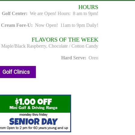
HOURS
Golf Center:
We are Open! Hours: 8 am to 9pm!
e Cream Fore-U:
Now Open! 11am to 9pm Daily!
FLAVORS OF THE WEEK
, Maple/Black Raspberry, Chocolate / Cotton Candy
Hard Serve:
Oreo
Golf Clinics