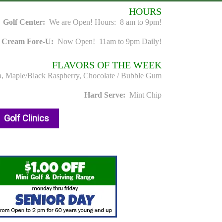
HOURS
Golf Center:
We are Open! Hours: 8 am to 9pm!
e Cream Fore-U:
Now Open! 11am to 9pm Daily!
FLAVORS OF THE WEEK
a, Maple/Black Raspberry, Chocolate / Bubble Gum
Hard Serve:
Mint Chip
Golf Clinics