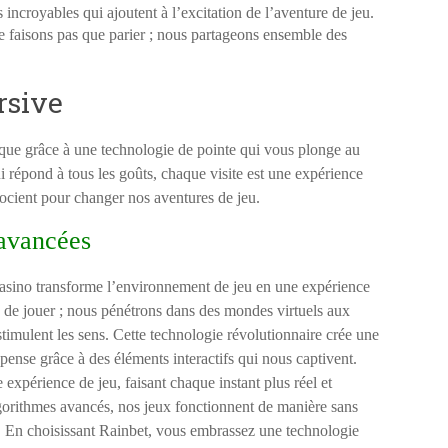
incroyables qui ajoutent à l’excitation de l’aventure de jeu.
e faisons pas que parier ; nous partageons ensemble des
rsive
que grâce à une technologie de pointe qui vous plonge au
 répond à tous les goûts, chaque visite est une expérience
cient pour changer nos aventures de jeu.
 avancées
casino transforme l’environnement de jeu en une expérience
de jouer ; nous pénétrons dans des mondes virtuels aux
stimulent les sens. Cette technologie révolutionnaire crée une
suspense grâce à des éléments interactifs qui nous captivent.
 expérience de jeu, faisant chaque instant plus réel et
lgorithmes avancés, nos jeux fonctionnent de manière sans
n. En choisissant Rainbet, vous embrassez une technologie