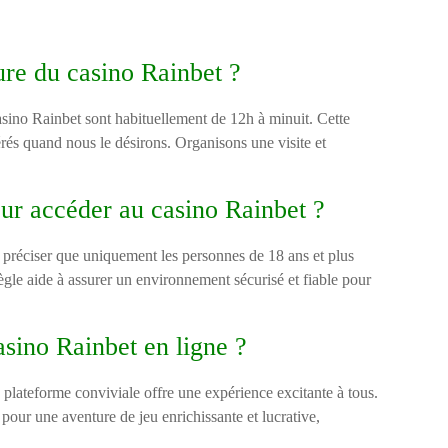
ure du casino Rainbet ?
asino Rainbet sont habituellement de 12h à minuit. Cette
férés quand nous le désirons. Organisons une visite et
our accéder au casino Rainbet ?
de préciser que uniquement les personnes de 18 ans et plus
ègle aide à assurer un environnement sécurisé et fiable pour
asino Rainbet en ligne ?
 plateforme conviviale offre une expérience excitante à tous.
pour une aventure de jeu enrichissante et lucrative,