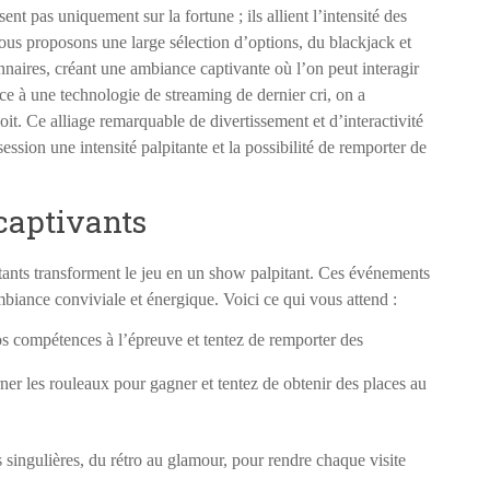
t pas uniquement sur la fortune ; ils allient l’intensité des
 Nous proposons une large sélection d’options, du blackjack et
onnaires, créant une ambiance captivante où l’on peut interagir
âce à une technologie de streaming de dernier cri, on a
it. Ce alliage remarquable de divertissement et d’interactivité
ssion une intensité palpitante et la possibilité de remporter de
captivants
tants transforment le jeu en un show palpitant. Ces événements
mbiance conviviale et énergique. Voici ce qui vous attend :
 compétences à l’épreuve et tentez de remporter des
er les rouleaux pour gagner et tentez de obtenir des places au
singulières, du rétro au glamour, pour rendre chaque visite