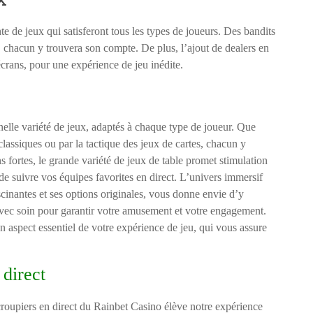
e de jeux qui satisferont tous les types de joueurs. Des bandits
, chacun y trouvera son compte. De plus, l’ajout de dealers en
 écrans, pour une expérience de jeu inédite.
elle variété de jeux, adaptés à chaque type de joueur. Que
lassiques ou par la tactique des jeux de cartes, chacun y
 fortes, le grande variété de jeux de table promet stimulation
t de suivre vos équipes favorites en direct. L’univers immersif
cinantes et ses options originales, vous donne envie d’y
avec soin pour garantir votre amusement et votre engagement.
 un aspect essentiel de votre expérience de jeu, qui vous assure
 direct
roupiers en direct du Rainbet Casino élève notre expérience