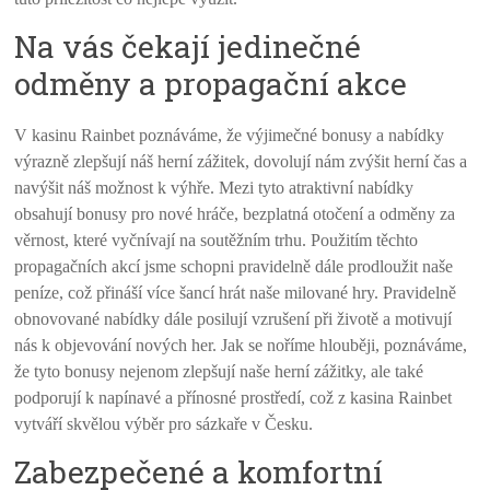
Na vás čekají jedinečné
odměny a propagační akce
V kasinu Rainbet poznáváme, že výjimečné bonusy a nabídky
výrazně zlepšují náš herní zážitek, dovolují nám zvýšit herní čas a
navýšit náš možnost k výhře. Mezi tyto atraktivní nabídky
obsahují bonusy pro nové hráče, bezplatná otočení a odměny za
věrnost, které vyčnívají na soutěžním trhu. Použitím těchto
propagačních akcí jsme schopni pravidelně dále prodloužit naše
peníze, což přináší více šancí hrát naše milované hry. Pravidelně
obnovované nabídky dále posilují vzrušení při životě a motivují
nás k objevování nových her. Jak se noříme hlouběji, poznáváme,
že tyto bonusy nejenom zlepšují naše herní zážitky, ale také
podporují k napínavé a přínosné prostředí, což z kasina Rainbet
vytváří skvělou výběr pro sázkaře v Česku.
Zabezpečené a komfortní