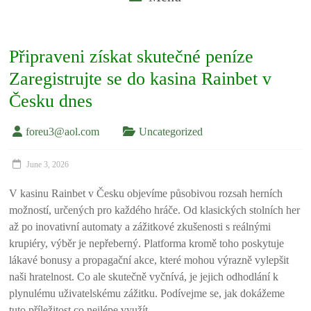
Připraveni získat skutečné peníze
Zaregistrujte se do kasina Rainbet v
Česku dnes
foreu3@aol.com
Uncategorized
June 3, 2026
V kasinu Rainbet v Česku objevíme působivou rozsah herních
možností, určených pro každého hráče. Od klasických stolních her
až po inovativní automaty a zážitkové zkušenosti s reálnými
krupiéry, výběr je nepřeberný. Platforma kromě toho poskytuje
lákavé bonusy a propagační akce, které mohou výrazně vylepšit
naši hratelnost. Co ale skutečně vyčnívá, je jejich odhodlání k
plynulému uživatelskému zážitku. Podívejme se, jak dokážeme
tuto příležitost co nejlépe využít.