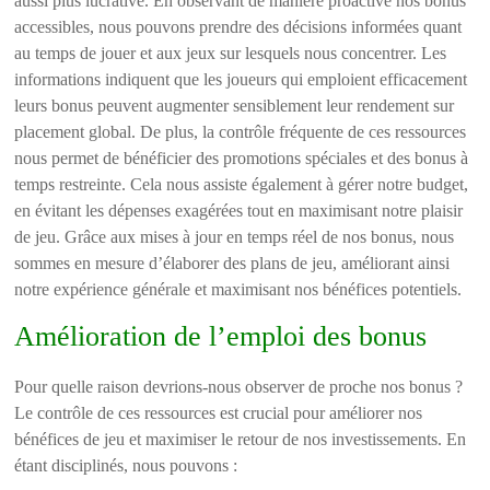
aussi plus lucrative. En observant de manière proactive nos bonus
accessibles, nous pouvons prendre des décisions informées quant
au temps de jouer et aux jeux sur lesquels nous concentrer. Les
informations indiquent que les joueurs qui emploient efficacement
leurs bonus peuvent augmenter sensiblement leur rendement sur
placement global. De plus, la contrôle fréquente de ces ressources
nous permet de bénéficier des promotions spéciales et des bonus à
temps restreinte. Cela nous assiste également à gérer notre budget,
en évitant les dépenses exagérées tout en maximisant notre plaisir
de jeu. Grâce aux mises à jour en temps réel de nos bonus, nous
sommes en mesure d’élaborer des plans de jeu, améliorant ainsi
notre expérience générale et maximisant nos bénéfices potentiels.
Amélioration de l’emploi des bonus
Pour quelle raison devrions-nous observer de proche nos bonus ?
Le contrôle de ces ressources est crucial pour améliorer nos
bénéfices de jeu et maximiser le retour de nos investissements. En
étant disciplinés, nous pouvons :