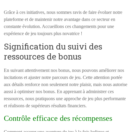
Grâce à ces initiatives, nous sommes ravis de faire évoluer notre
plateforme et de maintenir notre avantage dans ce secteur en
constante évolution. Accueillons ces changements pour une
expérience de jeu toujours plus novatrice !
Signification du suivi des
ressources de bonus
En suivant attentivement nos bonus, nous pouvons améliorer nos
incitations et ajuster notre parcours de jeu. Cette attention portée
aux détails renforce non seulement notre plaisir, mais nous autorise
aussi à optimiser nos bonus. En apprenant à administrer ces
ressources, nous pratiquons une approche de jeu plus performante
et réalisons de supérieurs résultats financiers.
Contrôle efficace des récompenses
Comment assurer une aventure de jeu à la fois ludique et