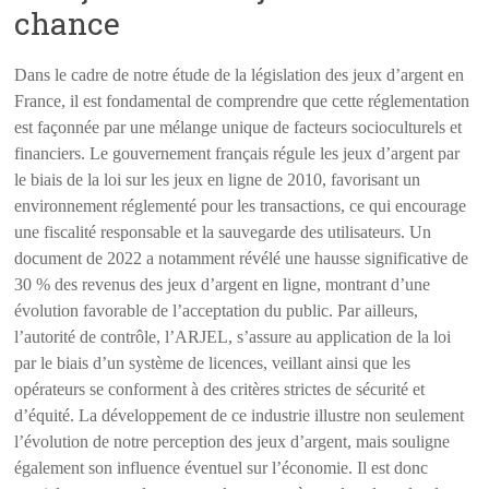
chance
Dans le cadre de notre étude de la législation des jeux d’argent en
France, il est fondamental de comprendre que cette réglementation
est façonnée par une mélange unique de facteurs socioculturels et
financiers. Le gouvernement français régule les jeux d’argent par
le biais de la loi sur les jeux en ligne de 2010, favorisant un
environnement réglementé pour les transactions, ce qui encourage
une fiscalité responsable et la sauvegarde des utilisateurs. Un
document de 2022 a notamment révélé une hausse significative de
30 % des revenus des jeux d’argent en ligne, montrant d’une
évolution favorable de l’acceptation du public. Par ailleurs,
l’autorité de contrôle, l’ARJEL, s’assure au application de la loi
par le biais d’un système de licences, veillant ainsi que les
opérateurs se conforment à des critères strictes de sécurité et
d’équité. La développement de ce industrie illustre non seulement
l’évolution de notre perception des jeux d’argent, mais souligne
également son influence éventuel sur l’économie. Il est donc