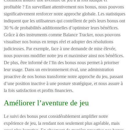
profitable ? En surveillant attentivement nos bonus, nous pouvons
significativement renforcer notre approche globale. Les statistiques
indiquent que les utilisateurs qui contrôlent de près leurs bonus ont
30 % de probabilités additionnelles d’optimiser leurs bénéfices.
Grâce à des instruments comme Balance Tracker, nous pouvons
visualiser nos bonus en temps réel et adopter des résolutions
judicieuses. Par exemple, face à une demande de mise élevée,
nous pouvons modifier notre jeu et maximiser ainsi nos bénéfices.
De plus, être informé de l’fin des bonus nous permet à prioriser
leur usage. Dans un environnement rival, une administration
proactive de nos bonus transforme notre approche du jeu, passant
d’une position inactive à une posture stratégique, et nous assure à
la fois satisfaction et profits financiers.
Améliorer l’aventure de jeu
Le suivi des bonus peut considérablement amplifier notre
expérience de jeu, la rendant non seulement plus agréable, mais