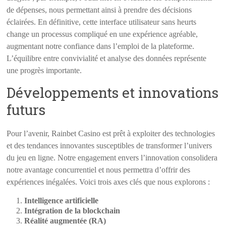
de dépenses, nous permettant ainsi à prendre des décisions
éclairées. En définitive, cette interface utilisateur sans heurts
change un processus compliqué en une expérience agréable,
augmentant notre confiance dans l’emploi de la plateforme.
L’équilibre entre convivialité et analyse des données représente
une progrès importante.
Développements et innovations
futurs
Pour l’avenir, Rainbet Casino est prêt à exploiter des technologies
et des tendances innovantes susceptibles de transformer l’univers
du jeu en ligne. Notre engagement envers l’innovation consolidera
notre avantage concurrentiel et nous permettra d’offrir des
expériences inégalées. Voici trois axes clés que nous explorons :
Intelligence artificielle
Intégration de la blockchain
Réalité augmentée (RA)