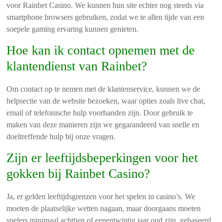
voor Rainbet Casino. We kunnen hun site echter nog steeds via
smartphone browsers gebruiken, zodat we te allen tijde van een
soepele gaming ervaring kunnen genieten.
Hoe kan ik contact opnemen met de
klantendienst van Rainbet?
Om contact op te nemen met de klantenservice, kunnen we de
helpsectie van de website bezoeken, waar opties zoals live chat,
email of telefonische hulp voorhanden zijn. Door gebruik te
maken van deze manieren zijn we gegarandeerd van snelle en
doeltreffende hulp bij onze vragen.
Zijn er leeftijdsbeperkingen voor het
gokken bij Rainbet Casino?
Ja, er gelden leeftijdsgrenzen voor het spelen in casino’s. We
moeten de plaatselijke wetten nagaan, maar doorgaans moeten
spelers minimaal achttien of eenentwintig jaar oud zijn, gebaseerd