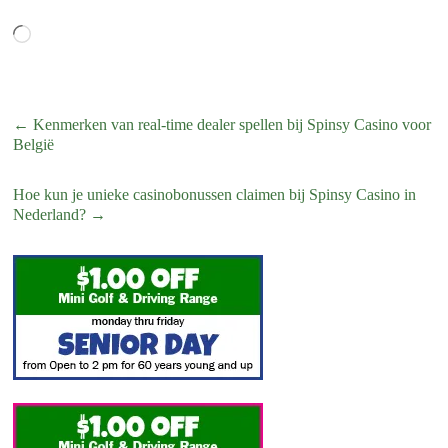
Loading…
←
Kenmerken van real-time dealer spellen bij Spinsy Casino voor
België
Hoe kun je unieke casinobonussen claimen bij Spinsy Casino in
Nederland?
→