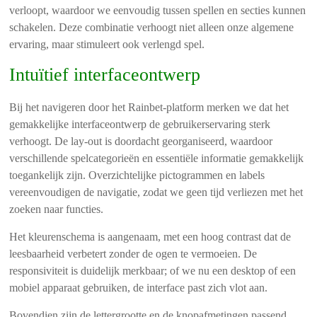
verloopt, waardoor we eenvoudig tussen spellen en secties kunnen
schakelen. Deze combinatie verhoogt niet alleen onze algemene
ervaring, maar stimuleert ook verlengd spel.
Intuïtief interfaceontwerp
Bij het navigeren door het Rainbet-platform merken we dat het
gemakkelijke interfaceontwerp de gebruikerservaring sterk
verhoogt. De lay-out is doordacht georganiseerd, waardoor
verschillende spelcategorieën en essentiële informatie gemakkelijk
toegankelijk zijn. Overzichtelijke pictogrammen en labels
vereenvoudigen de navigatie, zodat we geen tijd verliezen met het
zoeken naar functies.
Het kleurenschema is aangenaam, met een hoog contrast dat de
leesbaarheid verbetert zonder de ogen te vermoeien. De
responsiviteit is duidelijk merkbaar; of we nu een desktop of een
mobiel apparaat gebruiken, de interface past zich vlot aan.
Bovendien zijn de lettergrootte en de knopafmetingen passend,