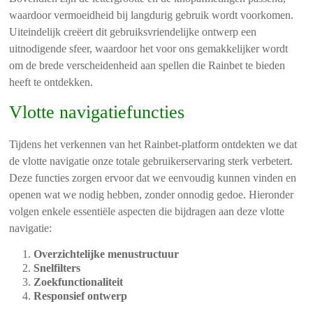
waardoor vermoeidheid bij langdurig gebruik wordt voorkomen.
Uiteindelijk creëert dit gebruiksvriendelijke ontwerp een
uitnodigende sfeer, waardoor het voor ons gemakkelijker wordt
om de brede verscheidenheid aan spellen die Rainbet te bieden
heeft te ontdekken.
Vlotte navigatiefuncties
Tijdens het verkennen van het Rainbet-platform ontdekten we dat
de vlotte navigatie onze totale gebruikerservaring sterk verbetert.
Deze functies zorgen ervoor dat we eenvoudig kunnen vinden en
openen wat we nodig hebben, zonder onnodig gedoe. Hieronder
volgen enkele essentiële aspecten die bijdragen aan deze vlotte
navigatie:
Overzichtelijke menustructuur
Snelfilters
Zoekfunctionaliteit
Responsief ontwerp