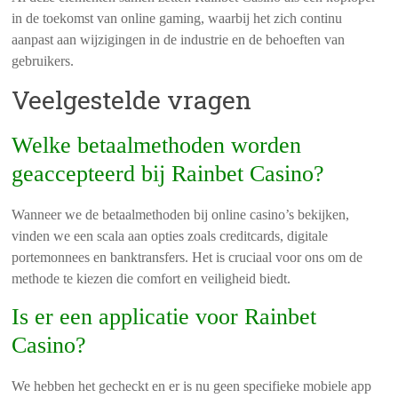
in de toekomst van online gaming, waarbij het zich continu
aanpast aan wijzigingen in de industrie en de behoeften van
gebruikers.
Veelgestelde vragen
Welke betaalmethoden worden
geaccepteerd bij Rainbet Casino?
Wanneer we de betaalmethoden bij online casino’s bekijken,
vinden we een scala aan opties zoals creditcards, digitale
portemonnees en banktransfers. Het is cruciaal voor ons om de
methode te kiezen die comfort en veiligheid biedt.
Is er een applicatie voor Rainbet
Casino?
We hebben het gecheckt en er is nu geen specifieke mobiele app