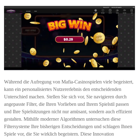
Während die Aufregung von Mafia-Casinospielen viele begeistert,
kann ein personalisiertes Nutzererlebnis den entscheidenden
Unterschied machen. Stellen Sie sich vor, Sie navigieren durch
angepasste Filter, die Ihren Vorlieben und Ihrem Spielstil passen
und Ihre Spielsitzungen nicht nur amüsant, sondern auch effizient
gestalten. Mithilfe moderner Algorithmen untersuchen diese
Filtersysteme Ihre bisherigen Entscheidungen und schlagen Ihnen
Spiele vor, die Sie wirklich begeistern. Diese Innovation