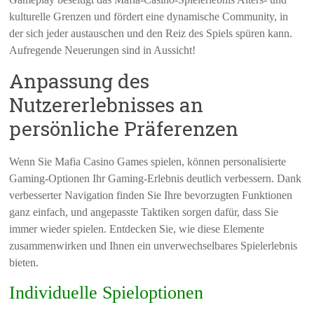
kulturelle Grenzen und fördert eine dynamische Community, in
der sich jeder austauschen und den Reiz des Spiels spüren kann.
Aufregende Neuerungen sind in Aussicht!
Anpassung des
Nutzererlebnisses an
persönliche Präferenzen
Wenn Sie Mafia Casino Games spielen, können personalisierte
Gaming-Optionen Ihr Gaming-Erlebnis deutlich verbessern. Dank
verbesserter Navigation finden Sie Ihre bevorzugten Funktionen
ganz einfach, und angepasste Taktiken sorgen dafür, dass Sie
immer wieder spielen. Entdecken Sie, wie diese Elemente
zusammenwirken und Ihnen ein unverwechselbares Spielerlebnis
bieten.
Individuelle Spieloptionen