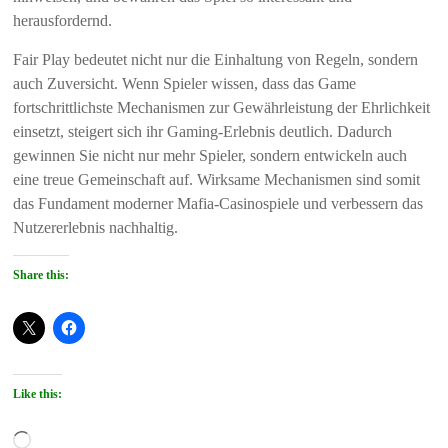
herausfordernd.
Fair Play bedeutet nicht nur die Einhaltung von Regeln, sondern
auch Zuversicht. Wenn Spieler wissen, dass das Game
fortschrittlichste Mechanismen zur Gewährleistung der Ehrlichkeit
einsetzt, steigert sich ihr Gaming-Erlebnis deutlich. Dadurch
gewinnen Sie nicht nur mehr Spieler, sondern entwickeln auch
eine treue Gemeinschaft auf. Wirksame Mechanismen sind somit
das Fundament moderner Mafia-Casinospiele und verbessern das
Nutzererlebnis nachhaltig.
Share this:
Like this:
Loading…