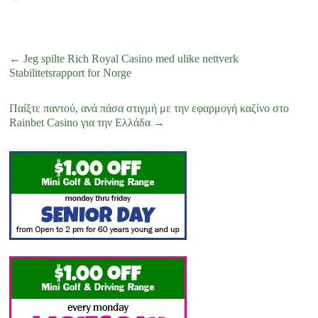
←
Jeg spilte Rich Royal Casino med ulike nettverk
Stabilitetsrapport for Norge
Παίξτε παντού, ανά πάσα στιγμή με την εφαρμογή καζίνο στο
Rainbet Casino για την Ελλάδα
→