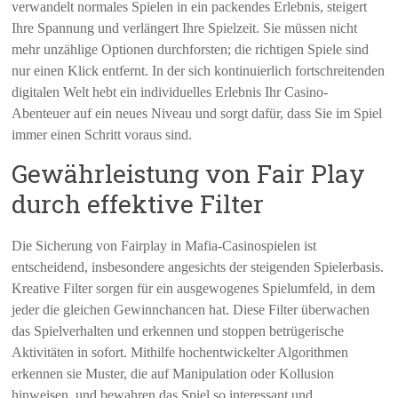
verwandelt normales Spielen in ein packendes Erlebnis, steigert
Ihre Spannung und verlängert Ihre Spielzeit. Sie müssen nicht
mehr unzählige Optionen durchforsten; die richtigen Spiele sind
nur einen Klick entfernt. In der sich kontinuierlich fortschreitenden
digitalen Welt hebt ein individuelles Erlebnis Ihr Casino-
Abenteuer auf ein neues Niveau und sorgt dafür, dass Sie im Spiel
immer einen Schritt voraus sind.
Gewährleistung von Fair Play
durch effektive Filter
Die Sicherung von Fairplay in Mafia-Casinospielen ist
entscheidend, insbesondere angesichts der steigenden Spielerbasis.
Kreative Filter sorgen für ein ausgewogenes Spielumfeld, in dem
jeder die gleichen Gewinnchancen hat. Diese Filter überwachen
das Spielverhalten und erkennen und stoppen betrügerische
Aktivitäten in sofort. Mithilfe hochentwickelter Algorithmen
erkennen sie Muster, die auf Manipulation oder Kollusion
hinweisen, und bewahren das Spiel so interessant und