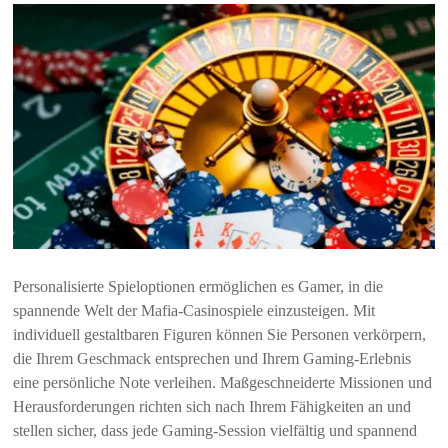
Personalisierte Spieloptionen ermöglichen es Gamer, in die
spannende Welt der Mafia-Casinospiele einzusteigen. Mit
individuell gestaltbaren Figuren können Sie Personen verkörpern,
die Ihrem Geschmack entsprechen und Ihrem Gaming-Erlebnis
eine persönliche Note verleihen. Maßgeschneiderte Missionen und
Herausforderungen richten sich nach Ihrem Fähigkeiten an und
stellen sicher, dass jede Gaming-Session vielfältig und spannend