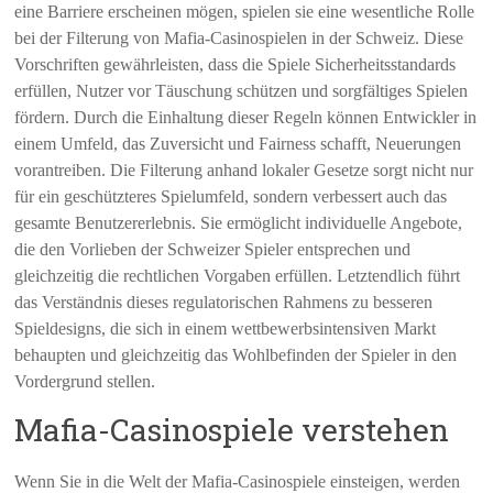
eine Barriere erscheinen mögen, spielen sie eine wesentliche Rolle
bei der Filterung von Mafia-Casinospielen in der Schweiz. Diese
Vorschriften gewährleisten, dass die Spiele Sicherheitsstandards
erfüllen, Nutzer vor Täuschung schützen und sorgfältiges Spielen
fördern. Durch die Einhaltung dieser Regeln können Entwickler in
einem Umfeld, das Zuversicht und Fairness schafft, Neuerungen
vorantreiben. Die Filterung anhand lokaler Gesetze sorgt nicht nur
für ein geschützteres Spielumfeld, sondern verbessert auch das
gesamte Benutzererlebnis. Sie ermöglicht individuelle Angebote,
die den Vorlieben der Schweizer Spieler entsprechen und
gleichzeitig die rechtlichen Vorgaben erfüllen. Letztendlich führt
das Verständnis dieses regulatorischen Rahmens zu besseren
Spieldesigns, die sich in einem wettbewerbsintensiven Markt
behaupten und gleichzeitig das Wohlbefinden der Spieler in den
Vordergrund stellen.
Mafia-Casinospiele verstehen
Wenn Sie in die Welt der Mafia-Casinospiele einsteigen, werden