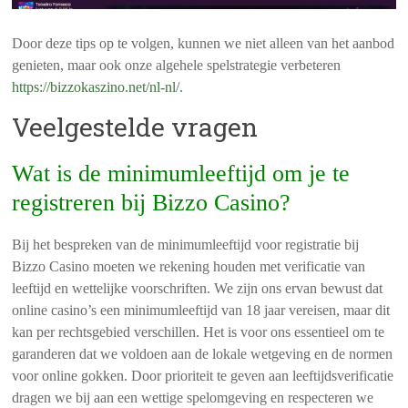
Door deze tips op te volgen, kunnen we niet alleen van het aanbod
genieten, maar ook onze algehele spelstrategie verbeteren
https://bizzokaszino.net/nl-nl/
.
Veelgestelde vragen
Wat is de minimumleeftijd om je te
registreren bij Bizzo Casino?
Bij het bespreken van de minimumleeftijd voor registratie bij
Bizzo Casino moeten we rekening houden met verificatie van
leeftijd en wettelijke voorschriften. We zijn ons ervan bewust dat
online casino’s een minimumleeftijd van 18 jaar vereisen, maar dit
kan per rechtsgebied verschillen. Het is voor ons essentieel om te
garanderen dat we voldoen aan de lokale wetgeving en de normen
voor online gokken. Door prioriteit te geven aan leeftijdsverificatie
dragen we bij aan een wettige spelomgeving en respecteren we