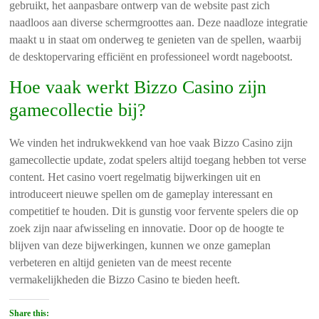
gebruikt, het aanpasbare ontwerp van de website past zich
naadloos aan diverse schermgroottes aan. Deze naadloze integratie
maakt u in staat om onderweg te genieten van de spellen, waarbij
de desktopervaring efficiënt en professioneel wordt nagebootst.
Hoe vaak werkt Bizzo Casino zijn
gamecollectie bij?
We vinden het indrukwekkend van hoe vaak Bizzo Casino zijn
gamecollectie update, zodat spelers altijd toegang hebben tot verse
content. Het casino voert regelmatig bijwerkingen uit en
introduceert nieuwe spellen om de gameplay interessant en
competitief te houden. Dit is gunstig voor fervente spelers die op
zoek zijn naar afwisseling en innovatie. Door op de hoogte te
blijven van deze bijwerkingen, kunnen we onze gameplan
verbeteren en altijd genieten van de meest recente
vermakelijkheden die Bizzo Casino te bieden heeft.
Share this: