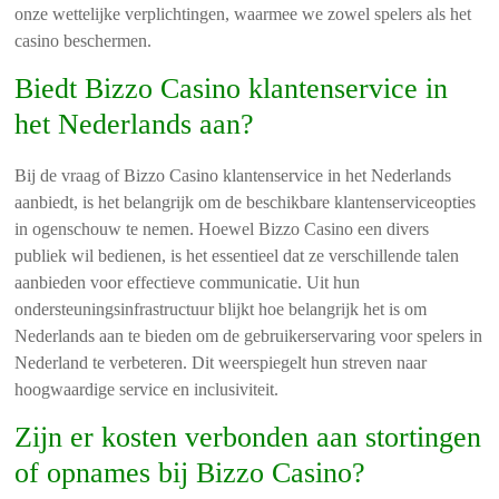
onze wettelijke verplichtingen, waarmee we zowel spelers als het
casino beschermen.
Biedt Bizzo Casino klantenservice in
het Nederlands aan?
Bij de vraag of Bizzo Casino klantenservice in het Nederlands
aanbiedt, is het belangrijk om de beschikbare klantenserviceopties
in ogenschouw te nemen. Hoewel Bizzo Casino een divers
publiek wil bedienen, is het essentieel dat ze verschillende talen
aanbieden voor effectieve communicatie. Uit hun
ondersteuningsinfrastructuur blijkt hoe belangrijk het is om
Nederlands aan te bieden om de gebruikerservaring voor spelers in
Nederland te verbeteren. Dit weerspiegelt hun streven naar
hoogwaardige service en inclusiviteit.
Zijn er kosten verbonden aan stortingen
of opnames bij Bizzo Casino?