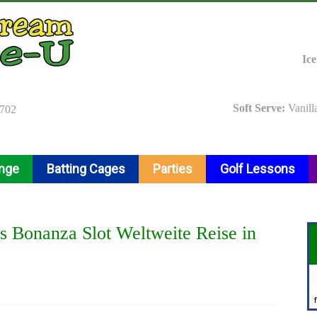
Ic
Soft Serve:
Vanill
9702
ange
Batting Cages
Parties
Golf Lessons
s Bonanza Slot Weltweite Reise in