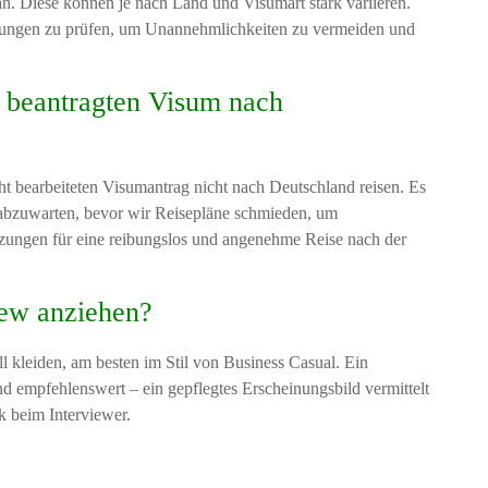
an. Diese können je nach Land und Visumart stark variieren.
derungen zu prüfen, um Unannehmlichkeiten zu vermeiden und
t beantragten Visum nach
t bearbeiteten Visumantrag nicht nach Deutschland reisen. Es
 abzuwarten, bevor wir Reisepläne schmieden, um
setzungen für eine reibungslos und angenehme Reise nach der
iew anziehen?
ll kleiden, am besten im Stil von Business Casual. Ein
d empfehlenswert – ein gepflegtes Erscheinungsbild vermittelt
ck beim Interviewer.