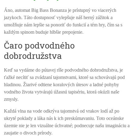
Áno, automat Big Bass Bonanza je prístupný vo viacerých
jazykoch. Táto dostupnosť vylepšuje náš herný zážitok a
umožňuje nám lepšie sa ponoriť do funkcií a tém hry, čím sa s
každým spinom buduje hlbšie prepojenie.
Čaro podvodného
dobrodružstva
Keď sa vydáme do pútavej ríše podvodného dobrodružstva, je
ťažké necítiť sa zvádzaní tajomstvami, ktoré sa schovávajú pod
hladinou. Žiarivé odtiene koralových útesov a ladné pohyby
vodného života vytvárajú úžasnú tapisériu, ktorá okúzli naše
zmysly.
Každá vlna na vode odkrýva tajomstvá od vrakov lodí až po
ukryté poklady a láka nás k ich preskúmavaniu. Toto oceánske
územie nie je len vizuálne úchvatné; podnecuje našu imagináciu a
zaujatie o divoch prírody.