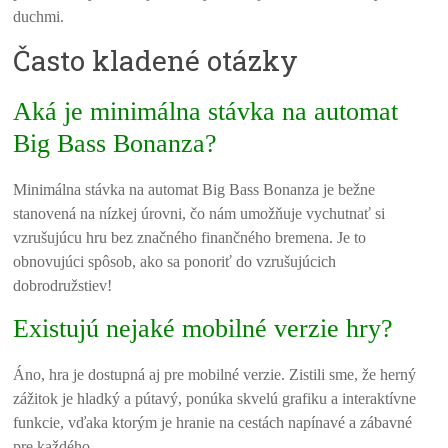
duchmi.
Často kladené otázky
Aká je minimálna stávka na automat
Big Bass Bonanza?
Minimálna stávka na automat Big Bass Bonanza je bežne
stanovená na nízkej úrovni, čo nám umožňuje vychutnať si
vzrušujúcu hru bez značného finančného bremena. Je to
obnovujúci spôsob, ako sa ponoriť do vzrušujúcich
dobrodružstiev!
Existujú nejaké mobilné verzie hry?
Áno, hra je dostupná aj pre mobilné verzie. Zistili sme, že herný
zážitok je hladký a pútavý, ponúka skvelú grafiku a interaktívne
funkcie, vďaka ktorým je hranie na cestách napínavé a zábavné
pre každého.