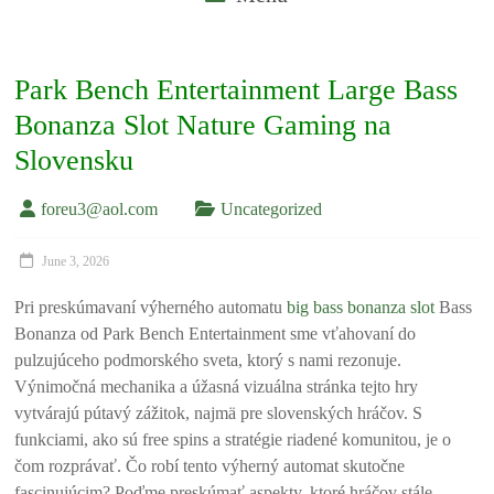
Park Bench Entertainment Large Bass
Bonanza Slot Nature Gaming na
Slovensku
foreu3@aol.com
Uncategorized
June 3, 2026
Pri preskúmavaní výherného automatu
big bass bonanza slot
Bass
Bonanza od Park Bench Entertainment sme vťahovaní do
pulzujúceho podmorského sveta, ktorý s nami rezonuje.
Výnimočná mechanika a úžasná vizuálna stránka tejto hry
vytvárajú pútavý zážitok, najmä pre slovenských hráčov. S
funkciami, ako sú free spins a stratégie riadené komunitou, je o
čom rozprávať. Čo robí tento výherný automat skutočne
fascinujúcim? Poďme preskúmať aspekty, ktoré hráčov stále