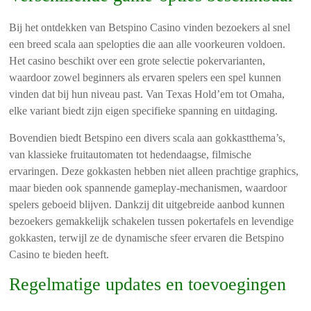
Bij het ontdekken van Betspino Casino vinden bezoekers al snel
een breed scala aan spelopties die aan alle voorkeuren voldoen.
Het casino beschikt over een grote selectie pokervarianten,
waardoor zowel beginners als ervaren spelers een spel kunnen
vinden dat bij hun niveau past. Van Texas Hold’em tot Omaha,
elke variant biedt zijn eigen specifieke spanning en uitdaging.
Bovendien biedt Betspino een divers scala aan gokkastthema’s,
van klassieke fruitautomaten tot hedendaagse, filmische
ervaringen. Deze gokkasten hebben niet alleen prachtige graphics,
maar bieden ook spannende gameplay-mechanismen, waardoor
spelers geboeid blijven. Dankzij dit uitgebreide aanbod kunnen
bezoekers gemakkelijk schakelen tussen pokertafels en levendige
gokkasten, terwijl ze de dynamische sfeer ervaren die Betspino
Casino te bieden heeft.
Regelmatige updates en toevoegingen