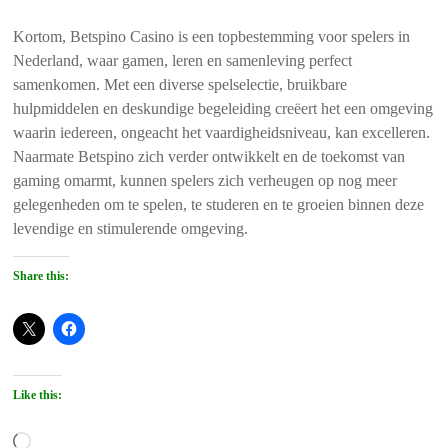
Kortom, Betspino Casino is een topbestemming voor spelers in
Nederland, waar gamen, leren en samenleving perfect
samenkomen. Met een diverse spelselectie, bruikbare
hulpmiddelen en deskundige begeleiding creëert het een omgeving
waarin iedereen, ongeacht het vaardigheidsniveau, kan excelleren.
Naarmate Betspino zich verder ontwikkelt en de toekomst van
gaming omarmt, kunnen spelers zich verheugen op nog meer
gelegenheden om te spelen, te studeren en te groeien binnen deze
levendige en stimulerende omgeving.
Share this:
Like this:
Loading…