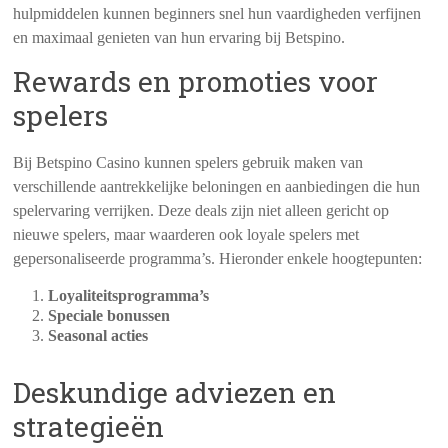
hulpmiddelen kunnen beginners snel hun vaardigheden verfijnen
en maximaal genieten van hun ervaring bij Betspino.
Rewards en promoties voor
spelers
Bij Betspino Casino kunnen spelers gebruik maken van
verschillende aantrekkelijke beloningen en aanbiedingen die hun
spelervaring verrijken. Deze deals zijn niet alleen gericht op
nieuwe spelers, maar waarderen ook loyale spelers met
gepersonaliseerde programma’s. Hieronder enkele hoogtepunten:
Loyaliteitsprogramma’s
Speciale bonussen
Seasonal acties
Deskundige adviezen en
strategieën