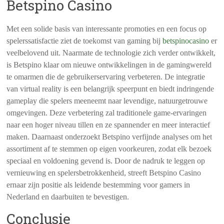
Betspino Casino
Met een solide basis van interessante promoties en een focus op
spelerssatisfactie ziet de toekomst van gaming bij
betspinocasino
er
veelbelovend uit. Naarmate de technologie zich verder ontwikkelt,
is Betspino klaar om nieuwe ontwikkelingen in de gamingwereld
te omarmen die de gebruikerservaring verbeteren. De integratie
van virtual reality is een belangrijk speerpunt en biedt indringende
gameplay die spelers meeneemt naar levendige, natuurgetrouwe
omgevingen. Deze verbetering zal traditionele game-ervaringen
naar een hoger niveau tillen en ze spannender en meer interactief
maken. Daarnaast onderzoekt Betspino verfijnde analyses om het
assortiment af te stemmen op eigen voorkeuren, zodat elk bezoek
speciaal en voldoening gevend is. Door de nadruk te leggen op
vernieuwing en spelersbetrokkenheid, streeft Betspino Casino
ernaar zijn positie als leidende bestemming voor gamers in
Nederland en daarbuiten te bevestigen.
Conclusie