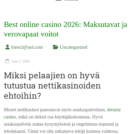
Best online casino 2026: Maksutavat ja
verovapaat voitot
foreu3@aol.com
Uncategorized
June 3, 2026
Miksi pelaajien on hyvä
tutustua nettikasinoiden
ehtoihin?
Monet nettikasinot panostavat myös asiakaspalveluun,
dreamz
casino
, mikä on tärkeä osa käyttäjäkokemusta. Hyvä
asiakaspalvelu auttaa kysymyksissä ja ongelmissa nopeasti ja
tehokkaasti. Tämä voi olla ratkaiseva tekijä kasinoa valitessa.