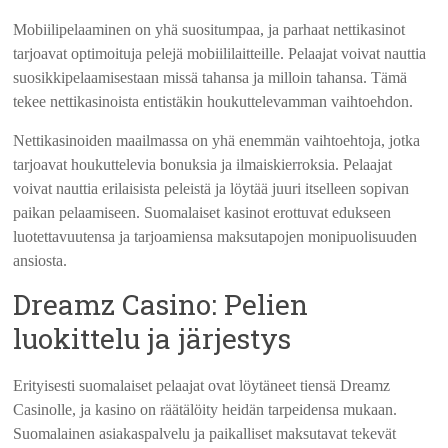
Mobiilipelaaminen on yhä suositumpaa, ja parhaat nettikasinot
tarjoavat optimoituja pelejä mobiililaitteille. Pelaajat voivat nauttia
suosikkipelaamisestaan missä tahansa ja milloin tahansa. Tämä
tekee nettikasinoista entistäkin houkuttelevamman vaihtoehdon.
Nettikasinoiden maailmassa on yhä enemmän vaihtoehtoja, jotka
tarjoavat houkuttelevia bonuksia ja ilmaiskierroksia. Pelaajat
voivat nauttia erilaisista peleistä ja löytää juuri itselleen sopivan
paikan pelaamiseen. Suomalaiset kasinot erottuvat edukseen
luotettavuutensa ja tarjoamiensa maksutapojen monipuolisuuden
ansiosta.
Dreamz Casino: Pelien
luokittelu ja järjestys
Erityisesti suomalaiset pelaajat ovat löytäneet tiensä Dreamz
Casinolle, ja kasino on räätälöity heidän tarpeidensa mukaan.
Suomalainen asiakaspalvelu ja paikalliset maksutavat tekevät