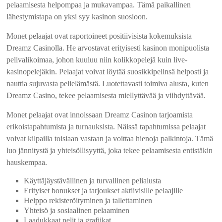
pelaamisesta helpompaa ja mukavampaa. Tämä paikallinen
lähestymistapa on yksi syy kasinon suosioon.
Monet pelaajat ovat raportoineet positiivisista kokemuksista
Dreamz Casinolla. He arvostavat erityisesti kasinon monipuolista
pelivalikoimaa, johon kuuluu niin kolikkopelejä kuin live-
kasinopelejäkin. Pelaajat voivat löytää suosikkipelinsä helposti ja
nauttia sujuvasta pelielämästä. Luotettavasti toimiva alusta, kuten
Dreamz Casino, tekee pelaamisesta miellyttävää ja viihdyttävää.
Monet pelaajat ovat innoissaan Dreamz Casinon tarjoamista
erikoistapahtumista ja turnauksista. Näissä tapahtumissa pelaajat
voivat kilpailla toisiaan vastaan ja voittaa hienoja palkintoja. Tämä
luo jännitystä ja yhteisöllisyyttä, joka tekee pelaamisesta entistäkin
hauskempaa.
Käyttäjäystävällinen ja turvallinen pelialusta
Erityiset bonukset ja tarjoukset aktiivisille pelaajille
Helppo rekisteröityminen ja tallettaminen
Yhteisö ja sosiaalinen pelaaminen
Laadukkaat pelit ja grafiikat