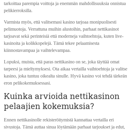
tarkoittaa parempia voittoja ja enemmän mahdollisuuksia onnistua
pelikierroksilla.
Varmista myös, että valitsemasi kasino tarjoaa monipuolisesti
pelimuotoja. Verrattuna muihin alustoihin, parhaat nettikasinot
tarjoavat sekä perinteisiä että moderneja vaihtoehtoja, kuten live-
kasinoita ja kolikkopelejä. Tämä tekee pelaamisesta
kiinnostavampaa ja vaihtelevampaa.
Lopuksi, muista, että paras nettikasino on se, joka täyttää omat
tarpeesi ja mieltymyksesi. Ota aikaa vertailla vaihtoehtoja ja valitse
kasino, joka tuntuu oikealta sinulle. Hyvä kasino voi tehdä tärkeän
eron pelikokemuksessasi.
Kuinka arvioida nettikasinon
pelaajien kokemuksia?
Ennen nettikasinolle rekisteröitymistä kannattaa vertailla eri
sivustoja. Tämä auttaa sinua löytämään parhaat tarjoukset ja edut,