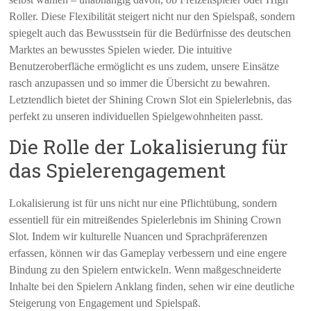
Roller. Diese Flexibilität steigert nicht nur den Spielspaß, sondern
spiegelt auch das Bewusstsein für die Bedürfnisse des deutschen
Marktes an bewusstes Spielen wieder. Die intuitive
Benutzeroberfläche ermöglicht es uns zudem, unsere Einsätze
rasch anzupassen und so immer die Übersicht zu bewahren.
Letztendlich bietet der Shining Crown Slot ein Spielerlebnis, das
perfekt zu unseren individuellen Spielgewohnheiten passt.
Die Rolle der Lokalisierung für
das Spielerengagement
Lokalisierung ist für uns nicht nur eine Pflichtübung, sondern
essentiell für ein mitreißendes Spielerlebnis im Shining Crown
Slot. Indem wir kulturelle Nuancen und Sprachpräferenzen
erfassen, können wir das Gameplay verbessern und eine engere
Bindung zu den Spielern entwickeln. Wenn maßgeschneiderte
Inhalte bei den Spielern Anklang finden, sehen wir eine deutliche
Steigerung von Engagement und Spielspaß.