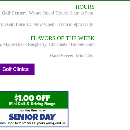
HOURS
Golf Center:
We are Open! Hours: 8 am to 9pm!
e Cream Fore-U:
Now Open! 11am to 9pm Daily!
FLAVORS OF THE WEEK
a, Maple/Black Raspberry, Chocolate / Bubble Gum
Hard Serve:
Mint Chip
Golf Clinics