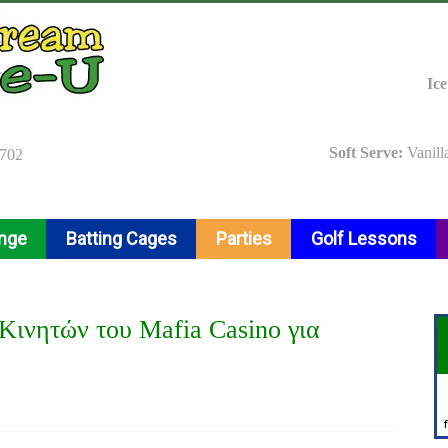
Ic
Soft Serve:
Vanill
9702
ange
Batting Cages
Parties
Golf Lessons
Κινητών του Mafia Casino για