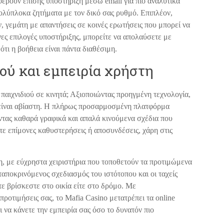
σφέρουν επίσης υποστήριξη μέσω email για πιο αναλυτικά
ολύπλοκα ζητήματα με τον δικό σας ρυθμό. Επιπλέον,
, γεμάτη με απαντήσεις σε κοινές ερωτήσεις που μπορεί να
ες επιλογές υποστήριξης, μπορείτε να απολαύσετε με
ότι η βοήθεια είναι πάντα διαθέσιμη.
ού και εμπειρία χρήστη
 παιχνιδιού σε κινητά; Αξιοποιώντας προηγμένη τεχνολογία,
α είναι αβίαστη. Η πλήρως προσαρμοσμένη πλατφόρμα
ντας καθαρά γραφικά και απαλά κινούμενα σχέδια που
τε επίμονες καθυστερήσεις ή αποσυνδέσεις, χάρη στις
η, με εύχρηστα χειριστήρια που τοποθετούν τα προτιμώμενα
ταποκρινόμενος σχεδιασμός του ιστότοπου και οι ταχείς
ε βρίσκεστε στο οικία είτε στο δρόμο. Με
ροτιμήσεις σας, το Mafia Casino μετατρέπει τα online
αι να κάνετε την εμπειρία σας όσο το δυνατόν πιο