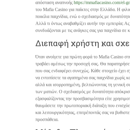
απόσταση αναπνοής
https://mmafiacasino.com/el-gr
του Mafia Casino για παίκτες στην Ελλάδα. Η φιλ
ποικίλα παιχνίδια, ενώ ο σχεδιασμός με δυνατότητα
Αλλά τι όντως αναβαθμίζει αυτήν την εμπειρία; 
συνδυάζονται με τις ανάγκες σας για παιχνίδια σε κ
Διεπαφή χρήστη και σχε
Όταν ανοίγετε για πρώτη φορά το Mafia Casino σ
τραβάει αμέσως την προσοχή σας. Θα παρατηρήσε
που σας ενδιαφέρει συνεχώς. Κάθε στοιχείο έχει σ
να εντοπίσετε τα αγαπημένα σας παιχνίδια χωρίς 
αλλά και ισορροπημένη, βελτιώνοντας τη γενική 
των ματιών. Ο σχεδιασμός με δυνατότητα απόκρισ
εξασφαλίζοντας την προσβασιμότητα είτε χρησιμοπο
θαυμάσετε την πρωτοποριακή διάταξη που ενισχύει
και λειτουργικότητας, επιτρέποντάς σας να βυθιστ
προσπάθεια.