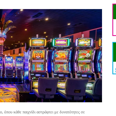
ο, όπου κάθε παιχνίδι αστράφτει με δυνατότητες σε