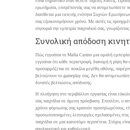
είναι σημαντικό όταν θέλετε ταχείες λύσεις. Προ
ερωτήματα, επιτρέποντάς σας να αντιμετωπίσετε π
διατίθεται μια εκτενής ενότητα Συχνών Ερωτήσεων
σας εξοικονομήσουν χρόνο. Με αυτές τις προηγμέν
σιγουριά την εμπειρία παιχνιδιού σας, γνωρίζοντας 
Συνολική απόδοση κινητ
Πώς εγγυάται το Mafia Casino μια ομαλή εμπειρία
εγγυάται ότι κάθε περιστροφή, διανομή ή ρίψη θ
προσαρμόζεται σε ποικίλα μεγέθη οθόνης, παρέχο
βελτιώνουν το gameplay σας. Δεν θα αντιμετωπίσε
δυνατές βελτιώσεις απόδοσης.
Η πλοήγηση στο περιβάλλον εργασίας είναι εύκολ
σας παιχνίδια σε άμεση πρόσβαση. Επιπλέον, ο αν
χρόνοι φόρτωσης σας κρατούν προσηλωμένους, είτ
προσωποποιημένες λειτουργίες σχεδιασμένες στις π
παιχνίδια σε μια καινοτόμο περιπέτεια. Στόχος είν
απολαυστική και καθηλωτική.