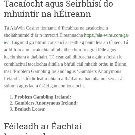
Tacaíocht agus Seirbhísí do
mhuintir na hÉireann
Tá AlaWin Casino tiomanta d’fheabhas na tacaíochta a
sholáthraímid d’ár n-imreoirí Éireannacha
https://ala-wins.com/ga-
ie/
. Tuigimid go bhfuil constaicí ar leith ag baint leis an tír seo. Tá
ár bhfoireann tacaíochta ullmhaithe chun freagraí féile agus
luachmhara a thabhairt. Tá ceangail dhíreacha againn freisin le
comhlachtaí tacaíochta áitiúla a bhfuil cáil mhaith orthu in Éirinn,
mar ‘Problem Gambling Ireland’ agus ‘Gamblers Anonymous
Ireland’. Is féidir leat rochtain a fháil ar na hacmhainní seo ar ár
suíomh agus iad a úsáid gan aon íocaíocht.
Problem Gambling Ireland:
Gamblers Anonymous Ireland:
Bealach Leasa:
Féileadh ar Éachtaí