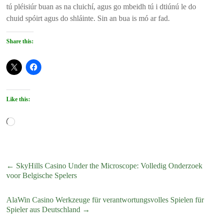
tú pléisiúr buan as na cluichí, agus go mbeidh tú i dtiúnú le do
chuid spóirt agus do shláinte. Sin an bua is mó ar fad.
Share this:
Like this:
Loading…
←
SkyHills Casino Under the Microscope: Volledig Onderzoek
voor Belgische Spelers
AlaWin Casino Werkzeuge für verantwortungsvolles Spielen für
Spieler aus Deutschland
→