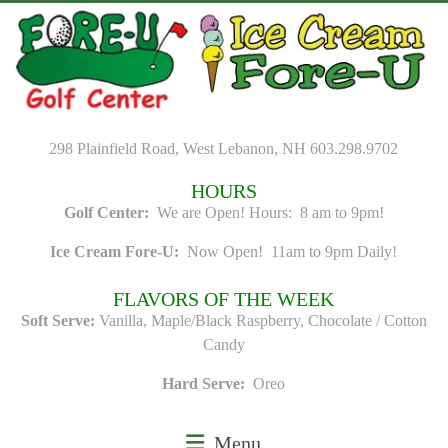
Skip
to
content
298 Plainfield Road, West Lebanon, NH 603.298.9702
HOURS
Golf Center:
We are Open! Hours: 8 am to 9pm!
Ice Cream Fore-U:
Now Open! 11am to 9pm Daily!
FLAVORS OF THE WEEK
Soft Serve:
Vanilla, Maple/Black Raspberry, Chocolate / Cotton
Candy
Hard Serve:
Oreo
Menu