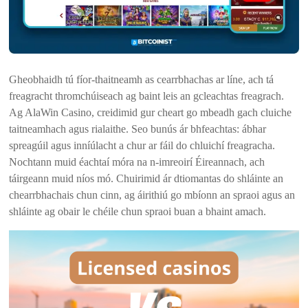
Gheobhaidh tú fíor-thaitneamh as cearrbhachas ar líne, ach tá
freagracht thromchúiseach ag baint leis an gcleachtas freagrach.
Ag AlaWin Casino, creidimid gur cheart go mbeadh gach cluiche
taitneamhach agus rialaithe. Seo bunús ár bhfeachtas: ábhar
spreagúil agus inníúlacht a chur ar fáil do chluichí freagracha.
Nochtann muid éachtaí móra na n-imreoirí Éireannach, ach
táirgeann muid níos mó. Chuirimid ár dtiomantas do shláinte an
chearrbhachais chun cinn, ag áirithiú go mbíonn an spraoi agus an
shláinte ag obair le chéile chun spraoi buan a bhaint amach.