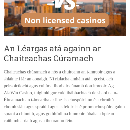
An Léargas atá againn ar
Chaiteachas Cúramach
Chaiteachas chúramach a nós a chuireann an t-imreoir agus a
shláinte i lár an aonaigh. Ní rialacha amháin atá i gceist, ach
peirspictíocht agus cultúr a fhorbair cúnamh don imreoir. Ag
AlaWin Casino, tuigimid gur cuid thábhachtach de shaol na n-
Éireannach an t-imeartha ar líne. Is chuspóir linn é a chruthú
chomh slán agus spraíúil agus is féidir. Is é príomhchuspóir againn
spraoi a chinntiú, agus go bhfuil na himreoirí ábalta a bplean
caithimh a rialú agus a theorannú féin.