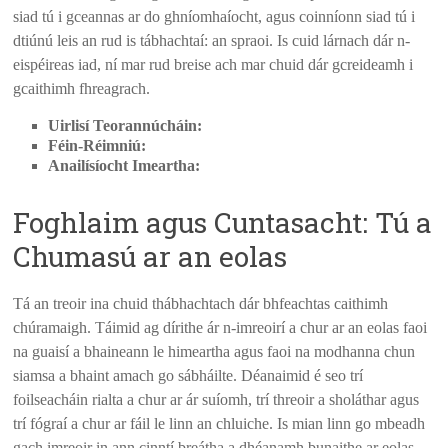
siad tú i gceannas ar do ghníomhaíocht, agus coinníonn siad tú i
dtiúnú leis an rud is tábhachtaí: an spraoi. Is cuid lárnach dár n-
eispéireas iad, ní mar rud breise ach mar chuid dár gcreideamh i
gcaithimh fhreagrach.
Uirlisí Teorannúcháin:
Féin-Réimniú:
Anailísíocht Imeartha:
Foghlaim agus Cuntasacht: Tú a
Chumasú ar an eolas
Tá an treoir ina chuid thábhachtach dár bhfeachtas caithimh
chúramaigh. Táimid ag dírithe ár n-imreoirí a chur ar an eolas faoi
na guaisí a bhaineann le himeartha agus faoi na modhanna chun
siamsa a bhaint amach go sábháilte. Déanaimid é seo trí
foilseacháin rialta a chur ar ár suíomh, trí threoir a sholáthar agus
trí fógraí a chur ar fáil le linn an chluiche. Is mian linn go mbeadh
gach imreoir in ann cinntí breátha a dhéanamh bunaithe ar eolas