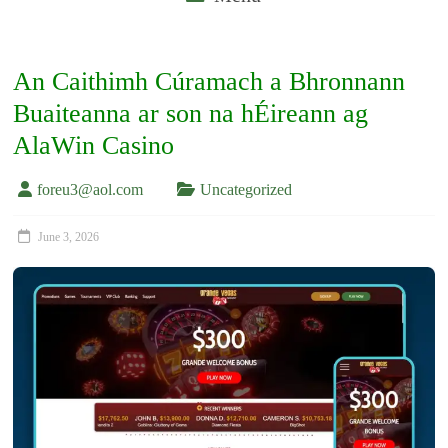
An Caithimh Cúramach a Bhronnann
Buaiteanna ar son na hÉireann ag
AlaWin Casino
foreu3@aol.com
Uncategorized
June 3, 2026