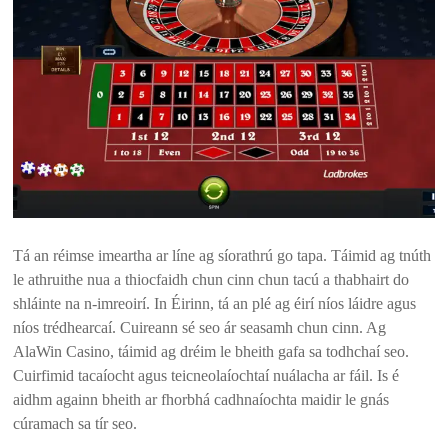
Tá an réimse imeartha ar líne ag síorathrú go tapa. Táimid ag tnúth
le athruithe nua a thiocfaidh chun cinn chun tacú a thabhairt do
shláinte na n-imreoirí. In Éirinn, tá an plé ag éirí níos láidre agus
níos trédhearcaí. Cuireann sé seo ár seasamh chun cinn. Ag
AlaWin Casino, táimid ag dréim le bheith gafa sa todhchaí seo.
Cuirfimid tacaíocht agus teicneolaíochtaí nuálacha ar fáil. Is é
aidhm againn bheith ar fhorbhá cadhnaíochta maidir le gnás
cúramach sa tír seo.