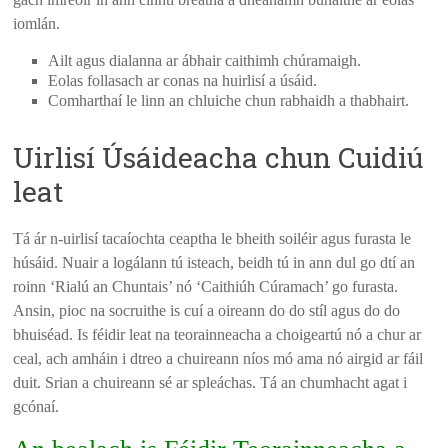
iomlán.
Ailt agus dialanna ar ábhair caithimh chúramaigh.
Eolas follasach ar conas na huirlisí a úsáid.
Comharthaí le linn an chluiche chun rabhaidh a thabhairt.
Uirlisí Úsáideacha chun Cuidiú
leat
Tá ár n-uirlisí tacaíochta ceaptha le bheith soiléir agus furasta le
húsáid. Nuair a logálann tú isteach, beidh tú in ann dul go dtí an
roinn ‘Rialú an Chuntais’ nó ‘Caithiúh Cúramach’ go furasta.
Ansin, pioc na socruithe is cuí a oireann do do stíl agus do do
bhuiséad. Is féidir leat na teorainneacha a choigeartú nó a chur ar
ceal, ach amháin i dtreo a chuireann níos mó ama nó airgid ar fáil
duit. Srian a chuireann sé ar spleáchas. Tá an chumhacht agat i
gcónaí.