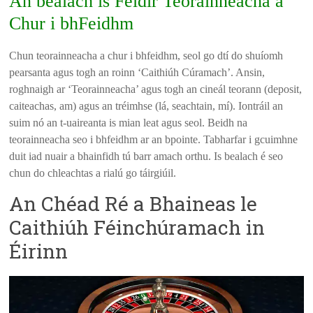
An bealach is Féidir Teorainneacha a
Chur i bhFeidhm
Chun teorainneacha a chur i bhfeidhm, seol go dtí do shuíomh
pearsanta agus togh an roinn ‘Caithiúh Cúramach’. Ansin,
roghnaigh ar ‘Teorainneacha’ agus togh an cineál teorann (deposit,
caiteachas, am) agus an tréimhse (lá, seachtain, mí). Iontráil an
suim nó an t-uaireanta is mian leat agus seol. Beidh na
teorainneacha seo i bhfeidhm ar an bpointe. Tabharfar i gcuimhne
duit iad nuair a bhainfidh tú barr amach orthu. Is bealach é seo
chun do chleachtas a rialú go táirgiúil.
An Chéad Ré a Bhaineas le
Caithiúh Féinchúramach in
Éirinn