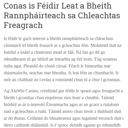
Conas is Féidir Leat a Bheith
Rannpháirteach sa Chleachtas
Freagrach
Is féidir le gach imreoir a bheith rannpháirteach sa chleachtas
cúramach trí bheith feasach ar a gcleachtas féin. Molaimid duit na
huirlisí a úsáid a chuireann muid ar fáil. Ná fan go dtí go
mbraitheann tú go bhfuil an imeartha ag éirí trom. Tóg sosanna
rialta agat. Pleanáil do chuid cúrsaí. Féach le himeartha mar
shiamsaíocht, seachas mar bheatha. Is leat féin an chumhacht. Is
mór an chabhair an t-eolas a roinnimid chun tú a chur i gceannas.
Ag AlaWin Casino, creidimid gur féidir le spraoi agus freagracht a
bheith i gcomhar chun eispéireas níos fearr a chruthú. Táimid
bródúil as ár n-imreoirí Éireannacha agus as an gcaoi a rialaíonn
siad a gcleachtas a rialú. Táimid anseo chun treoir a thabhairt duit
ar do thuras. Ceilimid do bhuaiteanna agus tugaimid treorach duit i
dtreo caithimh shláintiúil. Is é sprioc deiridh againn go mbainfidh