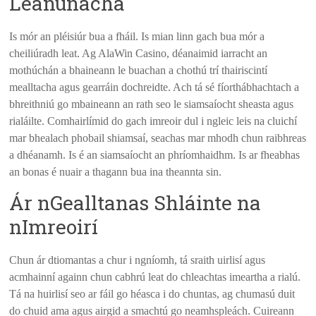
Leanúnacha
Is mór an pléisiúr bua a fháil. Is mian linn gach bua mór a
cheiliúradh leat. Ag AlaWin Casino, déanaimid iarracht an
mothúchán a bhaineann le buachan a chothú trí thairiscintí
mealltacha agus gearráin dochreidte. Ach tá sé fíorthábhachtach a
bhreithniú go mbaineann an rath seo le siamsaíocht sheasta agus
rialáilte. Comhairlímid do gach imreoir dul i ngleic leis na cluichí
mar bhealach phobail shiamsaí, seachas mar mhodh chun raibhreas
a dhéanamh. Is é an siamsaíocht an phríomhaidhm. Is ar fheabhas
an bonas é nuair a thagann bua ina theannta sin.
Ár nGealltanas Shláinte na
nImreoirí
Chun ár dtiomantas a chur i ngníomh, tá sraith uirlisí agus
acmhainní againn chun cabhrú leat do chleachtas imeartha a rialú.
Tá na huirlisí seo ar fáil go héasca i do chuntas, ag chumasú duit
do chuid ama agus airgid a smachtú go neamhspleách. Cuireann