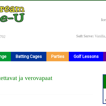
Ic
Soft Serve:
Vanilla
9702
ange
Batting Cages
Parties
Golf Lessons
tettavat ja verovapaat