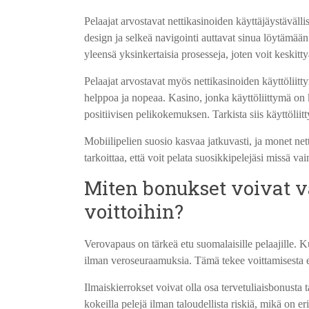
Pelaajat arvostavat nettikasinoiden käyttäjäystäväll
design ja selkeä navigointi auttavat sinua löytämään
yleensä yksinkertaisia prosesseja, joten voit keskitt
Pelaajat arvostavat myös nettikasinoiden käyttöliitt
helppoa ja nopeaa. Kasino, jonka käyttöliittymä on 
positiivisen pelikokemuksen. Tarkista siis käyttöliit
Mobiilipelien suosio kasvaa jatkuvasti, ja monet ne
tarkoittaa, että voit pelata suosikkipelejäsi missä vain
Miten bonukset voivat v
voittoihin?
Verovapaus on tärkeä etu suomalaisille pelaajille. Kun
ilman veroseuraamuksia. Tämä tekee voittamisesta en
Ilmaiskierrokset voivat olla osa tervetuliaisbonusta t
kokeilla pelejä ilman taloudellista riskiä, mikä on e