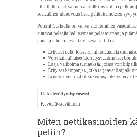
kilpailuihin, joissa on mahdollisuus voittaa palkin
sosiaalinen ulottuvuus lisää pelikokemuksen syvyytt
Pommi Casinolla on vahva sitoutuminen vastuulliseen
auttavat pelaajia hallitsemaan pelaamistaan ja pitäm
apua, jos he kokevat tarvitsevansa tukea.
Erityiset pelit, joissa on ainutlaatuisia ominais
Verrattain alhaiset kierrätysvaatimukset bonuks
Laaja valikoima turnauksia, joissa voit kilpail
Erityiset kampanjat, jotka tarjoavat lisäpalkint
Erinomainen mobiilikokemus, joka ei häviä tie
Rekisteröitymisprosessi
Käyttäjäystävällinen
Miten nettikasinoiden k
peliin?