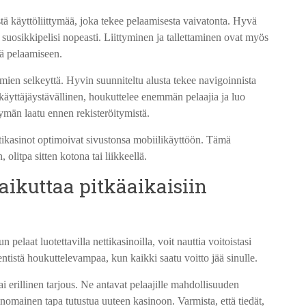
istä käyttöliittymää, joka tekee pelaamisesta vaivatonta. Hyvä
 suosikkipelisi nopeasti. Liittyminen ja tallettaminen ovat myös
yä pelaamiseen.
ymien selkeyttä. Hyvin suunniteltu alusta tekee navigoinnista
käyttäjäystävällinen, houkuttelee enemmän pelaajia ja luo
tymän laatu ennen rekisteröitymistä.
ttikasinot optimoivat sivustonsa mobiilikäyttöön. Tämä
, olitpa sitten kotona tai liikkeellä.
aikuttaa pitkäaikaisiin
 pelaat luotettavilla nettikasinoilla, voit nauttia voitoistasi
tistä houkuttelevampaa, kun kaikki saatu voitto jää sinulle.
ai erillinen tarjous. Ne antavat pelaajille mahdollisuuden
rinomainen tapa tutustua uuteen kasinoon. Varmista, että tiedät,