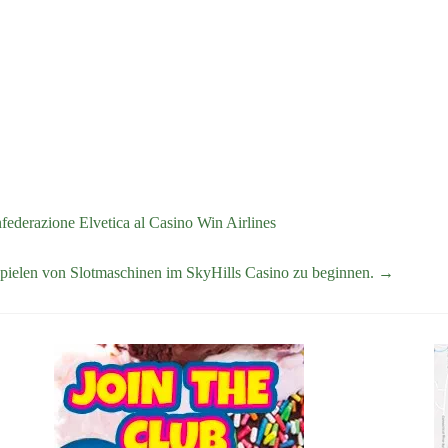
federazione Elvetica al Casino Win Airlines
Spielen von Slotmaschinen im SkyHills Casino zu beginnen.
→