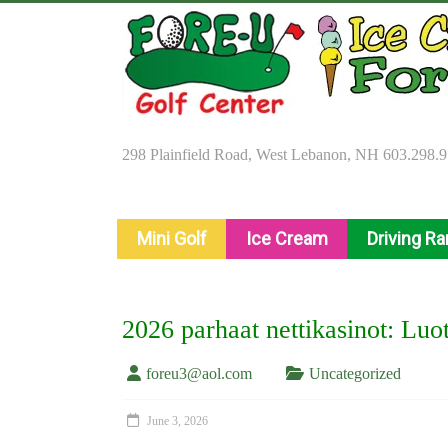
Skip
to
content
298 Plainfield Road, West Lebanon, NH 603.298.
Mini Golf
Ice Cream
Driving R
2026 parhaat nettikasinot: Luo
foreu3@aol.com
Uncategorized
June 3, 2026