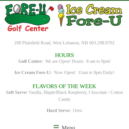
Skip
to
content
298 Plainfield Road, West Lebanon, NH 603.298.9702
HOURS
Golf Center:
We are Open! Hours: 8 am to 9pm!
Ice Cream Fore-U:
Now Open! 11am to 9pm Daily!
FLAVORS OF THE WEEK
Soft Serve:
Vanilla, Maple/Black Raspberry, Chocolate / Cotton
Candy
Hard Serve:
Oreo
Menu