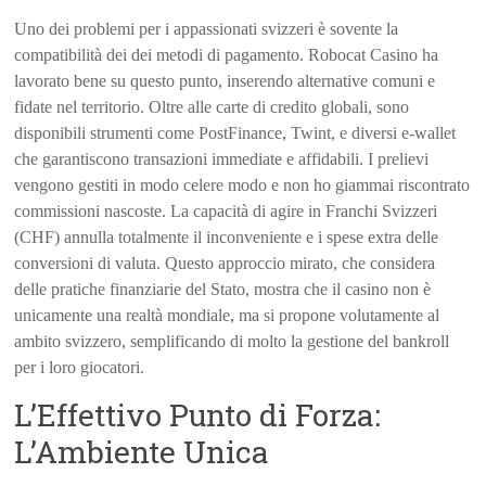
Uno dei problemi per i appassionati svizzeri è sovente la
compatibilità dei dei metodi di pagamento. Robocat Casino ha
lavorato bene su questo punto, inserendo alternative comuni e
fidate nel territorio. Oltre alle carte di credito globali, sono
disponibili strumenti come PostFinance, Twint, e diversi e-wallet
che garantiscono transazioni immediate e affidabili. I prelievi
vengono gestiti in modo celere modo e non ho giammai riscontrato
commissioni nascoste. La capacità di agire in Franchi Svizzeri
(CHF) annulla totalmente il inconveniente e i spese extra delle
conversioni di valuta. Questo approccio mirato, che considera
delle pratiche finanziarie del Stato, mostra che il casino non è
unicamente una realtà mondiale, ma si propone volutamente al
ambito svizzero, semplificando di molto la gestione del bankroll
per i loro giocatori.
L’Effettivo Punto di Forza:
L’Ambiente Unica