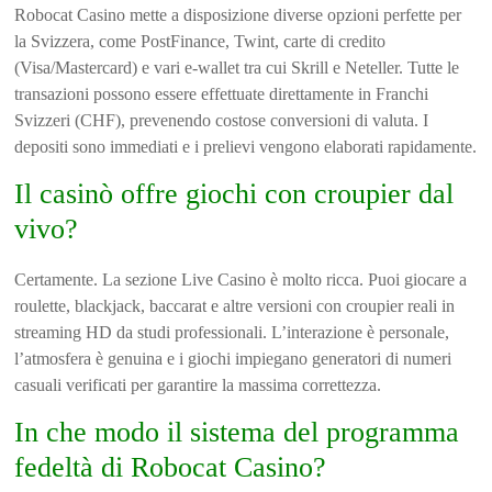
Robocat Casino mette a disposizione diverse opzioni perfette per
la Svizzera, come PostFinance, Twint, carte di credito
(Visa/Mastercard) e vari e-wallet tra cui Skrill e Neteller. Tutte le
transazioni possono essere effettuate direttamente in Franchi
Svizzeri (CHF), prevenendo costose conversioni di valuta. I
depositi sono immediati e i prelievi vengono elaborati rapidamente.
Il casinò offre giochi con croupier dal
vivo?
Certamente. La sezione Live Casino è molto ricca. Puoi giocare a
roulette, blackjack, baccarat e altre versioni con croupier reali in
streaming HD da studi professionali. L’interazione è personale,
l’atmosfera è genuina e i giochi impiegano generatori di numeri
casuali verificati per garantire la massima correttezza.
In che modo il sistema del programma
fedeltà di Robocat Casino?