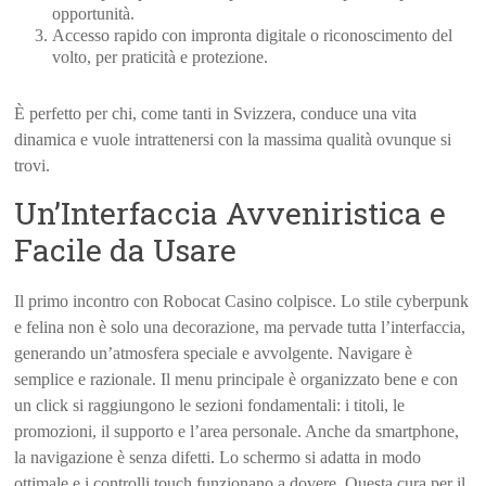
opportunità.
Accesso rapido con impronta digitale o riconoscimento del
volto, per praticità e protezione.
È perfetto per chi, come tanti in Svizzera, conduce una vita
dinamica e vuole intrattenersi con la massima qualità ovunque si
trovi.
Un’Interfaccia Avveniristica e
Facile da Usare
Il primo incontro con Robocat Casino colpisce. Lo stile cyberpunk
e felina non è solo una decorazione, ma pervade tutta l’interfaccia,
generando un’atmosfera speciale e avvolgente. Navigare è
semplice e razionale. Il menu principale è organizzato bene e con
un click si raggiungono le sezioni fondamentali: i titoli, le
promozioni, il supporto e l’area personale. Anche da smartphone,
la navigazione è senza difetti. Lo schermo si adatta in modo
ottimale e i controlli touch funzionano a dovere. Questa cura per il