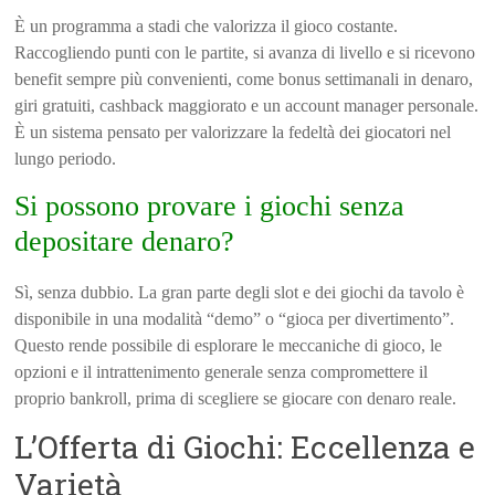
È un programma a stadi che valorizza il gioco costante.
Raccogliendo punti con le partite, si avanza di livello e si ricevono
benefit sempre più convenienti, come bonus settimanali in denaro,
giri gratuiti, cashback maggiorato e un account manager personale.
È un sistema pensato per valorizzare la fedeltà dei giocatori nel
lungo periodo.
Si possono provare i giochi senza
depositare denaro?
Sì, senza dubbio. La gran parte degli slot e dei giochi da tavolo è
disponibile in una modalità “demo” o “gioca per divertimento”.
Questo rende possibile di esplorare le meccaniche di gioco, le
opzioni e il intrattenimento generale senza compromettere il
proprio bankroll, prima di scegliere se giocare con denaro reale.
L’Offerta di Giochi: Eccellenza e
Varietà