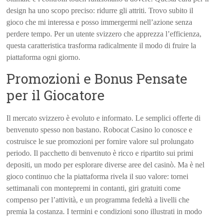
design ha uno scopo preciso: ridurre gli attriti. Trovo subito il
gioco che mi interessa e posso immergermi nell’azione senza
perdere tempo. Per un utente svizzero che apprezza l’efficienza,
questa caratteristica trasforma radicalmente il modo di fruire la
piattaforma ogni giorno.
Promozioni e Bonus Pensate
per il Giocatore
Il mercato svizzero è evoluto e informato. Le semplici offerte di
benvenuto spesso non bastano. Robocat Casino lo conosce e
costruisce le sue promozioni per fornire valore sul prolungato
periodo. Il pacchetto di benvenuto è ricco e ripartito sui primi
depositi, un modo per esplorare diverse aree del casinò. Ma è nel
gioco continuo che la piattaforma rivela il suo valore: tornei
settimanali con montepremi in contanti, giri gratuiti come
compenso per l’attività, e un programma fedeltà a livelli che
premia la costanza. I termini e condizioni sono illustrati in modo