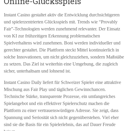
Online-Glücksspiels
Instant Casino gestaltet aktiv die Entwicklung durchsichtigeren
und spielerzentrierten Glücksspiels mit. Trends wie “Provably
Fair”-Technologien werden zunehmend relevanter. Der Einsatz
von KI zur frühzeitigen Erkennung problematischen
Spielverhaltens wird zunehmen. Boni werden individueller und
gerechter gestaltet. Die Plattform steckt Mittel kontinuierlich in
solche Innovationen, um nicht gleichzuziehen, sondern Maßstäbe
zu setzen. Das Ziel ist weiterhin eine Umgebung, die zugleich
sicher, unterhaltsam und lohnend ist.
Instant Casino Daily liefert für Schweizer Spieler eine attraktive
Mischung aus Fair Play und täglichen Gewinnchancen.
Technische Stärke, transparente Prozesse, ein umfangreiches
Spielangebot und ein effektiver Spielerschutz machen die
Plattform zu einer vertrauenswürdigen Adresse. Sie zeigt, dass
Spannung und Seriosität sich nicht gegenüberstehen. Viel eher
sind sie die Basis für ein Spielerlebnis, das auf Dauer Freude