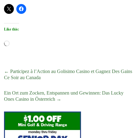
Like this:
Loading…
←
Participez à l’Action au Golisimo Casino et Gagnez Des Gains
Ce Soir au Canada
Ein Ort zum Zocken, Entspannen und Gewinnen: Das Lucky
Ones Casino in Österreich
→