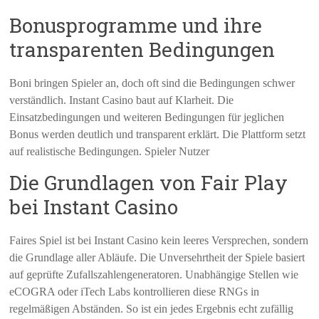
Bonusprogramme und ihre
transparenten Bedingungen
Boni bringen Spieler an, doch oft sind die Bedingungen schwer
verständlich. Instant Casino baut auf Klarheit. Die
Einsatzbedingungen und weiteren Bedingungen für jeglichen
Bonus werden deutlich und transparent erklärt. Die Plattform setzt
auf realistische Bedingungen. Spieler Nutzer
Die Grundlagen von Fair Play
bei Instant Casino
Faires Spiel ist bei Instant Casino kein leeres Versprechen, sondern
die Grundlage aller Abläufe. Die Unversehrtheit der Spiele basiert
auf geprüfte Zufallszahlengeneratoren. Unabhängige Stellen wie
eCOGRA oder iTech Labs kontrollieren diese RNGs in
regelmäßigen Abständen. So ist ein jedes Ergebnis echt zufällig