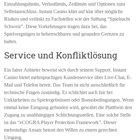
Einzahlungslimits, Verlustlimits, Zeitlimits und Optionen zum
Selbstausschluss. Instant Casino klärt auf klar über mögliche
Risiken und verlinkt zu Fachstellen wie der Stiftung “Spielsucht
Schweiz”. Diese Vorkehrungen tragen dazu bei, das
Spielvergnügen in beherrschbaren und gesunden Grenzen zu
halten.
Service und Konfliktlösung
Ein fairer Anbieter beweist sich durch seinem Support. Instant
Casino bietet mehrsprachigen Kundenservice über Live-Chat, E-
Mail und Telefon bereit. Das Team ist nicht ausschließlich für
technische Fragen zuständig. Es schlichtet auch fair bei
Unklarheiten zu Spielergebnissen oder Bonusbedingungen. Wenn
einmal keine Einigung gefunden wird, gewährt die Plattform den
Zugang zu unabhängigen Schlichtungsstellen. Eine solche Stelle
ist das “eCOGRA Player Protection Framework”. Dieser
mehrstufige Ansatz betont den Willen zu einem gerechten
Umgang.