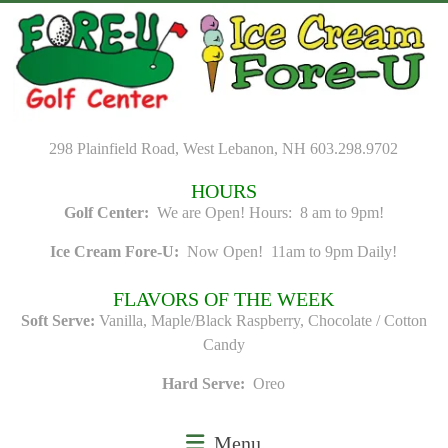
Skip
to
content
298 Plainfield Road, West Lebanon, NH 603.298.9702
HOURS
Golf Center:
We are Open! Hours: 8 am to 9pm!
Ice Cream Fore-U:
Now Open! 11am to 9pm Daily!
FLAVORS OF THE WEEK
Soft Serve:
Vanilla, Maple/Black Raspberry, Chocolate / Cotton
Candy
Hard Serve:
Oreo
Menu