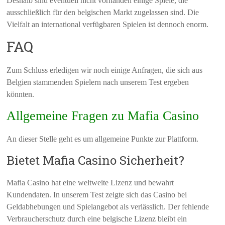
Deshalb sind eventuell nicht vorhanden einige Spiele, die
ausschließlich für den belgischen Markt zugelassen sind. Die
Vielfalt an international verfügbaren Spielen ist dennoch enorm.
FAQ
Zum Schluss erledigen wir noch einige Anfragen, die sich aus
Belgien stammenden Spielern nach unserem Test ergeben
könnten.
Allgemeine Fragen zu Mafia Casino
An dieser Stelle geht es um allgemeine Punkte zur Plattform.
Bietet Mafia Casino Sicherheit?
Mafia Casino hat eine weltweite Lizenz und bewahrt
Kundendaten. In unserem Test zeigte sich das Casino bei
Geldabhebungen und Spielangebot als verlässlich. Der fehlende
Verbraucherschutz durch eine belgische Lizenz bleibt ein