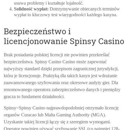
usuwa problemy i kształtuje lojalność.
Solidność wypłat:
Dotrzymywanie obiecanych terminów
wypłat to kluczowy test wiarygodności każdego kasyna.
Bezpieczeństwo i
licencjonowanie Spinsy Casino
Brak posiadania polskiej licencji nie powinien przekreślać
bezpieczeństwa. Spinsy Casino Casino może zapewniać
najwyższy standard dzięki przepisom zagranicznej jurysdykcji,
która je licencjonuje. Praktyką dla takich kasyn jest wdrażanie
zaawansowanego szyfrowania oraz okresowe audyty gier. Dla
renomowanego operatora zabezpieczeństwo danych i pieniędzy
gracza to fundament działalności.
Spinsy>Spinsy Casino najprawdopodobniej otrzymało licencję
organów Curacao lub Malta Gaming Authority (MGA).
Uzyskanie takiej licencji łączy się z szeregiem wymogami.
Operator powinien używać szyfrowanie SSL (co najmniej 128-