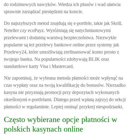
do rodzimowych nawyków. Wiedza ich plusów i wad ułatwia
sprawnie zarządzać pieniędzmi na koncie.
Do najszybszych metod znajdują się e-portfele, takie jak Skrill,
Neteller czy ecoPayz. Wyróżniają się natychmiastowymi
przelewami i dodatnią warstwą bezpieczeństwa. Niezwykle
popularne są też przelewy bankowe online przez systemy jak
Przelewy24, które umożliwiają zrefinansować konto prosto z
twojego banku. Na popularności zdobywają BLIK oraz
standardowe karty Visa i Mastercard.
Nie zapominaj, że wybrana metoda płatności może wpłynąć na
czas wypłaty oraz na twoją kwalifikację do bonusów. Nierzadko
kasyna nie przyznają promocji przy depozytach wykonanych
określonymi e-portfelami. Dlatego przed wpłatą zajrzyj do sekcji
płatności w regulaminie. Lepiej ominąć przykrej niespodzianki.
Często wybierane opcje płatności w
polskich kasynach online