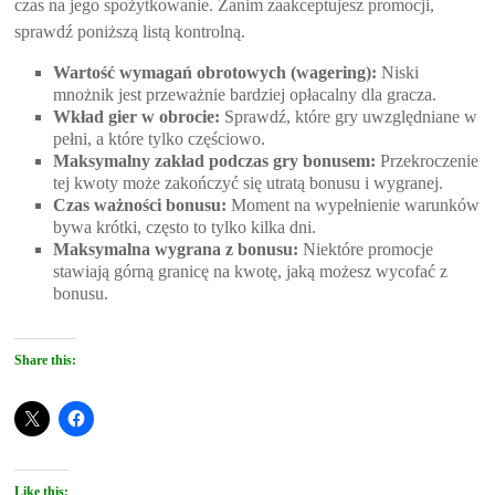
czas na jego spożytkowanie. Zanim zaakceptujesz promocji,
sprawdź poniższą listą kontrolną.
Wartość wymagań obrotowych (wagering):
Niski
mnożnik jest przeważnie bardziej opłacalny dla gracza.
Wkład gier w obrocie:
Sprawdź, które gry uwzględniane w
pełni, a które tylko częściowo.
Maksymalny zakład podczas gry bonusem:
Przekroczenie
tej kwoty może zakończyć się utratą bonusu i wygranej.
Czas ważności bonusu:
Moment na wypełnienie warunków
bywa krótki, często to tylko kilka dni.
Maksymalna wygrana z bonusu:
Niektóre promocje
stawiają górną granicę na kwotę, jaką możesz wycofać z
bonusu.
Share this:
Like this: