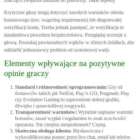
znacząco zwiększa zaufanie do platformy. Takie aspekty
Krytyczne głosy mogą dotyczyć zawiłych warunków obrotu
bonusowego (tzw. wagering requirements) lub długotrwałej
weryfikacji konta. Trzeba jednak pamiętać, że weryfikacja to
standardowa procedura bezpieczeństwa. Przeglądaj recenzje z
głową. Poszukuj powtarzalnych wątków w różnych źródłach, aby
oddzielić jednorazowy problem od systemowej wady.
Elementy wpływające na pozytywne
opinie graczy
Standard i różnorodność oprogramowania:
Gry od
dostawców takich jak NetEnt, Play’n GO, Pragmatic Play
czy Evolution Gaming to zapewnienie dobrej grafiki,
dźwięku i sprawiedliwej rozgrywki.
Transparentność warunków:
Wyraźnie napisane warunki
bonusów, zasad wypłat i regulaminu to znak uczciwości
operatora. Nie cierpisz niespodzianek? Czytaj.
Skuteczna obsługa klienta:
Błyskawiczna i
wykwalifikowana pomoc przez live chat, email lub telefon