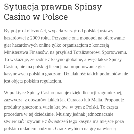
Sytuacja prawna Spinsy
Casino w Polsce
By pojąć okoliczności, wypada zacząć od polskiej ustawy
hazardowej z 2009 roku. Przyznaje ona monopol na oferowanie
gier hazardowych online tylko organizacjom z koncesją
Ministerstwa Finansów, na przykład Totalizatorowi Sportowemu.
To wskazuje, że żadne z kasyno globalne, a więc także Spinsy
Casino, nie ma polskiej licencji na proponowanie gier
kasynowych polskim graczom. Działalność takich podmiotów nie
jest objęta polskim regulacjom.
W praktyce Spinsy Casino pracuje dzięki licencji zagranicznej,
zazwyczaj z obszarów takich jak Curacao lub Malta. Proponuje
produkty graczom z wielu krajów, w tym z Polski. To częsta
procedura w tej dziedzinie. Musimy jednak jednoznacznie
stwierdzić: używanie z świadczeń tego kasyna ma miejsce poza
polskim układem nadzoru. Gracz wybiera na grę na własną