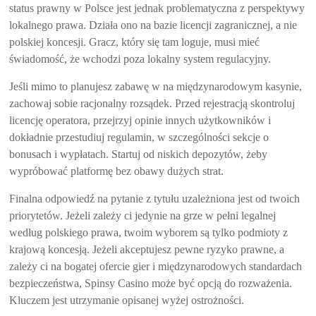
status prawny w Polsce jest jednak problematyczna z perspektywy
lokalnego prawa. Działa ono na bazie licencji zagranicznej, a nie
polskiej koncesji. Gracz, który się tam loguje, musi mieć
świadomość, że wchodzi poza lokalny system regulacyjny.
Jeśli mimo to planujesz zabawę w na międzynarodowym kasynie,
zachowaj sobie racjonalny rozsądek. Przed rejestracją skontroluj
licencję operatora, przejrzyj opinie innych użytkowników i
dokładnie przestudiuj regulamin, w szczególności sekcje o
bonusach i wypłatach. Startuj od niskich depozytów, żeby
wypróbować platformę bez obawy dużych strat.
Finalna odpowiedź na pytanie z tytułu uzależniona jest od twoich
priorytetów. Jeżeli zależy ci jedynie na grze w pełni legalnej
według polskiego prawa, twoim wyborem są tylko podmioty z
krajową koncesją. Jeżeli akceptujesz pewne ryzyko prawne, a
zależy ci na bogatej ofercie gier i międzynarodowych standardach
bezpieczeństwa, Spinsy Casino może być opcją do rozważenia.
Kluczem jest utrzymanie opisanej wyżej ostrożności.