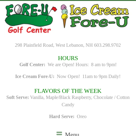
Skip
to
content
298 Plainfield Road, West Lebanon, NH 603.298.9702
HOURS
Golf Center:
We are Open! Hours: 8 am to 9pm!
Ice Cream Fore-U:
Now Open! 11am to 9pm Daily!
FLAVORS OF THE WEEK
Soft Serve:
Vanilla, Maple/Black Raspberry, Chocolate / Cotton
Candy
Hard Serve:
Oreo
Menu