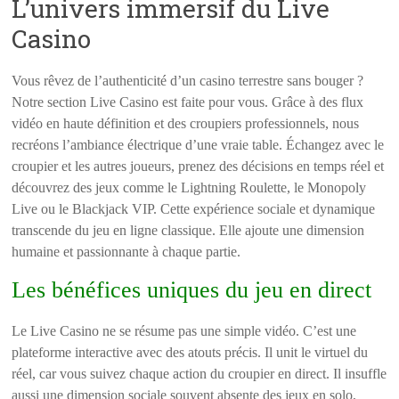
L’univers immersif du Live
Casino
Vous rêvez de l’authenticité d’un casino terrestre sans bouger ?
Notre section Live Casino est faite pour vous. Grâce à des flux
vidéo en haute définition et des croupiers professionnels, nous
recréons l’ambiance électrique d’une vraie table. Échangez avec le
croupier et les autres joueurs, prenez des décisions en temps réel et
découvrez des jeux comme le Lightning Roulette, le Monopoly
Live ou le Blackjack VIP. Cette expérience sociale et dynamique
transcende du jeu en ligne classique. Elle ajoute une dimension
humaine et passionnante à chaque partie.
Les bénéfices uniques du jeu en direct
Le Live Casino ne se résume pas une simple vidéo. C’est une
plateforme interactive avec des atouts précis. Il unit le virtuel du
réel, car vous suivez chaque action du croupier en direct. Il insuffle
aussi une dimension sociale souvent absente des jeux en solo,