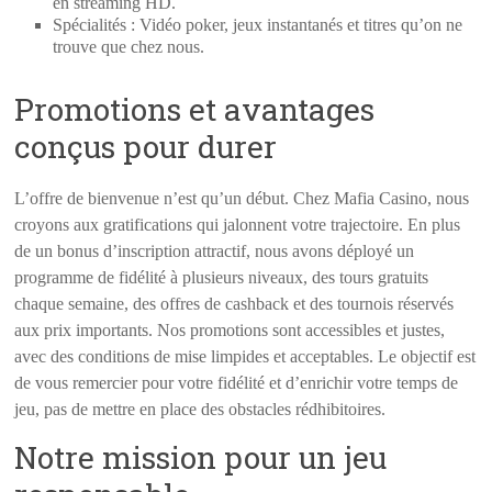
en streaming HD.
Spécialités : Vidéo poker, jeux instantanés et titres qu’on ne
trouve que chez nous.
Promotions et avantages
conçus pour durer
L’offre de bienvenue n’est qu’un début. Chez Mafia Casino, nous
croyons aux gratifications qui jalonnent votre trajectoire. En plus
de un bonus d’inscription attractif, nous avons déployé un
programme de fidélité à plusieurs niveaux, des tours gratuits
chaque semaine, des offres de cashback et des tournois réservés
aux prix importants. Nos promotions sont accessibles et justes,
avec des conditions de mise limpides et acceptables. Le objectif est
de vous remercier pour votre fidélité et d’enrichir votre temps de
jeu, pas de mettre en place des obstacles rédhibitoires.
Notre mission pour un jeu