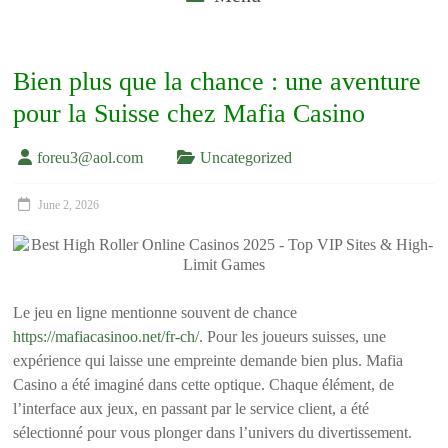
Bien plus que la chance : une aventure
pour la Suisse chez Mafia Casino
foreu3@aol.com
Uncategorized
June 2, 2026
Le jeu en ligne mentionne souvent de chance
https://mafiacasinoo.net/fr-ch/
. Pour les joueurs suisses, une
expérience qui laisse une empreinte demande bien plus. Mafia
Casino a été imaginé dans cette optique. Chaque élément, de
l’interface aux jeux, en passant par le service client, a été
sélectionné pour vous plonger dans l’univers du divertissement.