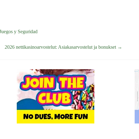
Juegos y Seguridad
2026 nettikasinoarvostelut: Asiakasarvostelut ja bonukset
→