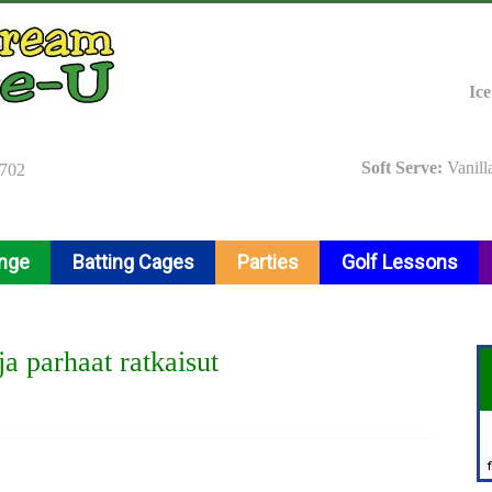
Ic
Soft Serve:
Vanill
9702
ange
Batting Cages
Parties
Golf Lessons
a parhaat ratkaisut