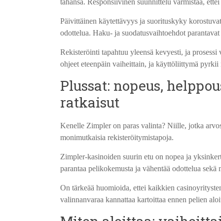
tahansa. Responsiivinen suunnittelu varmistaa, ettei er
Päivittäinen käytettävyys ja suorituskyky korostuvat, 
odottelua. Haku- ja suodatusvaihtoehdot parantavat
Rekisteröinti tapahtuu yleensä kevyesti, ja prosessi
ohjeet eteenpäin vaiheittain, ja käyttöliittymä pyrk
Plussat: nopeus, helppou
ratkaisut
Kenelle Zimpler on paras valinta? Niille, jotka arvo
monimutkaisia rekisteröitymistapoja.
Zimpler-kasinoiden suurin etu on nopea ja yksinker
parantaa pelikokemusta ja vähentää odottelua sekä
On tärkeää huomioida, ettei kaikkien casinoyritysten
valinnanvaraa kannattaa kartoittaa ennen pelien aloi