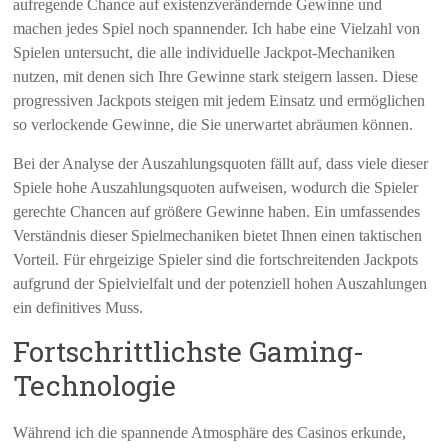
aufregende Chance auf existenzverändernde Gewinne und
machen jedes Spiel noch spannender. Ich habe eine Vielzahl von
Spielen untersucht, die alle individuelle Jackpot-Mechaniken
nutzen, mit denen sich Ihre Gewinne stark steigern lassen. Diese
progressiven Jackpots steigen mit jedem Einsatz und ermöglichen
so verlockende Gewinne, die Sie unerwartet abräumen können.
Bei der Analyse der Auszahlungsquoten fällt auf, dass viele dieser
Spiele hohe Auszahlungsquoten aufweisen, wodurch die Spieler
gerechte Chancen auf größere Gewinne haben. Ein umfassendes
Verständnis dieser Spielmechaniken bietet Ihnen einen taktischen
Vorteil. Für ehrgeizige Spieler sind die fortschreitenden Jackpots
aufgrund der Spielvielfalt und der potenziell hohen Auszahlungen
ein definitives Muss.
Fortschrittlichste Gaming-
Technologie
Während ich die spannende Atmosphäre des Casinos erkunde,