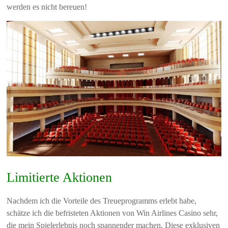
werden es nicht bereuen!
Limitierte Aktionen
Nachdem ich die Vorteile des Treueprogramms erlebt habe,
schätze ich die befristeten Aktionen von Win Airlines Casino sehr,
die mein Spielerlebnis noch spannender machen. Diese exklusiven