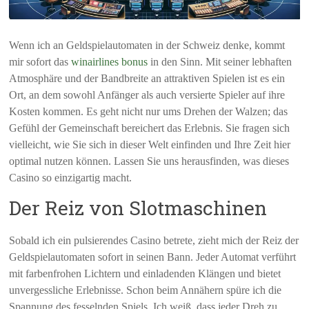
Wenn ich an Geldspielautomaten in der Schweiz denke, kommt
mir sofort das
winairlines bonus
in den Sinn. Mit seiner lebhaften
Atmosphäre und der Bandbreite an attraktiven Spielen ist es ein
Ort, an dem sowohl Anfänger als auch versierte Spieler auf ihre
Kosten kommen. Es geht nicht nur ums Drehen der Walzen; das
Gefühl der Gemeinschaft bereichert das Erlebnis. Sie fragen sich
vielleicht, wie Sie sich in dieser Welt einfinden und Ihre Zeit hier
optimal nutzen können. Lassen Sie uns herausfinden, was dieses
Casino so einzigartig macht.
Der Reiz von Slotmaschinen
Sobald ich ein pulsierendes Casino betrete, zieht mich der Reiz der
Geldspielautomaten sofort in seinen Bann. Jeder Automat verführt
mit farbenfrohen Lichtern und einladenden Klängen und bietet
unvergessliche Erlebnisse. Schon beim Annähern spüre ich die
Spannung des fesselnden Spiels. Ich weiß, dass jeder Dreh zu