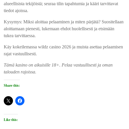
alueellisista tekijöistä; seuraa tilin tapahtumia ja kääri tarvittavat
tiedot ajoissa.
Kysymys: Miksi aloittaa pelaaminen ja miten pärjätä? Suositellaan
aloittamaan pienesti, lukemaan ehdot huolellisesti ja etsimään
tukea tarvittaessa.
Käy kokeilemassa wildz casino 2026 ja muista asettaa pelaamisen
rajat vastuullisesti.
Tämä kasino on aikuisille 18+. Pelaa vastuullisesti ja oman
talouden rajoissa.
Share this:
Like this: