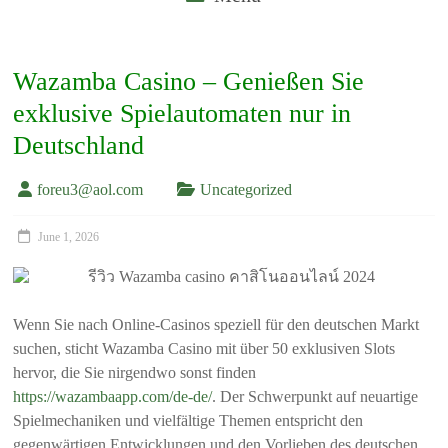
Wazamba Casino – Genießen Sie
exklusive Spielautomaten nur in
Deutschland
foreu3@aol.com
Uncategorized
June 1, 2026
Wenn Sie nach Online-Casinos speziell für den deutschen Markt
suchen, sticht Wazamba Casino mit über 50 exklusiven Slots
hervor, die Sie nirgendwo sonst finden
https://wazambaapp.com/de-de/
. Der Schwerpunkt auf neuartige
Spielmechaniken und vielfältige Themen entspricht den
gegenwärtigen Entwicklungen und den Vorlieben des deutschen