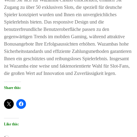
Zugang zu über 50 exklusiven Slots, die speziell für deutsche
Spieler konzipiert wurden und Ihnen ein unvergleichliches
Spielerlebnis bieten. Das responsive Design und die
benutzerfreundliche Benutzeroberfläche passen zu den
gegenwärtigen Trends im mobilen Gaming, während attraktive
Bonusangebote Ihre Erfolgsaussichten erhöhen. Wazambas hohe
Sicherheitsstandards und effiziente Zahlungsmethoden garantieren
Ihnen ein geschütztes und reibungsloses Spielerlebnis. Insgesamt
ist Wazamba eine weise und faktenorientierte Wahl für Slot-Fans,
die großen Wert auf Innovation und Zuverlässigkeit legen.
Share this:
Like this: