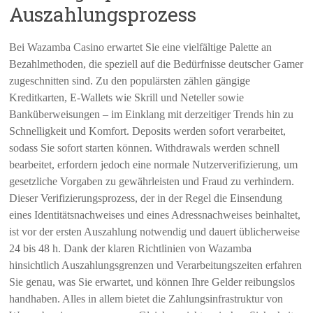
Auszahlungsprozess
Bei Wazamba Casino erwartet Sie eine vielfältige Palette an
Bezahlmethoden, die speziell auf die Bedürfnisse deutscher Gamer
zugeschnitten sind. Zu den populärsten zählen gängige
Kreditkarten, E-Wallets wie Skrill und Neteller sowie
Banküberweisungen – im Einklang mit derzeitiger Trends hin zu
Schnelligkeit und Komfort. Deposits werden sofort verarbeitet,
sodass Sie sofort starten können. Withdrawals werden schnell
bearbeitet, erfordern jedoch eine normale Nutzerverifizierung, um
gesetzliche Vorgaben zu gewährleisten und Fraud zu verhindern.
Dieser Verifizierungsprozess, der in der Regel die Einsendung
eines Identitätsnachweises und eines Adressnachweises beinhaltet,
ist vor der ersten Auszahlung notwendig und dauert üblicherweise
24 bis 48 h. Dank der klaren Richtlinien von Wazamba
hinsichtlich Auszahlungsgrenzen und Verarbeitungszeiten erfahren
Sie genau, was Sie erwartet, und können Ihre Gelder reibungslos
handhaben. Alles in allem bietet die Zahlungsinfrastruktur von