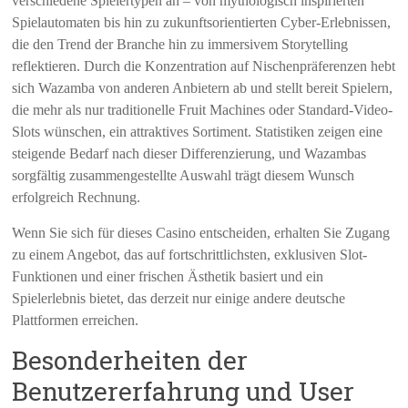
verschiedene Spielertypen an – von mythologisch inspirierten
Spielautomaten bis hin zu zukunftsorientierten Cyber-Erlebnissen,
die den Trend der Branche hin zu immersivem Storytelling
reflektieren. Durch die Konzentration auf Nischenpräferenzen hebt
sich Wazamba von anderen Anbietern ab und stellt bereit Spielern,
die mehr als nur traditionelle Fruit Machines oder Standard-Video-
Slots wünschen, ein attraktives Sortiment. Statistiken zeigen eine
steigende Bedarf nach dieser Differenzierung, und Wazambas
sorgfältig zusammengestellte Auswahl trägt diesem Wunsch
erfolgreich Rechnung.
Wenn Sie sich für dieses Casino entscheiden, erhalten Sie Zugang
zu einem Angebot, das auf fortschrittlichsten, exklusiven Slot-
Funktionen und einer frischen Ästhetik basiert und ein
Spielerlebnis bietet, das derzeit nur einige andere deutsche
Plattformen erreichen.
Besonderheiten der
Benutzererfahrung und User