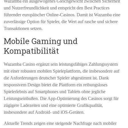
Wazamba ein ausgewogenes Gleichgewicht zwischen Sicherheit
und Nutzerfreundlichkeit und entspricht den Best Practices
führender europäischer Online-Casinos. Damit ist Wazamba eine
zuverlässige Option für Spieler, die Wert auf rasche und sichere
Transaktionen setzen.
Mobile Gaming und
Kompatibilität
Wazamba Casino ergänzt sein leistungsfähiges Zahlungssystem
mit einer robusten mobilen Spieleplattform, die insbesondere auf
die Anforderungen deutscher Spieler abgestimmt ist. Dank
responsivem Design bietet die Plattform ein reibungsloses
Spielerlebnis auf Smartphones und Tablets ohne jegliche
Leistungseinbußen. Die App-Optimierung des Casinos sorgt für
zügigere Ladezeiten und eine optimierte Grafikqualität,
insbesondere auf Android- und iOS-Geräten.
Aktuelle Trends zeigen eine steigende Nachfrage nach mobiler