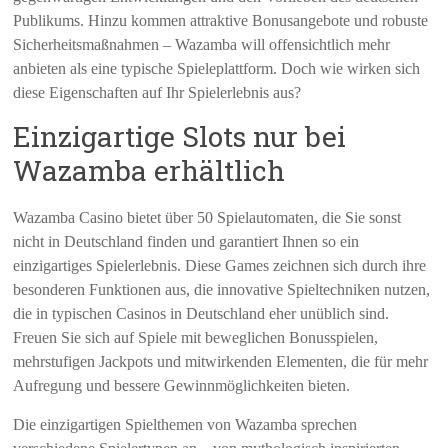
Publikums. Hinzu kommen attraktive Bonusangebote und robuste
Sicherheitsmaßnahmen – Wazamba will offensichtlich mehr
anbieten als eine typische Spieleplattform. Doch wie wirken sich
diese Eigenschaften auf Ihr Spielerlebnis aus?
Einzigartige Slots nur bei
Wazamba erhältlich
Wazamba Casino bietet über 50 Spielautomaten, die Sie sonst
nicht in Deutschland finden und garantiert Ihnen so ein
einzigartiges Spielerlebnis. Diese Games zeichnen sich durch ihre
besonderen Funktionen aus, die innovative Spieltechniken nutzen,
die in typischen Casinos in Deutschland eher unüblich sind.
Freuen Sie sich auf Spiele mit beweglichen Bonusspielen,
mehrstufigen Jackpots und mitwirkenden Elementen, die für mehr
Aufregung und bessere Gewinnmöglichkeiten bieten.
Die einzigartigen Spielthemen von Wazamba sprechen