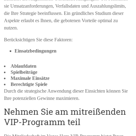
sie Umsatzanforderungen, Verfallsdaten und Auszahlungslimits,
die Ihre Strategie beeinflussen. Ein gründliches Studium dieser
Aspekte erlaubt es Ihnen, die gebotenen Vorteile optimal zu
nutzen.
Berücksichtigen Sie diese Faktoren:
Einsatzbedingungen
Ablaufdaten
Spielbeiträge
Maximale Einsätze
Berechtigte Spiele
Durch die strategische Anwendung dieser Einsichten können Sie
Ihre potenziellen Gewinne maximieren.
Nehmen Sie am mitreißenden
VIP-Programm teil