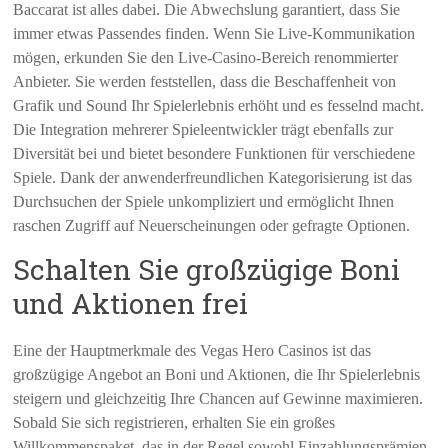
Baccarat ist alles dabei. Die Abwechslung garantiert, dass Sie
immer etwas Passendes finden. Wenn Sie Live-Kommunikation
mögen, erkunden Sie den Live-Casino-Bereich renommierter
Anbieter. Sie werden feststellen, dass die Beschaffenheit von
Grafik und Sound Ihr Spielerlebnis erhöht und es fesselnd macht.
Die Integration mehrerer Spieleentwickler trägt ebenfalls zur
Diversität bei und bietet besondere Funktionen für verschiedene
Spiele. Dank der anwenderfreundlichen Kategorisierung ist das
Durchsuchen der Spiele unkompliziert und ermöglicht Ihnen
raschen Zugriff auf Neuerscheinungen oder gefragte Optionen.
Schalten Sie großzügige Boni
und Aktionen frei
Eine der Hauptmerkmale des Vegas Hero Casinos ist das
großzügige Angebot an Boni und Aktionen, die Ihr Spielerlebnis
steigern und gleichzeitig Ihre Chancen auf Gewinne maximieren.
Sobald Sie sich registrieren, erhalten Sie ein großes
Willkommenspaket, das in der Regel sowohl Einzahlungsprämien