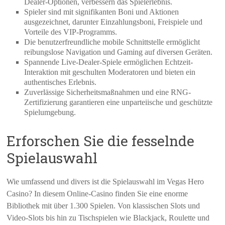
Dealer-Optionen, verbessern das Spielerlebnis.
Spieler sind mit signifikanten Boni und Aktionen
ausgezeichnet, darunter Einzahlungsboni, Freispiele und
Vorteile des VIP-Programms.
Die benutzerfreundliche mobile Schnittstelle ermöglicht
reibungslose Navigation und Gaming auf diversen Geräten.
Spannende Live-Dealer-Spiele ermöglichen Echtzeit-
Interaktion mit geschulten Moderatoren und bieten ein
authentisches Erlebnis.
Zuverlässige Sicherheitsmaßnahmen und eine RNG-
Zertifizierung garantieren eine unparteiische und geschützte
Spielumgebung.
Erforschen Sie die fesselnde
Spielauswahl
Wie umfassend und divers ist die Spielauswahl im Vegas Hero
Casino? In diesem Online-Casino finden Sie eine enorme
Bibliothek mit über 1.300 Spielen. Von klassischen Slots und
Video-Slots bis hin zu Tischspielen wie Blackjack, Roulette und