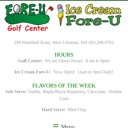
Skip
to
content
298 Plainfield Road, West Lebanon, NH 603.298.9702
HOURS
Golf Center:
We are Open! Hours: 8 am to 9pm!
Ice Cream Fore-U:
Now Open! 11am to 9pm Daily!
FLAVORS OF THE WEEK
Soft Serve:
Vanilla, Maple/Black Raspberry, Chocolate / Bubble
Gum
Hard Serve:
Mint Chip
Menu