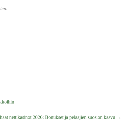
ten.
ikkoihin
haat nettikasinot 2026: Bonukset ja pelaajien suosion kasvu
→