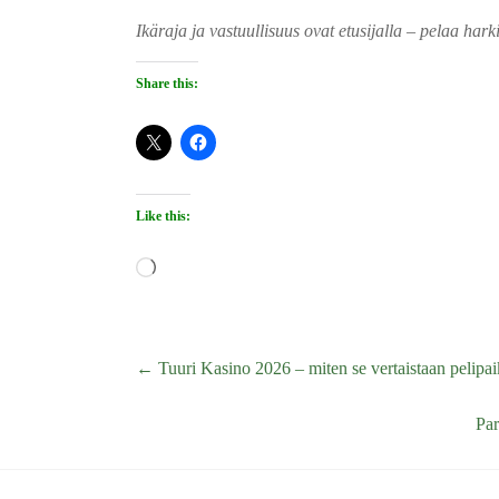
Ikäraja ja vastuullisuus ovat etusijalla – pelaa harki
Share this:
Like this:
Loading…
←
Tuuri Kasino 2026 – miten se vertaistaan pelipa
Par