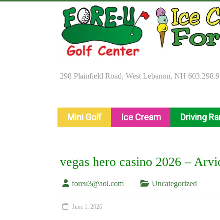
Skip
to
content
298 Plainfield Road, West Lebanon, NH 603.298.
Mini Golf
Ice Cream
Driving R
vegas hero casino 2026 – Arvi
foreu3@aol.com
Uncategorized
June 1, 2026