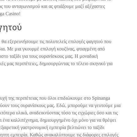
ος του ανταγωνισμού και ας φτιάξουμε μαζί αξέχαστες
ga Casino!
γητού
 θα εξερευνήσουμε τις πολυτελείς επιλογές φαγητού που
δια. Με μια γκουρμέ επιλογή κουζίνας, φτιαγμένη από
στο ταξίδι για τους ουρανίσκους μας. Η μοναδική
ές μας περιπέτειες, δημιουργώντας το τέλειο σκηνικό για
υχή της περιπέτειας που όλοι επιδιώκουμε στο Spinanga
εύουν τους ουρανίσκους μας. Εδώ, μπορούμε να γευτούμε μια
τότερα υλικά, αναδεικνύοντας τόσο τις εγχώριες όσο και τις
αι ένα καλλιτέχνημα, δημιουργημένο όχι μόνο για να θρέψει
 εξαιρετική γαστρονομική εμπειρία βελτιώνει το ταξίδι
ηπτη εμπειρία. Καθώς ανακαλύπτουμε τις διάφορες επιλογές