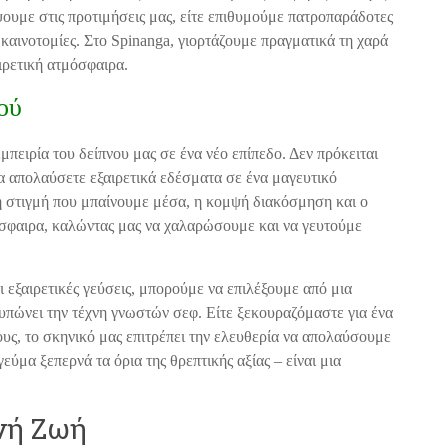
ουμε στις προτιμήσεις μας, είτε επιθυμούμε πατροπαράδοτες
 καινοτομίες. Στο Spinanga, γιορτάζουμε πραγματικά τη χαρά
ιρετική ατμόσφαιρα.
ού
πειρία του δείπνου μας σε ένα νέο επίπεδο. Δεν πρόκειται
να απολαύσετε εξαιρετικά εδέσματα σε ένα μαγευτικό
τη στιγμή που μπαίνουμε μέσα, η κομψή διακόσμηση και ο
σφαιρα, καλώντας μας να χαλαρώσουμε και να γευτούμε
εξαιρετικές γεύσεις, μπορούμε να επιλέξουμε από μια
υπώνει την τέχνη γνωστών σεφ. Είτε ξεκουραζόμαστε για ένα
υς, το σκηνικό μας επιτρέπει την ελευθερία να απολαύσουμε
εύμα ξεπερνά τα όρια της θρεπτικής αξίας – είναι μια
νή Ζωή