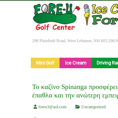
Skip
to
content
298 Plainfield Road, West Lebanon, NH 603.298.
Mini Golf
Ice Cream
Driving R
Το καζίνο Spinanga προσφέρει
έπαθλα και την ανώτερη εμπε
foreu3@aol.com
Uncategorized