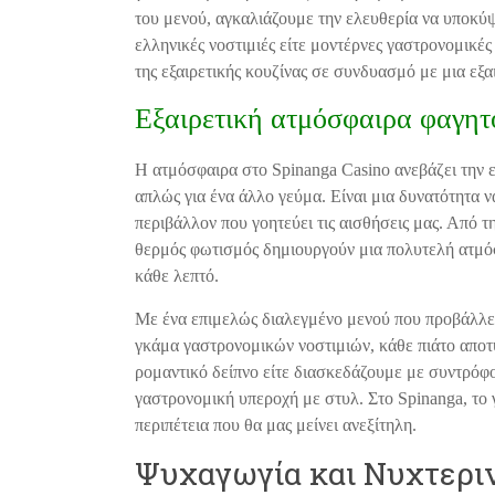
του μενού, αγκαλιάζουμε την ελευθερία να υποκύψ
ελληνικές νοστιμιές είτε μοντέρνες γαστρονομικές
της εξαιρετικής κουζίνας σε συνδυασμό με μια εξα
Εξαιρετική ατμόσφαιρα φαγητ
Η ατμόσφαιρα στο Spinanga Casino ανεβάζει την εμ
απλώς για ένα άλλο γεύμα. Είναι μια δυνατότητα 
περιβάλλον που γοητεύει τις αισθήσεις μας. Από 
θερμός φωτισμός δημιουργούν μια πολυτελή ατμό
κάθε λεπτό.
Με ένα επιμελώς διαλεγμένο μενού που προβάλλει 
γκάμα γαστρονομικών νοστιμιών, κάθε πιάτο αποτ
ρομαντικό δείπνο είτε διασκεδάζουμε με συντρόφο
γαστρονομική υπεροχή με στυλ. Στο Spinanga, το γ
περιπέτεια που θα μας μείνει ανεξίτηλη.
Ψυχαγωγία και Νυχτερι