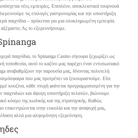
 υπόσχεται νέες εμπειρίες. Επιπλέον, αποκλειστικά τουρνουά
ιερευνούμε τις επιλογές γαστρονομίας και την υποστήριξη
χερά παιχνίδια – πρόκειται για μια ολοκληρωμένη εμπειρία.
 αξέχαστο; Ας το εξερευνήσουμε.
Spinanga
χερά παιχνίδια, το Spinanga Casino σίγουρα ξεχωρίζει ως
ή τοποθεσία, αυτό το καζίνο μας παρέχει έναν εντυπωσιακό
anga αναβαθμίζουν την παρουσία μας, δίνοντας πολυτελή
 ατμόσφαιρα που μας προτρέπει να ξεκουραστούμε. Είτε
μέ κουζίνα, κάθε πτυχή φαίνεται προγραμματισμένη για την
ν παιχνιδιών και άψογη υποστήριξη πελατών, βιώνουμε
ακό κόσμο της κωδικής και της στρατηγικής. Καθώς
no επικεντρώνεται στην ευκολία και την αναψυχή μας,
σκέδαση αλλά μια αλησμόνητη εξερεύνηση.
ηδες