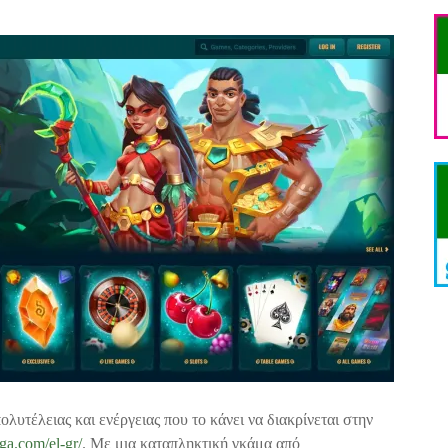
υτέλειας και ενέργειας που το κάνει να διακρίνεται στην
nga.com/el-gr/
. Με μια καταπληκτική γκάμα από