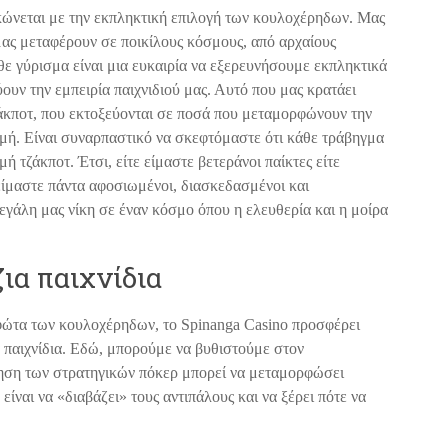
κώνεται με την εκπληκτική επιλογή των κουλοχέρηδων. Μας
ας μεταφέρουν σε ποικίλους κόσμους, από αρχαίους
θε γύρισμα είναι μια ευκαιρία να εξερευνήσουμε εκπληκτικά
ουν την εμπειρία παιχνιδιού μας. Αυτό που μας κρατάει
ζάκποτ, που εκτοξεύονται σε ποσά που μεταμορφώνουν την
μή. Είναι συναρπαστικό να σκεφτόμαστε ότι κάθε τράβηγμα
ή τζάκποτ. Έτσι, είτε είμαστε βετεράνοι παίκτες είτε
 είμαστε πάντα αφοσιωμένοι, διασκεδασμένοι και
γάλη μας νίκη σε έναν κόσμο όπου η ελευθερία και η μοίρα
ια παιχνίδια
ώτα των κουλοχέρηδων, το Spinanga Casino προσφέρει
α παιχνίδια. Εδώ, μπορούμε να βυθιστούμε στον
ίηση των στρατηγικών πόκερ μπορεί να μεταμορφώσει
είναι να «διαβάζει» τους αντιπάλους και να ξέρει πότε να