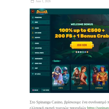
June 1, 2026
Στο Spinanga Casino, βρίσκουμε ένα συνδυασμό πολ
ελληνική σκηνή τυχερών παιχνιδιών
https://sspina