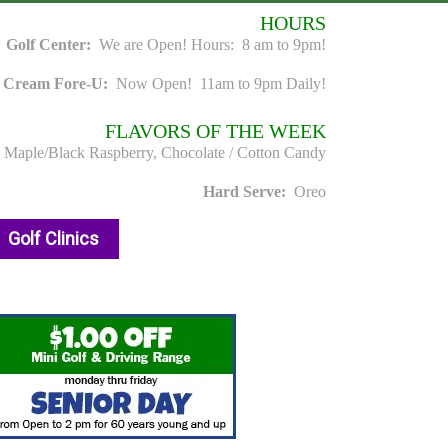
HOURS
Golf Center:
We are Open! Hours: 8 am to 9pm!
e Cream Fore-U:
Now Open! 11am to 9pm Daily!
FLAVORS OF THE WEEK
, Maple/Black Raspberry, Chocolate / Cotton Candy
Hard Serve:
Oreo
Golf Clinics