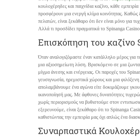
κουλοχέρηδες και παιχνίδια καζίνο, κάθε εμπειρία
προσφέρουν μια ενεργή κλίμα κοινότητας. Καθώς δ
πελατών, είναι ξεκάθαρο ότι δεν είναι μόνο για τυ
Αλλά τι προσδίδει πραγματικά το Spinanga Casino
Επισκόπηση του καζίνο 
Όταν αναλογιζόμαστε έναν κατάλληλο μέρος για τυ
μια αξιοσημείωτη λύση. Βρισκόμενο σε μια ζωνταν
μίγμα άνεσης και ενέργειας. Οι παροχές του Spin
γευσιγνωσία, ηρεμιστικά χώρους και μια φιλόξενη
απολαμβάνουμε ένα αγώνα είτε δοκιμάζουμε γκουρ
ικανοποίησή μας. Με άφθονες δυνατότητες τυχερώ
χωρίς περιορισμούς να βυθιστούμε στον εντυπωσι
εξερευνούμε, είναι ξεκάθαρο ότι το Spinanga Casi
καθιστώντας την εμπειρία μας όχι απλώς ένα δια
Συναρπαστικά Κουλοχέρ