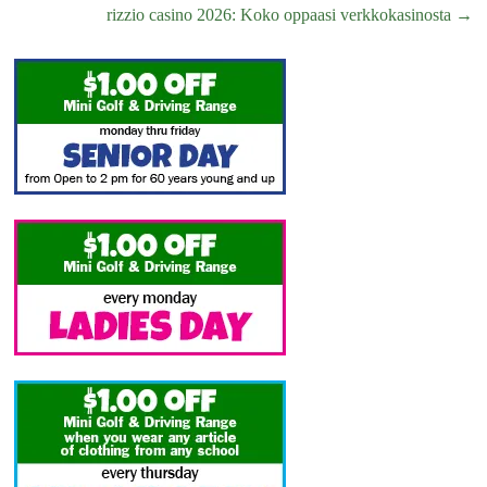
rizzio casino 2026: Koko oppaasi verkkokasinosta
→