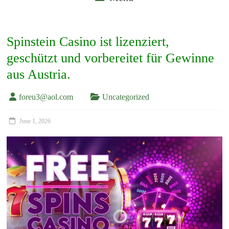
Spinstein Casino ist lizenziert,
geschützt und vorbereitet für Gewinne
aus Austria.
foreu3@aol.com
Uncategorized
June 1, 2026