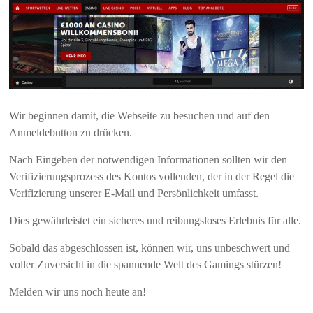
Wir beginnen damit, die Webseite zu besuchen und auf den
Anmeldebutton zu drücken.
Nach Eingeben der notwendigen Informationen sollten wir den
Verifizierungsprozess des Kontos vollenden, der in der Regel die
Verifizierung unserer E-Mail und Persönlichkeit umfasst.
Dies gewährleistet ein sicheres und reibungsloses Erlebnis für alle.
Sobald das abgeschlossen ist, können wir, uns unbeschwert und
voller Zuversicht in die spannende Welt des Gamings stürzen!
Melden wir uns noch heute an!