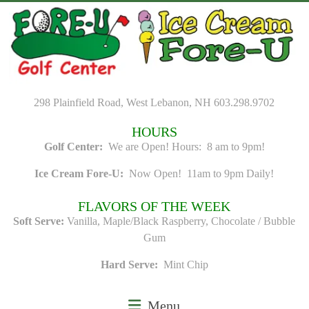
Skip
to
content
298 Plainfield Road, West Lebanon, NH 603.298.9702
HOURS
Golf Center:
We are Open! Hours: 8 am to 9pm!
Ice Cream Fore-U:
Now Open! 11am to 9pm Daily!
FLAVORS OF THE WEEK
Soft Serve:
Vanilla, Maple/Black Raspberry, Chocolate / Bubble
Gum
Hard Serve:
Mint Chip
Menu