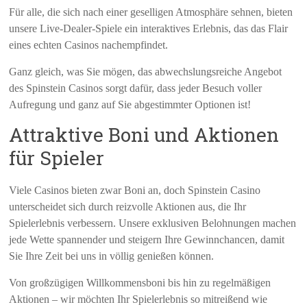
Für alle, die sich nach einer geselligen Atmosphäre sehnen, bieten
unsere Live-Dealer-Spiele ein interaktives Erlebnis, das das Flair
eines echten Casinos nachempfindet.
Ganz gleich, was Sie mögen, das abwechslungsreiche Angebot
des Spinstein Casinos sorgt dafür, dass jeder Besuch voller
Aufregung und ganz auf Sie abgestimmter Optionen ist!
Attraktive Boni und Aktionen
für Spieler
Viele Casinos bieten zwar Boni an, doch Spinstein Casino
unterscheidet sich durch reizvolle Aktionen aus, die Ihr
Spielerlebnis verbessern. Unsere exklusiven Belohnungen machen
jede Wette spannender und steigern Ihre Gewinnchancen, damit
Sie Ihre Zeit bei uns in völlig genießen können.
Von großzügigen Willkommensboni bis hin zu regelmäßigen
Aktionen – wir möchten Ihr Spielerlebnis so mitreißend wie