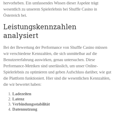
hervorheben. Ein umfassendes Wissen dieser Aspekte trägt
wesentlich zu unserem Spielerlebnis bei Shuffle Casino in
Österreich bei.
Leistungskennzahlen
analysiert
Bei der Bewertung der Performance von Shuffle Casino müssen
wir verschiedene Kennzahlen, die sich unmittelbar auf die
Benutzererfahrung auswirken, genau untersuchen. Diese
Performance-Metriken sind unerlässlich, um unser Online-
Spielerlebnis zu optimieren und geben Aufschluss darüber, wie gut
die Plattform funktioniert. Hier sind die wesentlichen Kennzahlen,
die wir bewertet haben:
Ladezeiten
Latenz
Verbindungsstabilität
Datennutzung