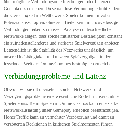
über mögliche Verbindungsunterbrechungen oder Latenzen
Gedanken zu machen. Diese nahtlose Verbindung erhöht zudem
die Gerechtigkeit im Wettbewerb; Spieler können ihr volles
Potenzial ausschöpfen, ohne sich Bedenken um unzuverlässige
Verbindungen haben zu müssen. Analysen unterschiedlicher
Netzwerke zeigen, dass solche mit starker Beständigkeit konstant
ein zufriedenstellenderes und stärkeres Spielvergnügen anbieten.
Letztendlich ist die Stabilität des Netzwerks unerlässlich, um
unsere Unabhängigkeit und unseren Spielvergnügen in der
fesselnden Welt des Online-Gamings bestmöglich zu erleben.
Verbindungsprobleme und Latenz
Obwohl wir sie oft übersehen, spielen Netzwerk- und
Verzögerungsprobleme eine wesentliche Rolle für unser Online-
Spielerlebnis. Beim Spielen in Online-Casinos kann eine starke
Netzwerkauslastung unser Gameplay erheblich beeinträchtigen.
Hoher Traffic kann zu vermehrter Verzögerung und damit zu
verzögerten Reaktionen in kritischen Spielmomenten führen.