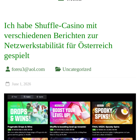
Ich habe Shuffle-Casino mit
verschiedenen Berichten zur
Netzwerkstabilität für Österreich
gespielt
foreu3@aol.com
Uncategorized
June 1, 2026