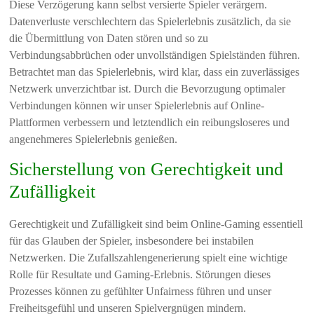
Diese Verzögerung kann selbst versierte Spieler verärgern.
Datenverluste verschlechtern das Spielerlebnis zusätzlich, da sie
die Übermittlung von Daten stören und so zu
Verbindungsabbrüchen oder unvollständigen Spielständen führen.
Betrachtet man das Spielerlebnis, wird klar, dass ein zuverlässiges
Netzwerk unverzichtbar ist. Durch die Bevorzugung optimaler
Verbindungen können wir unser Spielerlebnis auf Online-
Plattformen verbessern und letztendlich ein reibungsloseres und
angenehmeres Spielerlebnis genießen.
Sicherstellung von Gerechtigkeit und
Zufälligkeit
Gerechtigkeit und Zufälligkeit sind beim Online-Gaming essentiell
für das Glauben der Spieler, insbesondere bei instabilen
Netzwerken. Die Zufallszahlengenerierung spielt eine wichtige
Rolle für Resultate und Gaming-Erlebnis. Störungen dieses
Prozesses können zu gefühlter Unfairness führen und unser
Freiheitsgefühl und unseren Spielvergnügen mindern.