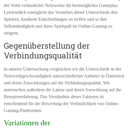
der Wahl verlässlicher Netzwerke für bestmögliches Gameplay.
Letztendlich ermöglicht das Verstehen dieser Unterschiede den
Spielern, fundierte Entscheidungen zu treffen und so ihre
Selbstständigkeit und ihren Spielspaß im Online-Gaming zu
steigern.
Gegenüberstellung der
Verbindungsqualität
In unserer Untersuchung vergleichen wir die Unterschiede in der
Netzwerkgeschwindigkeit unterschiedlicher Anbieter in Österreich
und deren Auswirkungen auf die Verbindungsqualität. Wir
untersuchen außerdem die Latenz und deren Auswirkung auf die
Benutzererfahrung. Das Verständnis dieser Faktoren ist
entscheidend für die Bewertung der Verlässlichkeit von Online-
Gaming-Plattformen.
Variationen der