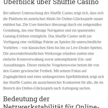
Überblick über Shuffle Casino
Bei näherer Untersuchung des Shuffle Casino zeigt sich, dass sich
die Plattform im austrischen Markt für Online-Glücksspiele rasant
etabliert hat. Die User-Interface überzeugt durch ein zeitgemäßes
Gestaltung, das eine flüssige Navigation und ein spannendes
Gaming-Erlebnis ermöglicht. Das Shuffle Casino stellt zur
Verfügung eine vielfältige Palette an Spielen für unterschiedliche
Vorlieben – von klassischen Slots bis hin zu Live-Dealer-Spielen.
Die anwenderfreundlichen Werkzeuge erlauben zudem eine
einfache Kontoverwaltung sowie unkomplizierte Ein- und
Auszahlungen. Dieser einfache Vorgehensweise betont die von
den Gamer gewünschte Freiheit. Mit seinem Fokus auf
Zugänglichkeit und einer umfangreichen Spielbibliothek zeigt sich
das Shuffle Casino als aussichtsreicher Konkurrent für alle, die im
Bereich des Online-Glücksspiels nach Aufregung suchen.
Bedeutung der
Netzwerkstabilität für Online-