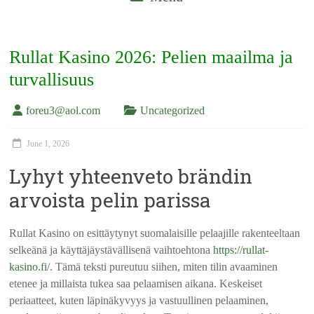
Rullat Kasino 2026: Pelien maailma ja
turvallisuus
foreu3@aol.com
Uncategorized
June 1, 2026
Lyhyt yhteenveto brändin
arvoista pelin parissa
Rullat Kasino on esittäytynyt suomalaisille pelaajille rakenteeltaan
selkeänä ja käyttäjäystävällisenä vaihtoehtona
https://rullat-
kasino.fi/
. Tämä teksti pureutuu siihen, miten tilin avaaminen
etenee ja millaista tukea saa pelaamisen aikana. Keskeiset
periaatteet, kuten läpinäkyvyys ja vastuullinen pelaaminen,