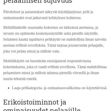
pelaamisen sujuvuus
Päivitykset ja parannukset näkyvät käyttäjäarjessa: pelit ja
ominaisuudet ovat jatkuvasti kehityksen kohteena.
Mobiililaitteille suunnattu kokemus on tärkeässä asemassa, ja
sivusto on optimoitu kosketusnäytöille sekä pienille näytöille.
Selaimen kautta tapahtuva pelikäyttö on mahdollista ilman tarvetta
asentaa erillisiä sovelluksia. Tämä tarjoaa joustavuutta pelaajalle,
joka voi pelata missä ja milloin vain.
Mobiilikäyttö on huomioitu ensisijaisesti responsiivisena
kokemuksena, joka ei vaadi erillistä sovellusta. Tämä mahdollistaa
pelaamisen missä ja milloin tahansa pienellä viiveellä ja ilman
suuria teknisiä esteitä.
Laaja pelikategoria- ja ominaisuusvalikoima on käytettävissä.
Erikoistoiminnot ja
ominaisuudet pelaajille