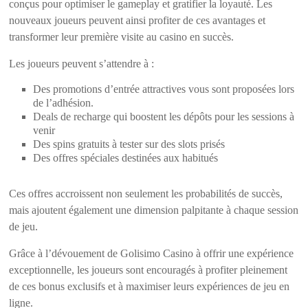
conçus pour optimiser le gameplay et gratifier la loyauté. Les
nouveaux joueurs peuvent ainsi profiter de ces avantages et
transformer leur première visite au casino en succès.
Les joueurs peuvent s’attendre à :
Des promotions d’entrée attractives vous sont proposées lors
de l’adhésion.
Deals de recharge qui boostent les dépôts pour les sessions à
venir
Des spins gratuits à tester sur des slots prisés
Des offres spéciales destinées aux habitués
Ces offres accroissent non seulement les probabilités de succès,
mais ajoutent également une dimension palpitante à chaque session
de jeu.
Grâce à l’dévouement de Golisimo Casino à offrir une expérience
exceptionnelle, les joueurs sont encouragés à profiter pleinement
de ces bonus exclusifs et à maximiser leurs expériences de jeu en
ligne.