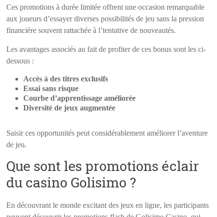
Ces promotions à durée limitée offrent une occasion remarquable
aux joueurs d’essayer diverses possibilités de jeu sans la pression
financière souvent rattachée à l’tentative de nouveautés.
Les avantages associés au fait de profiter de ces bonus sont les ci-
dessous :
Accès à des titres exclusifs
Essai sans risque
Courbe d’apprentissage améliorée
Diversité de jeux augmentée
Saisir ces opportunités peut considérablement améliorer l’aventure
de jeu.
Que sont les promotions éclair
du casino Golisimo ?
En découvrant le monde excitant des jeux en ligne, les participants
peuvent découvrir les promotions flash de Golisimo Casino, qui