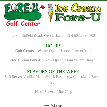
Skip
to
content
298 Plainfield Road, West Lebanon, NH 603.298.9702
HOURS
Golf Center:
We are Open! Hours: 8 am to 9pm!
Ice Cream Fore-U:
Now Open! 11am to 9pm Daily!
FLAVORS OF THE WEEK
Soft Serve:
Vanilla, Maple/Black Raspberry, Chocolate / Bubble
Gum
Hard Serve:
Mint Chip
Menu