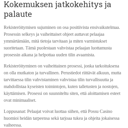
Kokemuksen jatkokehitys ja
palaute
Rekisteröitymisen sujuminen on osa positiivista ensivaikutelmaa.
Prosessin selkeys ja vaiheittaiset ohjeet auttavat pelaajaa
ymmärtämään, mitä tietoja tarvitaan ja miten varmistukset
suoritetaan. Tämä puolestaan vahvistaa pelaajan luottamusta
prosessin aikana ja helpottaa uuden tilin avaamista.
Rekisteröityminen on vaiheittainen prosessi, jonka tarkoituksena
on olla mutkaton ja turvallinen. Perustiedot riittävät alkuun, mutta
tarvittaessa tilin vahvistaminen vahvistaa tilin turvallisuutta ja
mahdollistaa kyseisten toimintojen, kuten talletusten ja nostojen,
käyttämisen. Prosessi on suunniteltu siten, että aloittamisen esteet
ovat minimaaliset.
Loppusanat: Pelaajat voivat luottaa siihen, että Possu Casino
huomioi heidän tarpeensa sekä tarjoaa tukea ja ohjeita jokaisessa
vaiheessa.