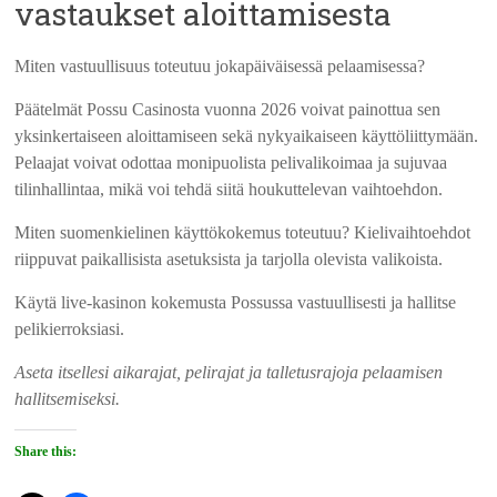
vastaukset aloittamisesta
Miten vastuullisuus toteutuu jokapäiväisessä pelaamisessa?
Päätelmät Possu Casinosta vuonna 2026 voivat painottua sen
yksinkertaiseen aloittamiseen sekä nykyaikaiseen käyttöliittymään.
Pelaajat voivat odottaa monipuolista pelivalikoimaa ja sujuvaa
tilinhallintaa, mikä voi tehdä siitä houkuttelevan vaihtoehdon.
Miten suomenkielinen käyttökokemus toteutuu? Kielivaihtoehdot
riippuvat paikallisista asetuksista ja tarjolla olevista valikoista.
Käytä live-kasinon kokemusta Possussa vastuullisesti ja hallitse
pelikierroksiasi.
Aseta itsellesi aikarajat, pelirajat ja talletusrajoja pelaamisen
hallitsemiseksi.
Share this: