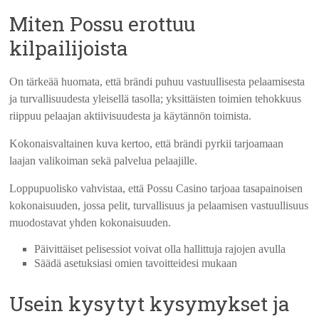
Miten Possu erottuu
kilpailijoista
On tärkeää huomata, että brändi puhuu vastuullisesta pelaamisesta
ja turvallisuudesta yleisellä tasolla; yksittäisten toimien tehokkuus
riippuu pelaajan aktiivisuudesta ja käytännön toimista.
Kokonaisvaltainen kuva kertoo, että brändi pyrkii tarjoamaan
laajan valikoiman sekä palvelua pelaajille.
Loppupuolisko vahvistaa, että Possu Casino tarjoaa tasapainoisen
kokonaisuuden, jossa pelit, turvallisuus ja pelaamisen vastuullisuus
muodostavat yhden kokonaisuuden.
Päivittäiset pelisessiot voivat olla hallittuja rajojen avulla
Säädä asetuksiasi omien tavoitteidesi mukaan
Usein kysytyt kysymykset ja