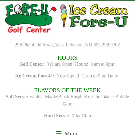
Skip
to
content
298 Plainfield Road, West Lebanon, NH 603.298.9702
HOURS
Golf Center:
We are Open! Hours: 8 am to 9pm!
Ice Cream Fore-U:
Now Open! 11am to 9pm Daily!
FLAVORS OF THE WEEK
Soft Serve:
Vanilla, Maple/Black Raspberry, Chocolate / Bubble
Gum
Hard Serve:
Mint Chip
Menu