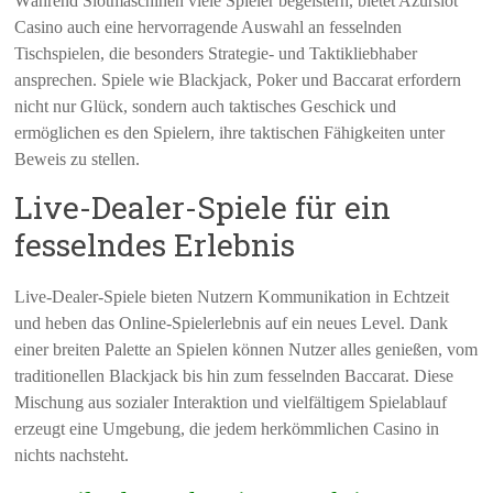
Während Slotmaschinen viele Spieler begeistern, bietet Azurslot
Casino auch eine hervorragende Auswahl an fesselnden
Tischspielen, die besonders Strategie- und Taktikliebhaber
ansprechen. Spiele wie Blackjack, Poker und Baccarat erfordern
nicht nur Glück, sondern auch taktisches Geschick und
ermöglichen es den Spielern, ihre taktischen Fähigkeiten unter
Beweis zu stellen.
Live-Dealer-Spiele für ein
fesselndes Erlebnis
Live-Dealer-Spiele bieten Nutzern Kommunikation in Echtzeit
und heben das Online-Spielerlebnis auf ein neues Level. Dank
einer breiten Palette an Spielen können Nutzer alles genießen, vom
traditionellen Blackjack bis hin zum fesselnden Baccarat. Diese
Mischung aus sozialer Interaktion und vielfältigem Spielablauf
erzeugt eine Umgebung, die jedem herkömmlichen Casino in
nichts nachsteht.