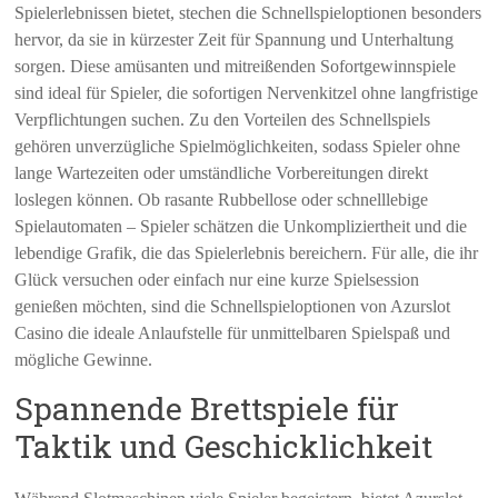
Spielerlebnissen bietet, stechen die Schnellspieloptionen besonders
hervor, da sie in kürzester Zeit für Spannung und Unterhaltung
sorgen. Diese amüsanten und mitreißenden Sofortgewinnspiele
sind ideal für Spieler, die sofortigen Nervenkitzel ohne langfristige
Verpflichtungen suchen. Zu den Vorteilen des Schnellspiels
gehören unverzügliche Spielmöglichkeiten, sodass Spieler ohne
lange Wartezeiten oder umständliche Vorbereitungen direkt
loslegen können. Ob rasante Rubbellose oder schnelllebige
Spielautomaten – Spieler schätzen die Unkompliziertheit und die
lebendige Grafik, die das Spielerlebnis bereichern. Für alle, die ihr
Glück versuchen oder einfach nur eine kurze Spielsession
genießen möchten, sind die Schnellspieloptionen von Azurslot
Casino die ideale Anlaufstelle für unmittelbaren Spielspaß und
mögliche Gewinne.
Spannende Brettspiele für
Taktik und Geschicklichkeit