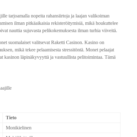
ille tarjoamalla nopeita rahansiirtoja ja laajan valikoiman
aamisen ilman pitkäaikaisia rekisteröitymisiä, mikä houkuttelee
oivat nauttia sujuvasta pelikokemuksesta ilman turhia viiveitä.
onet suomalaiset valitsevat Raketti Casinon. Kasino on
muksen, mikä tekee pelaamisesta stressitöntä. Monet pelaajat
at kasinon läpinäkyvyyttä ja vastuullista pelitoimintaa. Tämä
aajille
Tieto
Monikielinen