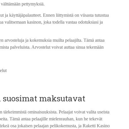
a välttämään pettymyksiä.
t ja käyttäjäpalautteet. Ennen liittymistä on viisasta tutustua
 valitsemaan kasinon, joka todella vastaa odotuksiasi ja
sen arvosteluja ja kokemuksia muilta pelaajilta. Tämä antaa
amista palveluista. Arvostelut voivat auttaa sinua tekemään
elut
en suosimat maksutavat
 tärkeimmistä ominaisuuksista. Pelaajat voivat valita useista
opeita. Tämä antaa pelaajille mielenrauhan, kun he tekevät
 tärkeä osa jokaisen pelaajan pelikokemusta, ja Raketti Kasino