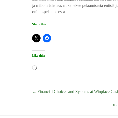
ja milloin tahansa, mikä tekee pelaamisesta entistä 
online-pelaamisessa.
Share this:
Like this:
Loading…
←
Financial Choices and Systems at Winplace Cas
ro