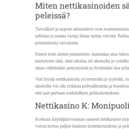
Miten nettikasinoiden sä
peleissä?
Turvalliset ja nopeat rahansiirrot ovat avainasemass
tallettaa ja nostaa varoja ilman turhia viiveitä. Par
pelaamisesta vaivatonta.
Ennen kuin aloitat pelaamisen, kannattaa aina lukea
käsityksen siitä, mitä odottaa eri alustoilta ja voisi
sinua välttämään pettymyksiä ja löytämään iloa pela
Voit löytää nettikasinoita eri teemoilla ja tyyleillä,
alustoilla voi olla erilaisia pelivalikoimia ja bonuks
että saat parhaan mahdollisen pelikokemuksen.
Nettikasino K: Monipuol
Korkean käyttäjäarvosanan saaneet nettikasinot tar
voivat kertoa paljon kasinon luotettavuudesta ja pel