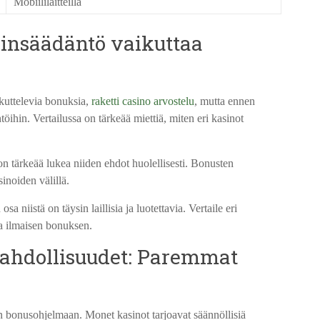
Mobiililaitteilla
ainsäädäntö vaikuttaa
ukuttelevia bonuksia,
raketti casino arvostelu
, mutta ennen
öihin. Vertailussa on tärkeää miettiä, miten eri kasinot
on tärkeää lukea niiden ehdot huolellisesti. Bonusten
sinoiden välillä.
a niistä on täysin laillisia ja luotettavia. Vertaile eri
 ja ilmaisen bonuksen.
ahdollisuudet: Paremmat
en bonusohjelmaan. Monet kasinot tarjoavat säännöllisiä