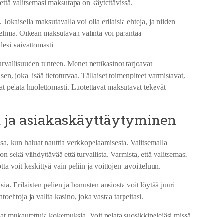
 että valitsemasi maksutapa on käytettävissä.
Jokaisella maksutavalla voi olla erilaisia ehtoja, ja niiden
elmia. Oikean maksutavan valinta voi parantaa
llesi vaivattomasti.
rvallisuuden tunteen. Monet nettikasinot tarjoavat
en, joka lisää tietoturvaa. Tällaiset toimenpiteet varmistavat,
ivat pelata huolettomasti. Luotettavat maksutavat tekevät
 ja asiakaskäyttäytyminen
ssa, kun haluat nauttia verkkopelaamisesta. Valitsemalla
n sekä viihdyttävää että turvallista. Varmista, että valitsemasi
tta voit keskittyä vain peliin ja voittojen tavoitteluun.
 Erilaisten pelien ja bonusten ansiosta voit löytää juuri
toehtoja ja valita kasino, joka vastaa tarpeitasi.
oavat mukautettuja kokemuksia. Voit pelata suosikkipelejäsi missä