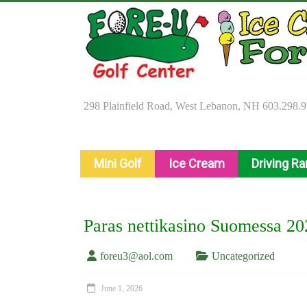
Skip
to
content
298 Plainfield Road, West Lebanon, NH 603.298.
Mini Golf
Ice Cream
Driving R
Paras nettikasino Suomessa 202
foreu3@aol.com
Uncategorized
June 1, 2026