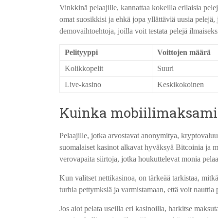
Vinkkinä pelaajille, kannattaa kokeilla erilaisia pe
omat suosikkisi ja ehkä jopa yllättäviä uusia pelejä, 
demovaihtoehtoja, joilla voit testata pelejä ilmaiseks
Pelityyppi
Voittojen määrä
Kolikkopelit
Suuri
Live-kasino
Keskikokoinen
Kuinka mobiilimaksami
Pelaajille, jotka arvostavat anonymitya, kryptovalu
suomalaiset kasinot alkavat hyväksyä Bitcoinia ja m
verovapaita siirtoja, jotka houkuttelevat monia pelaa
Kun valitset nettikasinoa, on tärkeää tarkistaa, mi
turhia pettymksiä ja varmistamaan, että voit nauttia 
Jos aiot pelata useilla eri kasinoilla, harkitse maksu