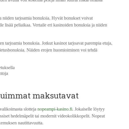
taa niiden tarjoamia bonuksia. Hyvät bonukset voivat
le lisää peliaikaa. Vertaile eri kasinoiden bonuksia ja niiden
n tarjoamia bonuksia. Jotkut kasinot tarjoavat parempia etuja,
alletusbonuksia. Näiden erojen huomioiminen voi tehdä
tuksella
htoja
ituimmat maksutavat
valikoimasta slotteja
nopeampi-kasino.fi
. Jokaiselle löytyy
lassiset hedelmäpelit tai modernit videokolikkopelit. Nopeat
okemuksen nautittavuutta.