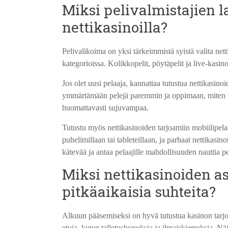
Miksi pelivalmistajien l
nettikasinoilla?
Pelivalikoima on yksi tärkeimmistä syistä valita nett
kategorioissa. Kolikkopelit, pöytäpelit ja live-kasinot
Jos olet uusi pelaaja, kannattaa tutustua nettikasino
ymmärtämään pelejä paremmin ja oppimaan, miten vo
huomattavasti sujuvampaa.
Tutustu myös nettikasinoiden tarjoamiin mobiilipel
puhelimillaan tai tableteillaan, ja parhaat nettikasin
kätevää ja antaa pelaajille mahdollisuuden nauttia pe
Miksi nettikasinoiden 
pitkäaikaisia suhteita?
Alkuun pääsemiseksi on hyvä tutustua kasinon tarjoam
etuja, kuten talletusbonuksia ja ilmaiskierroksia. Nä