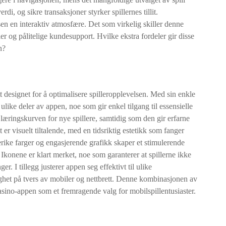
i, og sikre transaksjoner styrker spillernes tillit.
n en interaktiv atmosfære. Det som virkelig skiller denne
ler og pålitelige kundesupport. Hvilke ekstra fordeler gir disse
n?
t designet for å optimalisere spilleropplevelsen. Med sin enkle
ike deler av appen, noe som gir enkel tilgang til essensielle
æringskurven for nye spillere, samtidig som den gir erfarne
 er visuelt tiltalende, med en tidsriktig estetikk som fanger
ike farger og engasjerende grafikk skaper et stimulerende
Ikonene er klart merket, noe som garanterer at spillerne ikke
nger. I tillegg justerer appen seg effektivt til ulike
ghet på tvers av mobiler og nettbrett. Denne kombinasjonen av
asino-appen som et fremragende valg for mobilspillentusiaster.