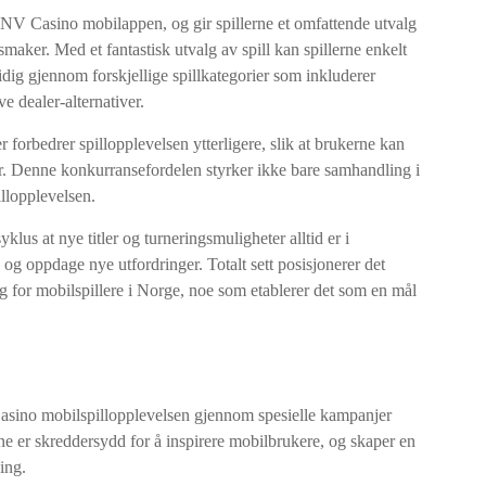
il NV Casino mobilappen, og gir spillerne et omfattende utvalg
 smaker. Med et fantastisk utvalg av spill kan spillerne enkelt
midig gjennom forskjellige spillkategorier som inkluderer
ve dealer-alternativer.
 forbedrer spillopplevelsen ytterligere, slik at brukerne kan
r. Denne konkurransefordelen styrker ikke bare samhandling i
illopplevelsen.
klus at nye titler og turneringsmuligheter alltid er i
e og oppdage nye utfordringer. Totalt sett posisjonerer det
lg for mobilspillere i Norge, noe som etablerer det som en mål
NV Casino mobilspillopplevelsen gjennom spesielle kampanjer
e er skreddersydd for å inspirere mobilbrukere, og skaper en
ing.