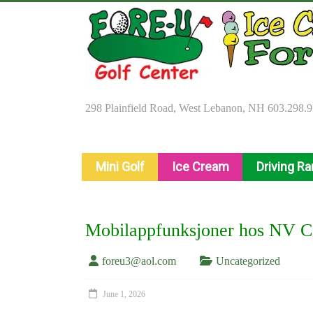
Skip
to
content
298 Plainfield Road, West Lebanon, NH 603.298.
Mini Golf
Ice Cream
Driving R
Mobilappfunksjoner hos NV C
foreu3@aol.com
Uncategorized
June 1, 2026