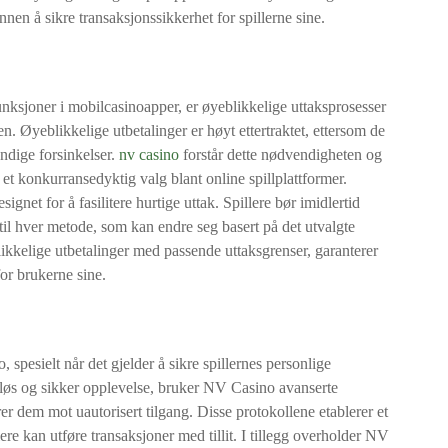
en å sikre transaksjonssikkerhet for spillerne sine.
 funksjoner i mobilcasinoapper, er øyeblikkelige uttaksprosesser
en. Øyeblikkelige utbetalinger er høyt ettertraktet, ettersom de
endige forsinkelser.
nv casino
forstår dette nødvendigheten og
l et konkurransedyktig valg blant online spillplattformer.
gnet for å fasilitere hurtige uttak. Spillere bør imidlertid
til hver metode, som kan endre seg basert på det utvalgte
blikkelige utbetalinger med passende uttaksgrenser, garanterer
or brukerne sine.
 spesielt når det gjelder å sikre spillernes personlige
mløs og sikker opplevelse, bruker NV Casino avanserte
er dem mot uautorisert tilgang. Disse protokollene etablerer et
lere kan utføre transaksjoner med tillit. I tillegg overholder NV