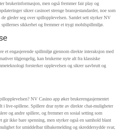
ytter brukerinformasjon, men også fremmer fair play og
ppdateringer sikrer casinoet strenge bransjestandarder, noe som
ns de gleder seg over spillopplevelsen. Samlet sett styrker NV
k spillernes sikkerhet og fremmer et trygt mobilspillmiljø.
se
e et engasjerende spillmiljø gjennom direkte interaksjon med
rnativer tilgjengelig, kan brukerne nyte alt fra klassiske
ømmeteknologi forsterker opplevelsen og sikrer uavbrutt og
 spillopplevelsen? NV Casino app øker brukerengasjementet
 i live-spillene. Spillere drar nytte av direkte chat-muligheter
e og andre spillere, og fremmer en sosial setting som
et gir ikke bare spenning, men styrker også en samhold blant
r mulighet for umiddelbar tilbakemelding og skreddersydde svar,