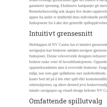
garanterer spenning. Eksklusive kampanjer gir merverd
Bemerkelsesverdig nok skaper live dealer-opplevelse
appen fra andre er imidlertid dens individuelle profi
funksjonene for å øke den generelle spillopplevelse
Intuitivt grensesnitt
Mobilappen til NV Casino har et intuitivt grensesnit
navigasjon kan brukerne sømløst navigere gjennom ul
funksjoner. Denne veloverveide designen reduserer l
brukere raske veier til favorittfunksjonene. Oppsettet
oppmerksomheten uten å overvelde brukerne. Farger
miljø, noe som gjør spilløktene mer underholdende. 
kaster bort tid på å lete etter spill eller kontoinnstilli
enhetsskjermer, og sikrer dermed jevn brukervennli
intuitiv navigasjon og visuell design befester NV C
Omfattende spillutvalg