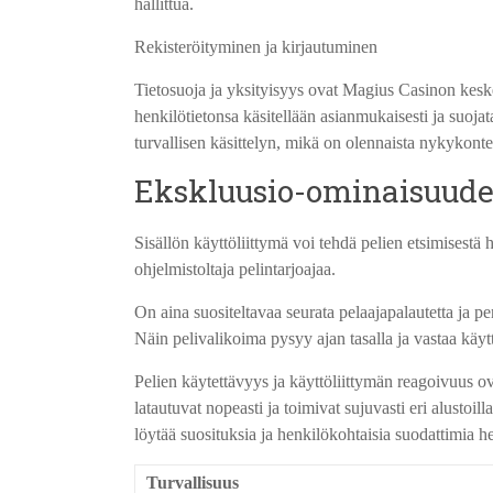
hallittua.
Rekisteröityminen ja kirjautuminen
Tietosuoja ja yksityisyys ovat Magius Casinon keskei
henkilötietonsa käsitellään asianmukaisesti ja suojat
turvallisen käsittelyn, mikä on olennaista nykykontek
Ekskluusio-ominaisuudet
Sisällön käyttöliittymä voi tehdä pelien etsimisestä 
ohjelmistoltaja pelintarjoajaa.
On aina suositeltavaa seurata pelaajapalautetta ja p
Näin pelivalikoima pysyy ajan tasalla ja vastaa käyt
Pelien käytettävyys ja käyttöliittymän reagoivuus ova
latautuvat nopeasti ja toimivat sujuvasti eri alustoill
löytää suosituksia ja henkilökohtaisia suodattimia h
Turvallisuus