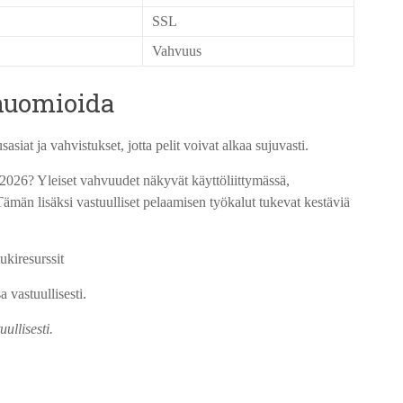
SSL
Vahvuus
 huomioida
sasiat ja vahvistukset, jotta pelit voivat alkaa sujuvasti.
2026? Yleiset vahvuudet näkyvät käyttöliittymässä,
Tämän lisäksi vastuulliset pelaamisen työkalut tukevat kestäviä
ukiresurssit
 vastuullisesti.
ullisesti.