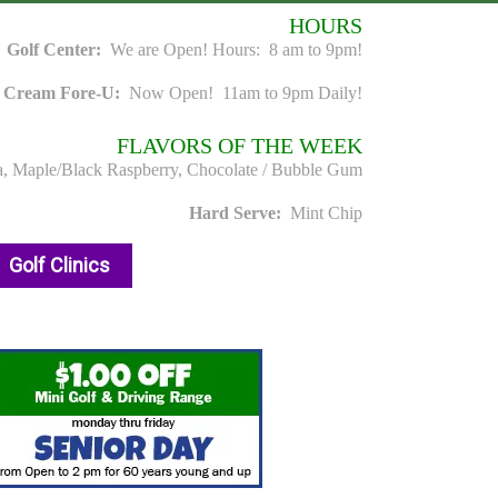
HOURS
Golf Center:
We are Open! Hours: 8 am to 9pm!
e Cream Fore-U:
Now Open! 11am to 9pm Daily!
FLAVORS OF THE WEEK
a, Maple/Black Raspberry, Chocolate / Bubble Gum
Hard Serve:
Mint Chip
Golf Clinics