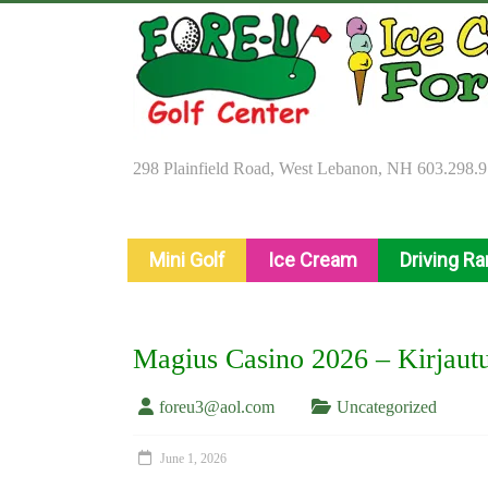
Skip
to
content
298 Plainfield Road, West Lebanon, NH 603.298.
Mini Golf
Ice Cream
Driving R
Magius Casino 2026 – Kirjautu
foreu3@aol.com
Uncategorized
June 1, 2026