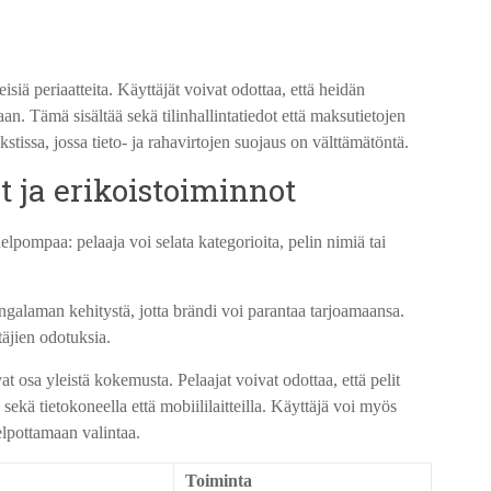
siä periaatteita. Käyttäjät voivat odottaa, että heidän
aan. Tämä sisältää sekä tilinhallintatiedot että maksutietojen
stissa, jossa tieto- ja rahavirtojen suojaus on välttämätöntä.
 ja erikoistoiminnot
helpompaa: pelaaja voi selata kategorioita, pelin nimiä tai
engalaman kehitystä, jotta brändi voi parantaa tarjoamaansa.
täjien odotuksia.
t osa yleistä kokemusta. Pelaajat voivat odottaa, että pelit
a sekä tietokoneella että mobiililaitteilla. Käyttäjä voi myös
elpottamaan valintaa.
Toiminta