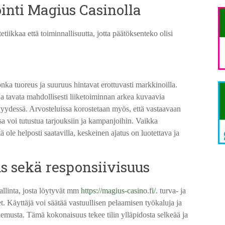
inti Magius Casinolla
iikkaa että toiminnallisuutta, jotta päätöksenteko olisi
nka tuoreus ja suuruus hintavat erottuvasti markkinoilla.
 ja tavata mahdollisesti liiketoiminnan arkea kuvaavia
vyydessä. Arvosteluissa korostetaan myös, että vastaavaan
a voi tutustua tarjouksiin ja kampanjoihin. Vaikka
tä ole helposti saatavilla, keskeinen ajatus on luotettava ja
s sekä responsiivisuus
hallinta, josta löytyvät mm
https://magius-casino.fi/
. turva- ja
t. Käyttäjä voi säätää vastuullisen pelaamisen työkaluja ja
okemusta. Tämä kokonaisuus tekee tilin ylläpidosta selkeää ja