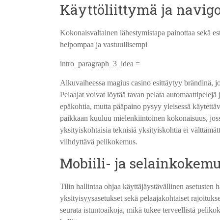
Käyttöliittymä ja navigo
Kokonaisvaltainen lähestymistapa painottaa sekä estet
helpompaa ja vastuullisempi
intro_paragraph_3_idea =
Alkuvaiheessa magius casino esittäytyy brändinä, jo
Pelaajat voivat löytää tavan pelata automaattipelejä
epäkohtia, mutta pääpaino pysyy yleisessä käytettä
paikkaan kuuluu mielenkiintoinen kokonaisuus, joss
yksityiskohtaisia teknisiä yksityiskohtia ei välttämät
viihdyttävä pelikokemus.
Mobiili- ja selainkokemu
Tilin hallintaa ohjaa käyttäjäystävällinen asetusten 
yksityisyysasetukset sekä pelaajakohtaiset rajoitukse
seurata istuntoaikoja, mikä tukee terveellistä pelik