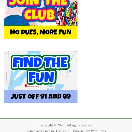
Copyright © 2026
. All rights reserved.
Theme:
Accelerate
by ThemeGrill. Powered by
WordPress
.