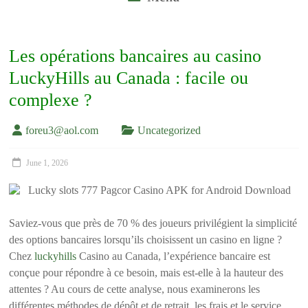
Les opérations bancaires au casino
LuckyHills au Canada : facile ou
complexe ?
foreu3@aol.com
Uncategorized
June 1, 2026
Saviez-vous que près de 70 % des joueurs privilégient la simplicité
des options bancaires lorsqu’ils choisissent un casino en ligne ?
Chez
luckyhills
Casino au Canada, l’expérience bancaire est
conçue pour répondre à ce besoin, mais est-elle à la hauteur des
attentes ? Au cours de cette analyse, nous examinerons les
différentes méthodes de dépôt et de retrait, les frais et le service