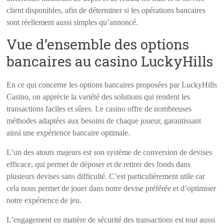
client disponibles, afin de déterminer si les opérations bancaires
sont réellement aussi simples qu’annoncé.
Vue d’ensemble des options
bancaires au casino LuckyHills
En ce qui concerne les options bancaires proposées par LuckyHills
Casino, on apprécie la variété des solutions qui rendent les
transactions faciles et sûres. Le casino offre de nombreuses
méthodes adaptées aux besoins de chaque joueur, garantissant
ainsi une expérience bancaire optimale.
L’un des atouts majeurs est son système de conversion de devises
efficace, qui permet de déposer et de retirer des fonds dans
plusieurs devises sans difficulté. C’est particulièrement utile car
cela nous permet de jouer dans notre devise préférée et d’optimiser
notre expérience de jeu.
L’engagement en matière de sécurité des transactions est tout aussi