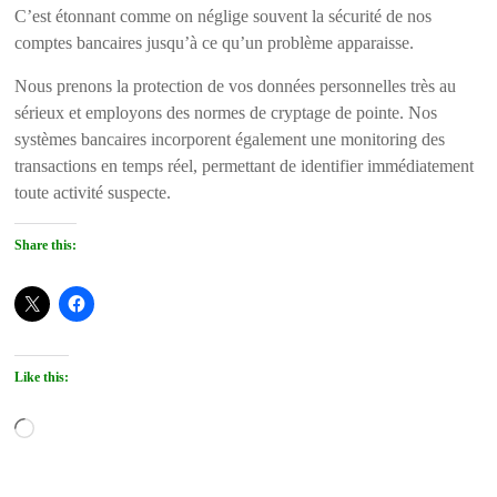
C’est étonnant comme on néglige souvent la sécurité de nos
comptes bancaires jusqu’à ce qu’un problème apparaisse.
Nous prenons la protection de vos données personnelles très au
sérieux et employons des normes de cryptage de pointe. Nos
systèmes bancaires incorporent également une monitoring des
transactions en temps réel, permettant de identifier immédiatement
toute activité suspecte.
Share this:
Like this:
Loading…