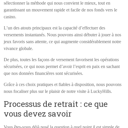
sélectionner la méthode qui nous convient le mieux, tout en
garantissant un mouvement rapide et facile de nos fonds vers le
casino.
L’un des atouts principaux est la capacité d’effectuer des
versements instantanés. Nous pouvons ainsi débuter à jouer à nos
jeux favoris sans attente, ce qui augmente considérablement notre
vivance globale.
De plus, toutes les façons de versement favorisent les opérations
sécurisées, ce qui nous permet d’avoir l’esprit en paix en sachant
que nos données financières sont sécurisées.
Grâce à ces choix pratiques et fiables à disposition, nous pouvons
nous focaliser plus sur le plaisir de notre visite à LuckyHills.
Processus de retrait : ce que
vous devez savoir
Vous êtes-vous déjà posé la question à quel point il est simple de