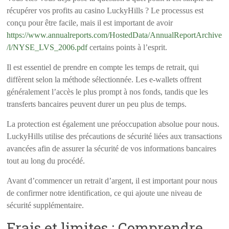
récupérer vos profits au casino LuckyHills ? Le processus est
conçu pour être facile, mais il est important de avoir
https://www.annualreports.com/HostedData/AnnualReportArchive
/l/NYSE_LVS_2006.pdf
certains points à l’esprit.
Il est essentiel de prendre en compte les temps de retrait, qui
diffèrent selon la méthode sélectionnée. Les e-wallets offrent
généralement l’accès le plus prompt à nos fonds, tandis que les
transferts bancaires peuvent durer un peu plus de temps.
La protection est également une préoccupation absolue pour nous.
LuckyHills utilise des précautions de sécurité liées aux transactions
avancées afin de assurer la sécurité de vos informations bancaires
tout au long du procédé.
Avant d’commencer un retrait d’argent, il est important pour nous
de confirmer notre identification, ce qui ajoute une niveau de
sécurité supplémentaire.
Frais et limites : Comprendre