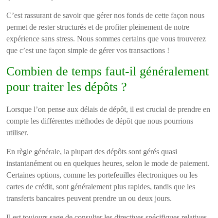
C’est rassurant de savoir que gérer nos fonds de cette façon nous
permet de rester structurés et de profiter pleinement de notre
expérience sans stress. Nous sommes certains que vous trouverez
que c’est une façon simple de gérer vos transactions !
Combien de temps faut-il généralement
pour traiter les dépôts ?
Lorsque l’on pense aux délais de dépôt, il est crucial de prendre en
compte les différentes méthodes de dépôt que nous pourrions
utiliser.
En règle générale, la plupart des dépôts sont gérés quasi
instantanément ou en quelques heures, selon le mode de paiement.
Certaines options, comme les portefeuilles électroniques ou les
cartes de crédit, sont généralement plus rapides, tandis que les
transferts bancaires peuvent prendre un ou deux jours.
Il est toujours sage de consulter les directives spécifiques relatives