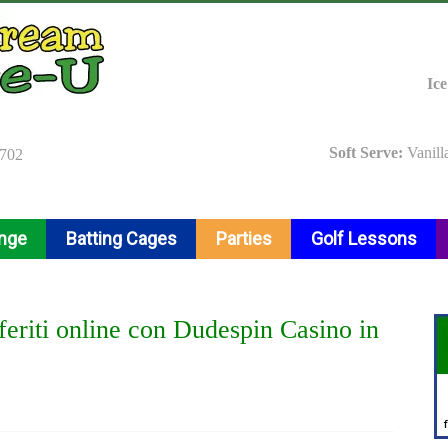
Ic
Soft Serve:
Vanill
9702
ange
Batting Cages
Parties
Golf Lessons
eferiti online con Dudespin Casino in