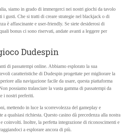
alia, siamo in grado di immergerci nei nostri giochi da tavolo
i gusti. Che si tratti di creare strategie nel blackjack o di
enza è affascinante e user-friendly. Se siete desiderosi di
uali bonus ci sono riservati, andate avanti a leggere per
gioco Dudespin
anti di passatempi online. Abbiamo esplorato la sua
tevoli caratteristiche di Dudespin progettate per migliorare la
periore alla navigazione facile da usare, questa piattaforma
. Non possiamo tralasciare la vasta gamma di passatempi da
 i nostri preferiti.
ioni, mettendo in luce la scorrevolezza del gameplay e
nte a qualsiasi richiesta. Questo casino dà precedenza alla nostra
 coinvolti. Inoltre, la perfetta integrazione di riconoscimenti e
oraggiandoci a esplorare ancora di più.