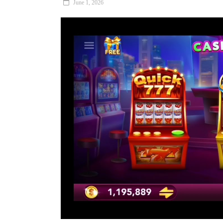
June 1, 2026