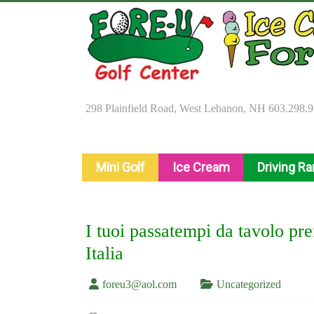
Skip
to
content
298 Plainfield Road, West Lebanon, NH 603.298.
Mini Golf
Ice Cream
Driving R
I tuoi passatempi da tavolo pr
Italia
foreu3@aol.com
Uncategorized