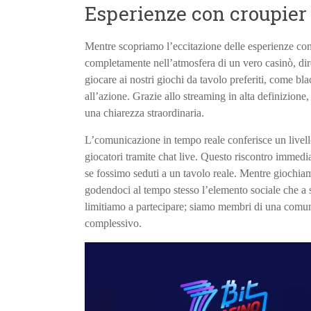
Esperienze con croupier
Mentre scopriamo l’eccitazione delle esperienze con
completamente nell’atmosfera di un vero casinò, dir
giocare ai nostri giochi da tavolo preferiti, come bl
all’azione. Grazie allo streaming in alta definizione
una chiarezza straordinaria.
L’comunicazione in tempo reale conferisce un livello
giocatori tramite chat live. Questo riscontro immedi
se fossimo seduti a un tavolo reale. Mentre giochiamo
godendoci al tempo stesso l’elemento sociale che a 
limitiamo a partecipare; siamo membri di una comuni
complessivo.