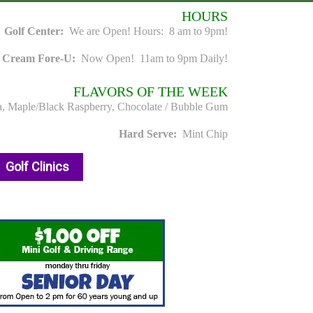
HOURS
Golf Center:
We are Open! Hours: 8 am to 9pm!
e Cream Fore-U:
Now Open! 11am to 9pm Daily!
FLAVORS OF THE WEEK
a, Maple/Black Raspberry, Chocolate / Bubble Gum
Hard Serve:
Mint Chip
Golf Clinics