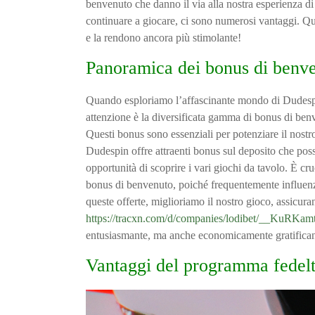
benvenuto che danno il via alla nostra esperienza d
continuare a giocare, ci sono numerosi vantaggi. Qu
e la rendono ancora più stimolante!
Panoramica dei bonus di benv
Quando esploriamo l’affascinante mondo di Dudespin
attenzione è la diversificata gamma di bonus di benv
Questi bonus sono essenziali per potenziare il nostro
Dudespin offre attraenti bonus sul deposito che pos
opportunità di scoprire i vari giochi da tavolo. È cr
bonus di benvenuto, poiché frequentemente influen
queste offerte, miglioriamo il nostro gioco, assicu
https://tracxn.com/d/companies/lodibet/__Ku
entusiasmante, ma anche economicamente gratifican
Vantaggi del programma fedel