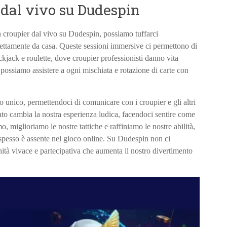
 dal vivo su Dudespin
 croupier dal vivo su Dudespin, possiamo tuffarci
ettamente da casa. Queste sessioni immersive ci permettono di
ackjack e roulette, dove croupier professionisti danno vita
, possiamo assistere a ogni mischiata e rotazione di carte con
 unico, permettendoci di comunicare con i croupier e gli altri
ato cambia la nostra esperienza ludica, facendoci sentire come
, miglioriamo le nostre tattiche e raffiniamo le nostre abilità,
spesso è assente nel gioco online. Su Dudespin non ci
tà vivace e partecipativa che aumenta il nostro divertimento