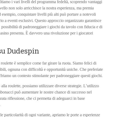
tiamo i vari livelli del programma fedeltà, scoprendo vantaggi
vello non solo arricchisce la nostra esperienza, ma premia
esempio, conquistare livelli più alti può portare a notevoli
rio a eventi esclusivi. Questo approccio organizzato garantisce
possibilità di padroneggiare i giochi da tavolo con fiducia e di
asino presenta. È davvero una rivoluzione per i giocatori
 su Dudespin
ulette è semplice come far girare la ruota. Siamo felici di
nibili, ognuna con difficoltà e opportunità uniche. Che preferiate
 offriamo un contesto stimolante per padroneggiare questi giochi.
lla roulette, possiamo utilizzare diverse strategie. L’utilizzo
Fibonacci può aumentare le nostre chance di successo nel
rata riflessione, che ci permetta di adeguarci in base
.
e particolarità di ogni variante, apriamo le porte a esperienze