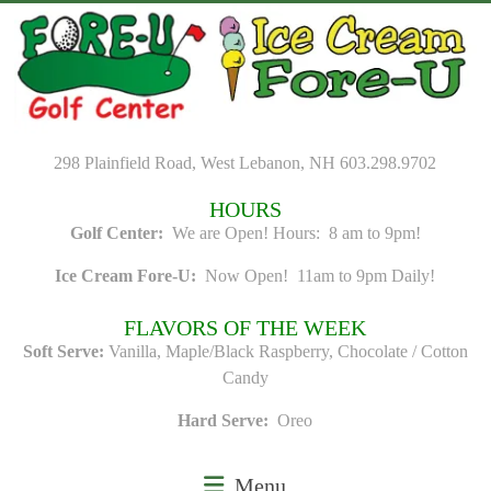
Skip
to
content
298 Plainfield Road, West Lebanon, NH 603.298.9702
HOURS
Golf Center:
We are Open! Hours: 8 am to 9pm!
Ice Cream Fore-U:
Now Open! 11am to 9pm Daily!
FLAVORS OF THE WEEK
Soft Serve:
Vanilla, Maple/Black Raspberry, Chocolate / Cotton
Candy
Hard Serve:
Oreo
Menu