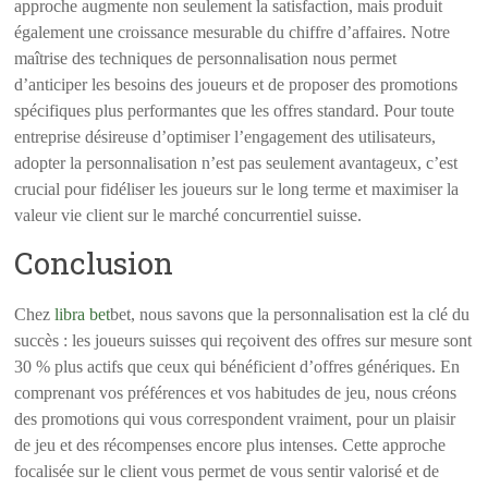
approche augmente non seulement la satisfaction, mais produit
également une croissance mesurable du chiffre d’affaires. Notre
maîtrise des techniques de personnalisation nous permet
d’anticiper les besoins des joueurs et de proposer des promotions
spécifiques plus performantes que les offres standard. Pour toute
entreprise désireuse d’optimiser l’engagement des utilisateurs,
adopter la personnalisation n’est pas seulement avantageux, c’est
crucial pour fidéliser les joueurs sur le long terme et maximiser la
valeur vie client sur le marché concurrentiel suisse.
Conclusion
Chez
libra bet
bet, nous savons que la personnalisation est la clé du
succès : les joueurs suisses qui reçoivent des offres sur mesure sont
30 % plus actifs que ceux qui bénéficient d’offres génériques. En
comprenant vos préférences et vos habitudes de jeu, nous créons
des promotions qui vous correspondent vraiment, pour un plaisir
de jeu et des récompenses encore plus intenses. Cette approche
focalisée sur le client vous permet de vous sentir valorisé et de