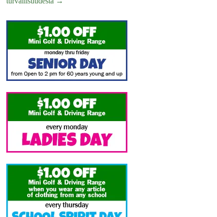
turvallisuudesta
→