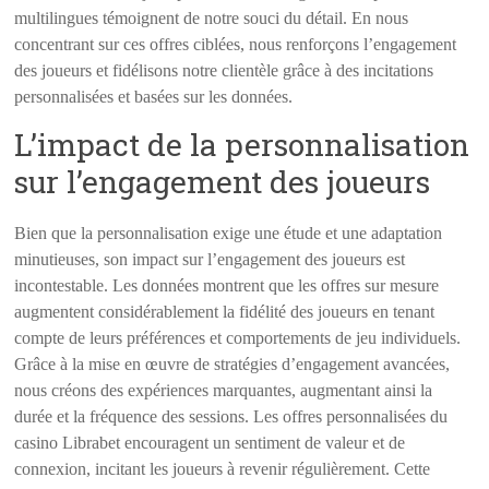
multilingues témoignent de notre souci du détail. En nous
concentrant sur ces offres ciblées, nous renforçons l’engagement
des joueurs et fidélisons notre clientèle grâce à des incitations
personnalisées et basées sur les données.
L’impact de la personnalisation
sur l’engagement des joueurs
Bien que la personnalisation exige une étude et une adaptation
minutieuses, son impact sur l’engagement des joueurs est
incontestable. Les données montrent que les offres sur mesure
augmentent considérablement la fidélité des joueurs en tenant
compte de leurs préférences et comportements de jeu individuels.
Grâce à la mise en œuvre de stratégies d’engagement avancées,
nous créons des expériences marquantes, augmentant ainsi la
durée et la fréquence des sessions. Les offres personnalisées du
casino Librabet encouragent un sentiment de valeur et de
connexion, incitant les joueurs à revenir régulièrement. Cette