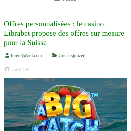
Offres personnalisées : le casino
Librabet propose des offres sur mesure
pour la Suisse
foreu3@aol.com
Uncategorized
June 1, 2026