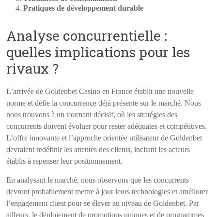
Pratiques de développement durable
Analyse concurrentielle :
quelles implications pour les
rivaux ?
L’arrivée de Goldenbet Casino en France établit une nouvelle
norme et défie la concurrence déjà présente sur le marché. Nous
nous trouvons à un tournant décisif, où les stratégies des
concurrents doivent évoluer pour rester adéquates et compétitives.
L’offre innovante et l’approche orientée utilisateur de Goldenbet
devraient redéfinir les attentes des clients, incitant les acteurs
établis à repenser leur positionnement.
En analysant le marché, nous observons que les concurrents
devront probablement mettre à jour leurs technologies et améliorer
l’engagement client pour se élever au niveau de Goldenbet. Par
ailleurs, le déploiement de promotions uniques et de programmes