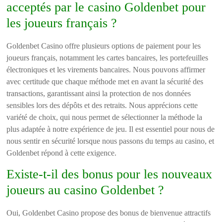
acceptés par le casino Goldenbet pour
les joueurs français ?
Goldenbet Casino offre plusieurs options de paiement pour les
joueurs français, notamment les cartes bancaires, les portefeuilles
électroniques et les virements bancaires. Nous pouvons affirmer
avec certitude que chaque méthode met en avant la sécurité des
transactions, garantissant ainsi la protection de nos données
sensibles lors des dépôts et des retraits. Nous apprécions cette
variété de choix, qui nous permet de sélectionner la méthode la
plus adaptée à notre expérience de jeu. Il est essentiel pour nous de
nous sentir en sécurité lorsque nous passons du temps au casino, et
Goldenbet répond à cette exigence.
Existe-t-il des bonus pour les nouveaux
joueurs au casino Goldenbet ?
Oui, Goldenbet Casino propose des bonus de bienvenue attractifs