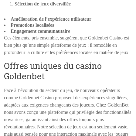
Sélection de jeux diversifiée
Amélioration de l’expérience utilisateur
Promotions localisées
Engagement communautaire
Ces éléments, pris ensemble, suggèrent que Goldenbet Casino est
bien plus qu’une simple plateforme de jeux ; il remodèle en
profondeur la culture et les préférences locales en matière de jeux.
Offres uniques du casino
Goldenbet
Face à l’évolution du secteur du jeu, de nouveaux opérateurs
comme Goldenbet Casino proposent des expériences singulières,
adaptées aux exigences changeants des joueurs. Chez GoldenBet,
nous avons conçu une plateforme qui privilégie des fonctionnalités
novatrices, garantissant ainsi des offres toujours plus
révolutionnaires. Notre sélection de jeux est non seulement vaste,
mais aussi pensée pour une interaction maximale avec les joueurs,