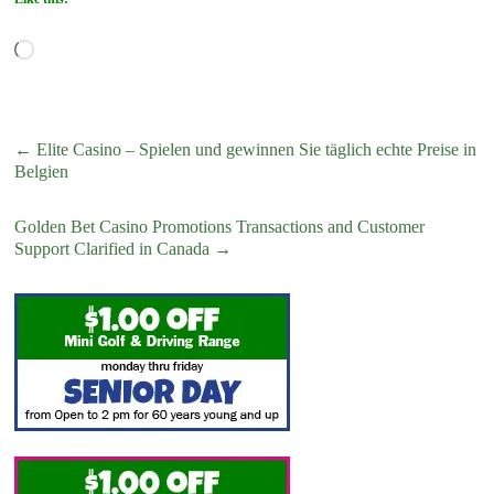
Loading…
←
Elite Casino – Spielen und gewinnen Sie täglich echte Preise in
Belgien
Golden Bet Casino Promotions Transactions and Customer
Support Clarified in Canada
→