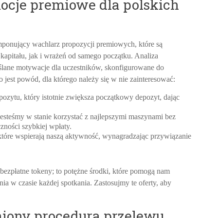
cje premiowe dla polskich
mponujący wachlarz propozycji premiowych, które są
apitału, jak i wrażeń od samego początku. Analiza
lane motywacje dla uczestników, skonfigurowane do
 jest powód, dla którego należy się w nie zainteresować:
ozytu, który istotnie zwiększa początkowy depozyt, dając
steśmy w stanie korzystać z najlepszymi maszynami bez
zności szybkiej wpłaty.
które wspierają naszą aktywność, wynagradzając przywiązanie
 bezpłatne tokeny; to potężne środki, które pomogą nam
nia w czasie każdej spotkania. Zastosujmy te oferty, aby
iony procedura przelewu