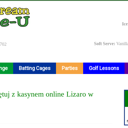
Ic
Soft Serve:
Vanill
9702
ange
Batting Cages
Parties
Golf Lessons
iętuj z kasynem online Lizaro w