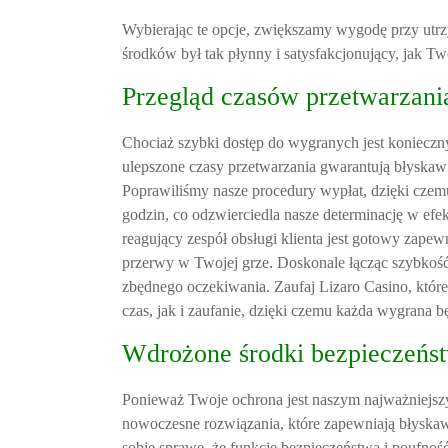
Wybierając te opcje, zwiększamy wygodę przy utr
środków był tak płynny i satysfakcjonujący, jak Tw
Przegląd czasów przetwarzani
Chociaż szybki dostęp do wygranych jest konieczn
ulepszone czasy przetwarzania gwarantują błyskaw
Poprawiliśmy nasze procedury wypłat, dzięki czemu
godzin, co odzwierciedla nasze determinację w ef
reagujący zespół obsługi klienta jest gotowy zapew
przerwy w Twojej grze. Doskonale łącząc szybkoś
zbędnego oczekiwania. Zaufaj Lizaro Casino, któr
czas, jak i zaufanie, dzięki czemu każda wygrana bę
Wdrożone środki bezpieczeńs
Ponieważ Twoje ochrona jest naszym najważniejsz
nowoczesne rozwiązania, które zapewniają błyska
sobie sprawę, że funkcje bezpieczeństwa i poufnoś