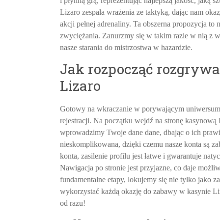
i płynną grą, reprezentując najlepszą jakość, jaką 
Lizaro zespala wrażenia ze taktyką, dając nam okaz
akcji pełnej adrenaliny. Ta obszerna propozycja to 
zwyciężania. Zanurzmy się w takim razie w nią z w
nasze starania do mistrzostwa w hazardzie.
Jak rozpocząć rozgrywa
Lizaro
Gotowy na wkraczanie w porywającym uniwersum 
rejestracji. Na początku wejdź na stronę kasynową 
wprowadzimy Twoje dane dane, dbając o ich prawid
nieskomplikowana, dzięki czemu nasze konta są za
konta, zasilenie profilu jest łatwe i gwarantuje n
Nawigacja po stronie jest przyjazne, co daje możl
fundamentalne etapy, lokujemy się nie tylko jako 
wykorzystać każdą okazję do zabawy w kasynie Li
od razu!