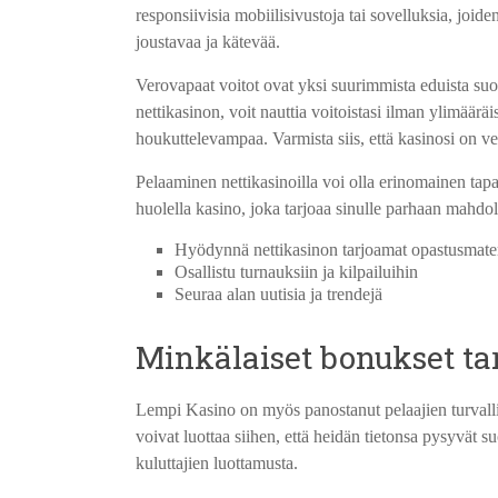
responsiivisia mobiilisivustoja tai sovelluksia, joid
joustavaa ja kätevää.
Verovapaat voitot ovat yksi suurimmista eduista suo
nettikasinon, voit nauttia voitoistasi ilman ylimäär
houkuttelevampaa. Varmista siis, että kasinosi on ve
Pelaaminen nettikasinoilla voi olla erinomainen tapa 
huolella kasino, joka tarjoaa sinulle parhaan mahdo
Hyödynnä nettikasinon tarjoamat opastusmater
Osallistu turnauksiin ja kilpailuihin
Seuraa alan uutisia ja trendejä
Minkälaiset bonukset ta
Lempi Kasino on myös panostanut pelaajien turvallisu
voivat luottaa siihen, että heidän tietonsa pysyvät 
kuluttajien luottamusta.