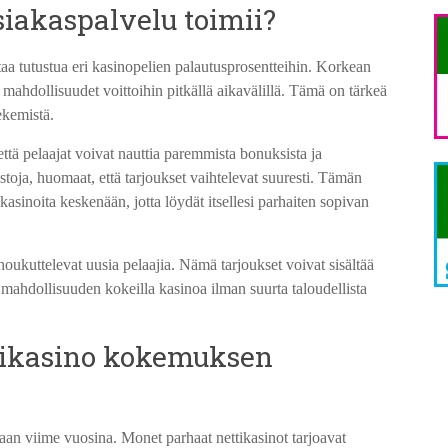
siakaspalvelu toimii?
taa tutustua eri kasinopelien palautusprosentteihin. Korkean
 mahdollisuudet voittoihin pitkällä aikavälillä. Tämä on tärkeä
ekemistä.
että pelaajat voivat nauttia paremmista bonuksista ja
stoja, huomaat, että tarjoukset vaihtelevat suuresti. Tämän
i kasinoita keskenään, jotta löydät itsellesi parhaiten sopivan
houkuttelevat uusia pelaajia. Nämä tarjoukset voivat sisältää
e mahdollisuuden kokeilla kasinoa ilman suurta taloudellista
ttikasino kokemuksen
taan viime vuosina. Monet parhaat nettikasinot tarjoavat