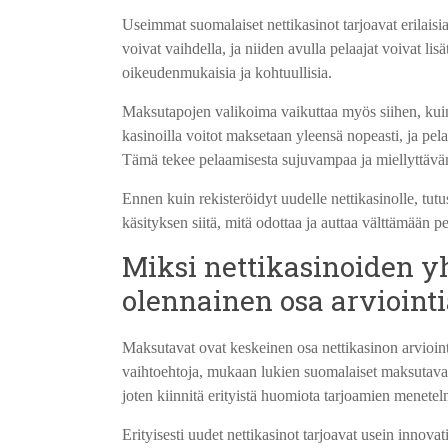
Useimmat suomalaiset nettikasinot tarjoavat erilaisia
voivat vaihdella, ja niiden avulla pelaajat voivat li
oikeudenmukaisia ja kohtuullisia.
Maksutapojen valikoima vaikuttaa myös siihen, kuinka 
kasinoilla voitot maksetaan yleensä nopeasti, ja pela
Tämä tekee pelaamisesta sujuvampaa ja miellyttäv
Ennen kuin rekisteröidyt uudelle nettikasinolle, tut
käsityksen siitä, mitä odottaa ja auttaa välttämään p
Miksi nettikasinoiden y
olennainen osa arviointi
Maksutavat ovat keskeinen osa nettikasinon arviointia
vaihtoehtoja, mukaan lukien suomalaiset maksutava
joten kiinnitä erityistä huomiota tarjoamien menetel
Erityisesti uudet nettikasinot tarjoavat usein innovati