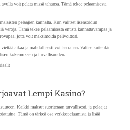
en avulla voit pelata missä tahansa. Tämä tekee pelaamisesta
malaisten pelaajien kannalta. Kun valitset lisensoidun
äisiä veroja. Tämä tekee pelaamisesta entistä kannattavampaa ja
rovapaa, jotta voit maksimoida pelivoittosi.
viettää aikaa ja mahdollisesti voittaa rahaa. Valitse kuitenkin
llisen kokemuksen ja turvallisuuden.
iaalit
rjoavat Lempi Kasino?
uteen. Kaikki maksut suoritetaan turvallisesti, ja pelaajat
suojattuina. Tämä on tärkeä osa verkkopelaamista ja lisää