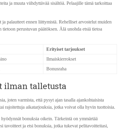
teita ja muuta viihdyttävää sisältöä. Pelaajille tämä tarkoittaa
t ja palautteet ennen liittymistä. Rehelliset arvostelut muiden
 tietoon perustuvan päätöksen. Älä unohda etsiä tietoa
Erityiset tarjoukset
sino
Ilmaiskierrokset
Bonusraha
 ilman talletusta
, joten varmista, että pysyt ajan tasalla ajankohtaisista
i rajoitettuja aikatarjouksia, jotka voivat olla hyvin tuottoisia.
n hyödynnät bonuksia oikein. Tärkeintä on ymmärtää
si tavoitteet ja etsi bonuksia, jotka tukevat pelitavoitteitasi,