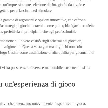
fre un’impressionante selezione di slot, giochi da tavolo e
ttate per affascinare ed stimolare.
ia gamma di argomenti e opzioni innovative, che offrono
a strategia, i giochi da tavolo come poker, blackjack e roulette
perfetti sia ai principianti che agli professionisti.
’emozione di un vero casinò sugli schermi dei giocatori,
 coinvolgimento. Questa vasta gamma di giochi non solo
Hugo Casino come destinazione di alta qualità per gli amanti di
i visita possa essere diversa e memorabile, sostenendo sia la
r un’esperienza di gioco
uitive che potenziano notevolmente l’esperienza di gioco.