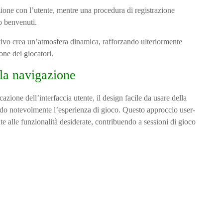
azione con l’utente, mentre una procedura di registrazione
no benvenuti.
 vivo crea un’atmosfera dinamica, rafforzando ulteriormente
one dei giocatori.
lla navigazione
zione dell’interfaccia utente, il design facile da usare della
do notevolmente l’esperienza di gioco. Questo approccio user-
e alle funzionalità desiderate, contribuendo a sessioni di gioco