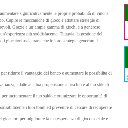
 aumentare significativamente le proprie probabilità di vincita
do. Capire le meccaniche di gioco e adottare strategie di
vorevoli. Grazie a un’ampia gamma di giochi e a generose
un’esperienza più soddisfacente. Tuttavia, la gestione del
 giocatori assicurarsi che le loro strategie generino il
 per ridurre il vantaggio del banco e aumentare le possibilità di
varianza, adatte alla tua propensione al rischio e al tuo stile di
 per incrementare il tuo saldo e ottimizzare le opportunità di
ponsabilmente i tuoi fondi ed prevenire di cercare di recuperare
i giocatori per migliorare la tua esperienza di gioco sociale e