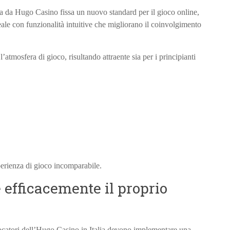
a da Hugo Casino fissa un nuovo standard per il gioco online,
ale con funzionalità intuitive che migliorano il coinvolgimento
tmosfera di gioco, risultando attraente sia per i principianti
perienza di gioco incomparabile.
 efficacemente il proprio
giocatori dell’Hugo Casino in Italia devono implementare una