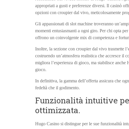
appropriati a gusti e preferenze diversi. Il casinò of
opzioni con croupier dal vivo, meticolosamente proge
Gli appassionati di slot machine troveranno un’amp
momenti entusiasmanti a ogni giro. Per chi opta per l
offrono un coinvolgente mix di competenza e fortuna, 
Inoltre, la sezione con croupier dal vivo trasmette l
costruendo un’atmosfera realistica che accresce il
migliora l’esperienza di gioco, ma stabilisce anche 
gioco.
In definitiva, la gamma dell’offerta assicura che ogn
fedeltà che il godimento.
Funzionalità intuitive pe
ottimizzata.
Hugo Casino si distingue per le sue funzionalità int