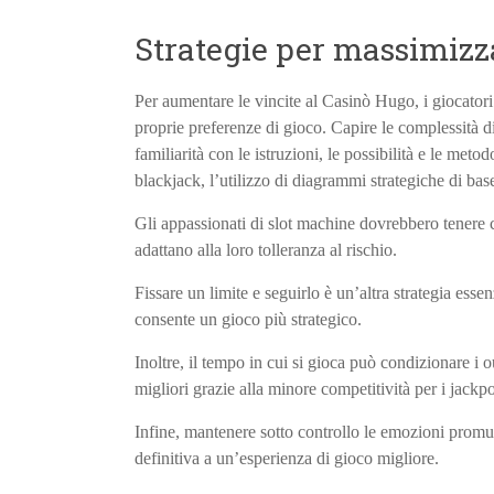
Strategie per massimizza
Per aumentare le vincite al Casinò Hugo, i giocatori 
proprie preferenze di gioco. Capire le complessità di
familiarità con le istruzioni, le possibilità e le me
blackjack, l’utilizzo di diagrammi strategiche di ba
Gli appassionati di slot machine dovrebbero tenere co
adattano alla loro tolleranza al rischio.
Fissare un limite e seguirlo è un’altra strategia esse
consente un gioco più strategico.
Inoltre, il tempo in cui si gioca può condizionare i 
migliori grazie alla minore competitività per i jackpo
Infine, mantenere sotto controllo le emozioni promu
definitiva a un’esperienza di gioco migliore.