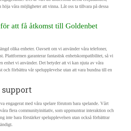
 höja våra möjligheter att vinna. Låt oss ta tillvara på dessa
ör att få åtkomst till Goldenbet
ngd olika enheter. Oavsett om vi använder våra telefoner,
st. Plattformen garanterar fantastisk enhetskompatibilitet, så vi
n enhet vi använder. Det betyder att vi kan njuta av våra
lst och förbättra vår spelupplevelse utan att vara bundna till en
 support
va engagerat med våra spelare förutom bara spelande. Vårt
våra flera communityinitiativ, som uppmuntrar interaktion och
ng inte bara förstärker spelupplevelsen utan också förbättrar
tändigt.