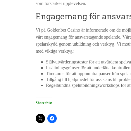
som förstärker upplevelsen.
Engagemang för ansvars
Vi på Goldenbet Casino är informerade om de möjlig
vårt engagemang för ansvarstagande spelande. Vårt m
spelarskydd genom utbildning och verktyg. Vi motive
med viktiga verktyg:
Självutvärderingstester för att utvärdera spelv
Insättningsgränser för att underlätta kontrolle
Time-outs för att uppmuntra pauser från spela
Tillgång till hjälpmedel för assistans till prob
Regelbundna spelutbildningsworkshops för at
Share this: