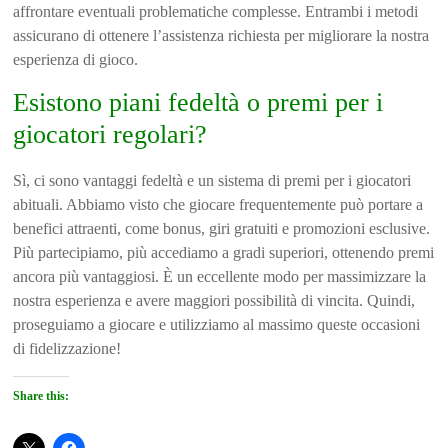
affrontare eventuali problematiche complesse. Entrambi i metodi
assicurano di ottenere l’assistenza richiesta per migliorare la nostra
esperienza di gioco.
Esistono piani fedeltà o premi per i
giocatori regolari?
Sì, ci sono vantaggi fedeltà e un sistema di premi per i giocatori
abituali. Abbiamo visto che giocare frequentemente può portare a
benefici attraenti, come bonus, giri gratuiti e promozioni esclusive.
Più partecipiamo, più accediamo a gradi superiori, ottenendo premi
ancora più vantaggiosi. È un eccellente modo per massimizzare la
nostra esperienza e avere maggiori possibilità di vincita. Quindi,
proseguiamo a giocare e utilizziamo al massimo queste occasioni
di fidelizzazione!
Share this: