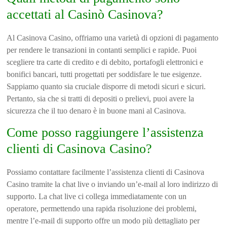
accettati al Casinò Casinova?
Al Casinova Casino, offriamo una varietà di opzioni di pagamento
per rendere le transazioni in contanti semplici e rapide. Puoi
scegliere tra carte di credito e di debito, portafogli elettronici e
bonifici bancari, tutti progettati per soddisfare le tue esigenze.
Sappiamo quanto sia cruciale disporre di metodi sicuri e sicuri.
Pertanto, sia che si tratti di depositi o prelievi, puoi avere la
sicurezza che il tuo denaro è in buone mani al Casinova.
Come posso raggiungere l’assistenza
clienti di Casinova Casino?
Possiamo contattare facilmente l’assistenza clienti di Casinova
Casino tramite la chat live o inviando un’e-mail al loro indirizzo di
supporto. La chat live ci collega immediatamente con un
operatore, permettendo una rapida risoluzione dei problemi,
mentre l’e-mail di supporto offre un modo più dettagliato per