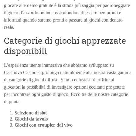
giocare alle demo gratuite è la strada più saggia per padroneggiare
il gioco d’azzardo online, assicurandoci di essere ben pronti e
informati quando saremo pronti a passare ai giochi con denaro
reale.
Categorie di giochi apprezzate
disponibili
L’esperienza utente immersiva che abbiamo sviluppato su
Casinova Casino si prolunga naturalmente alla nostra vasta gamma
di categorie di giochi diffuse. Siamo entusiasti di offrire ai
giocatori la possibilità di investigare opzioni eccitanti progettate
per incontrare ogni gusto di gioco. Ecco tre delle nostre categorie
di punta:
Selezione di slot
Giochi da tavolo
Giochi con croupier dal vivo