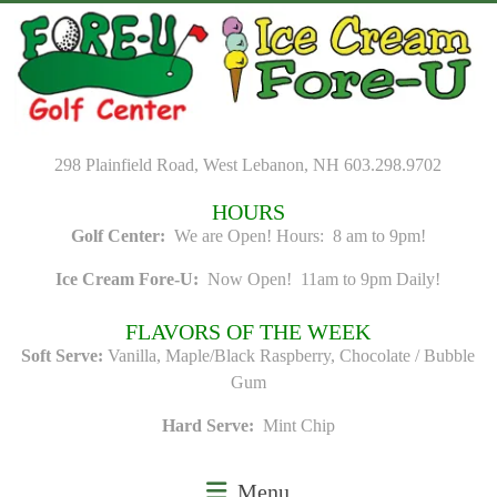
Skip
to
content
298 Plainfield Road, West Lebanon, NH 603.298.9702
HOURS
Golf Center:
We are Open! Hours: 8 am to 9pm!
Ice Cream Fore-U:
Now Open! 11am to 9pm Daily!
FLAVORS OF THE WEEK
Soft Serve:
Vanilla, Maple/Black Raspberry, Chocolate / Bubble
Gum
Hard Serve:
Mint Chip
Menu