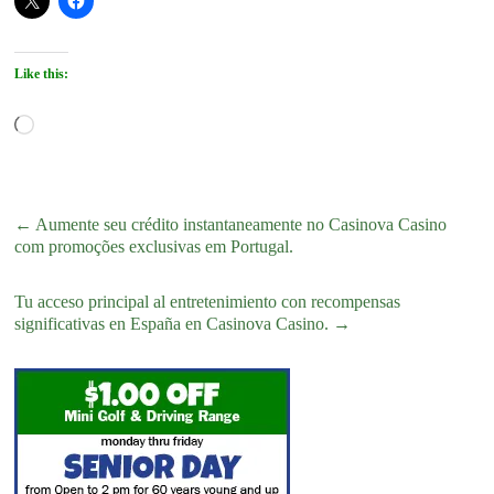
Like this:
Loading…
←
Aumente seu crédito instantaneamente no Casinova Casino
com promoções exclusivas em Portugal.
Tu acceso principal al entretenimiento con recompensas
significativas en España en Casinova Casino.
→